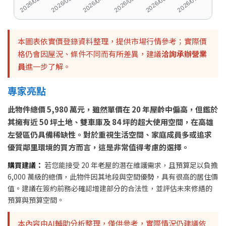
本圖表依實價登錄資料整理，提供市場行情參考；實際價
格仍會因屋況、條件不同而有所差異，建議
洽詢承辦營業
員
進一步了解。
專家亮點
此物件總價 5,980 萬元，雖然單價在 20 年屋齡中偏高，但鑑於
其擁有近 50 坪土地、雙車庫及 84 坪的超大使用空間，在高雄
左營區仍具備稀缺性。對於重視生活空間、家庭成員多或追求
優質鄰里環境的買方而言，這是非常值得考慮的選擇。
購買建議：
若您能接受 20 年老屋的潛在維護需求，且預算足以負擔
6,000 萬級的總價，此物件因其地段與空間優勢，具有很高的居住價
值。建議在簽約前務必確認增建部分的合法性，並評估未來修繕的
預算與預算空間。
本內容由AI輔助分析整理，僅供參考，實際情況仍建議依