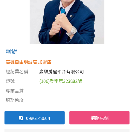
糕餅
高雄自由明誠店 加盟店
經紀業名稱
崴騏房屋仲介有限公司
證號
(106)登字第323882號
專業品質
服務態度
0986148604
網路店鋪