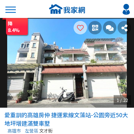
降
搜尋
8.4
%
熱門關鍵字
2026 台北降價好屋限量釋出
2026 新北降價好屋限量釋出
2026 台中降價好屋限量釋出
2026 台南降價好屋限量釋出
2026 高雄降價好屋限量釋出
縣市
區域
愛重訓的高雄房仲 捷運紫線文藻站-公園旁近50大
不限
不限
地坪增建滿雙車墅
高雄市
左營區
文才街