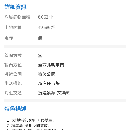
南投縣
詳細資訊
不拘
20坪以下
雲林縣
附屬建物面積
8.062 坪
20~30 坪
30~40 坪
土地面積
嘉義市
49.586 坪
電梯
40~50 坪
無
50~60 坪
嘉義縣
60~70 坪
70~80 坪
台南市
管理方式
無
朝向方位
坐西北朝東南
高雄市
80坪以上
鄰近公園
微笑公園
澎湖縣
~
坪
生活機能
新庄仔市場
附近交通
屏東縣
捷運紫線-文藻站
樓層
台東縣
特色描述
不拘
地下室
花蓮縣