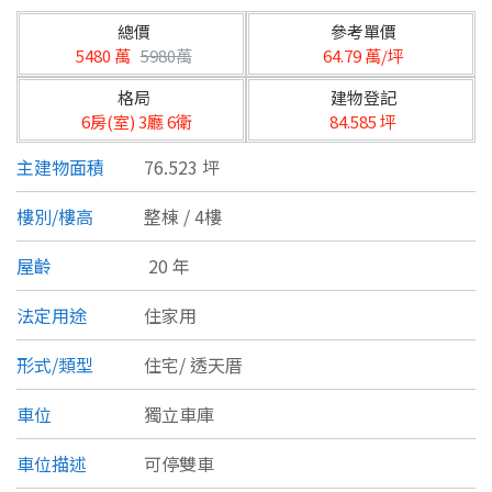
台北市
總價
參考單價
基隆市
5480 萬
5980萬
64.79 萬/坪
格局
建物登記
新北市
6房(室) 3廳 6衛
84.585 坪
宜蘭縣
主建物面積
76.523 坪
類型(可複選)
桃園市
樓別/樓高
整棟 / 4樓
不拘
公寓
電梯大樓
套房
新竹市
屋齡
20 年
別墅
透天厝
樓中樓
華廈
新竹縣
法定用途
住家用
農舍
辦公
店面
工廠
苗栗縣
形式/類型
住宅/
透天厝
台中市
廠辦
倉庫
土地
其他
車位
獨立車庫
彰化縣
車位描述
可停雙車
坪數