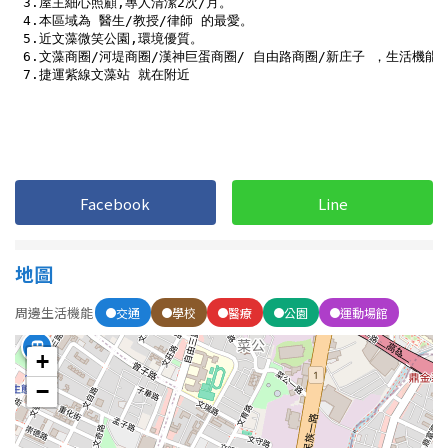
1樓
2樓
金門連江
3樓
4樓
5~10樓
11~20樓
21樓以上
Facebook
Line
~
樓
地圖
格局
周邊生活機能
交通
學校
醫療
公園
運動場館
不拘
1房
+
2房
3房
−
4房
5房以上