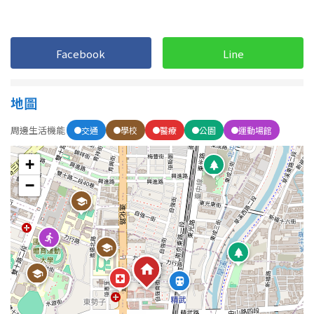
1樓
2樓
金門連江
3樓
4樓
Facebook
Line
5~10樓
11~20樓
地圖
21樓以上
周邊生活機能
交通
學校
醫療
公園
運動場館
~
樓
+
−
格局
不拘
1房
2房
3房
4房
5房以上