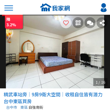
降
搜尋
3.2
%
熱門關鍵字
2026 台北降價好屋限量釋出
2026 新北降價好屋限量釋出
2026 台中降價好屋限量釋出
2026 台南降價好屋限量釋出
2026 高雄降價好屋限量釋出
縣市
區域
精武車站旁｜9房9衛大空間｜收租自住皆有潛力
不限
不限
台中東區買房
台中市
東區
自強南街