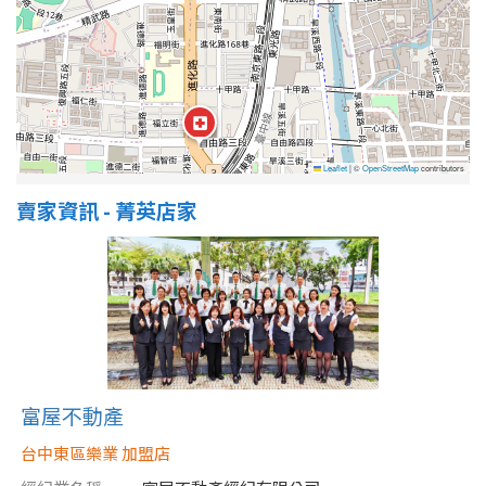
屋齡
不拘
5 年以下
5-10 年
10-20 年
Leaflet
|
©
OpenStreetMap
contributors
賣家資訊 - 菁英店家
20-30 年
30-40 年
40 年以上
售價
富屋不動產
台中東區樂業 加盟店