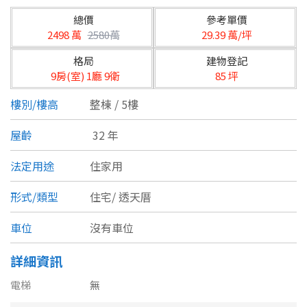
台北市
總價
參考單價
基隆市
2498 萬
2580萬
29.39 萬/坪
格局
建物登記
新北市
9房(室) 1廳 9衛
85 坪
宜蘭縣
樓別/樓高
整棟 / 5樓
類型(可複選)
桃園市
屋齡
32 年
不拘
公寓
電梯大樓
套房
新竹市
法定用途
住家用
別墅
透天厝
樓中樓
華廈
新竹縣
形式/類型
住宅/
透天厝
農舍
辦公
店面
工廠
苗栗縣
車位
沒有車位
台中市
廠辦
倉庫
土地
其他
詳細資訊
彰化縣
電梯
無
坪數