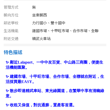
南投縣
不拘
20坪以下
管理方式
無
雲林縣
朝向方位
坐東朝西
20~30 坪
30~40 坪
鄰近學校
力行國小、雙十國中
嘉義市
生活機能
建國市場、十甲旺市場、合作市場、全聯
40~50 坪
50~60 坪
嘉義縣
附近交通
精武火車站
60~70 坪
70~80 坪
台南市
特色描述
高雄市
80坪以上
澎湖縣
~
坪
屏東縣
樓層
台東縣
不拘
地下室
花蓮縣