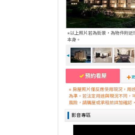
※以上照片若為街景，為物件附近
本身。
◄
預約看屋
更
※ 房屋照片僅反應使用現況，用
為準。若法定用途與現況不同，
風險，請購屋或承租前詳加確認
影音專區