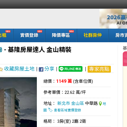
出租
實價登錄
降價專區
社群房仲
房市
基
-
基隆房屋達人 金山精裝
房
收藏房屋土地
|
分享
|
|
專家亮點
1149 萬
總價：
(含車位價)
參考單價：22.62 萬/坪
地址：
新北市
金山區
中華路
地
🏷️
圖
查看區域實價登錄
格局： 3房(室) 2廳 2衛