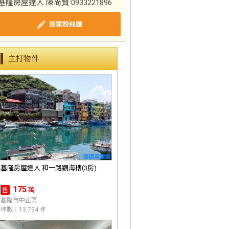
基隆房屋達人 陳尚賢 0933221896
我家粉絲團
主打物件
基隆房屋達人 和一路觀海樓(3房)
175
萬
售
基隆市中正區
坪數：13.794 坪