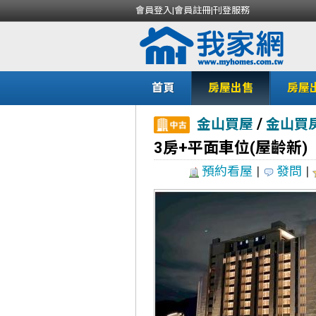
會員登入
|
會員註冊
|
刊登服務
首頁
房屋出售
房屋
/
金山買屋
金山買
3房+平面車位(屋齡新)
預約看屋
|
發問
|