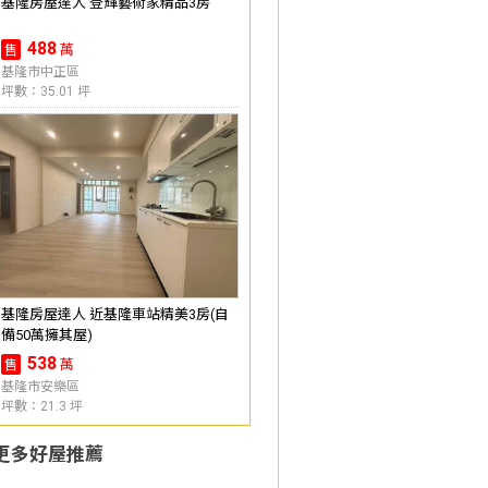
基隆房屋達人 登輝藝術家精品3房
488
萬
售
基隆市中正區
坪數：35.01 坪
基隆房屋達人 近基隆車站精美3房(自
備50萬擁其屋)
538
萬
售
基隆市安樂區
坪數：21.3 坪
更多好屋推薦