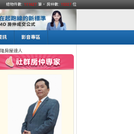
總物件數:
111627
筆， 房仲數:
15327
位
資訊
影音專區
隆房屋達人