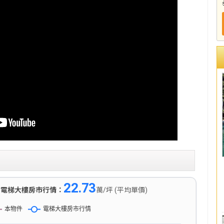
22.73
)
電梯大樓房市行情：
萬/坪 (平均單價)