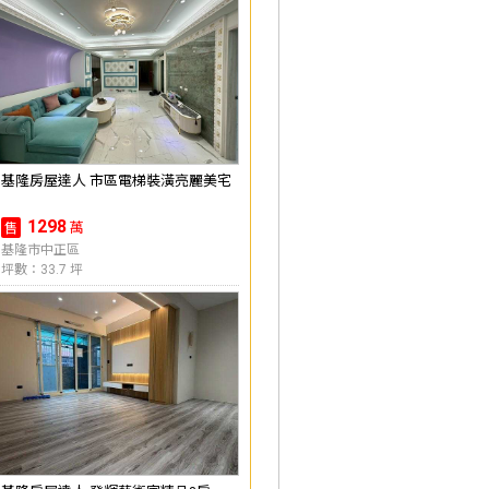
基隆房屋達人 市區電梯裝潢亮麗美宅
1298
萬
售
基隆市中正區
坪數：33.7 坪