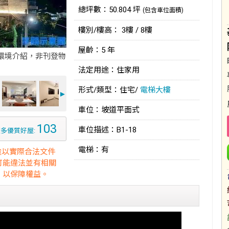
總坪數：50.804 坪
(包含車位面積)
樓別/樓高： 3樓 / 8樓
屋齡：5 年
環境介紹，非刊登物
法定用途：住家用
形式/類型：住宅/
電梯大樓
►
車位：坡道平面式
103
車位描述：B1-18
多優質好屋:
電梯：有
途以實際合法文件
可能違法並有相關
，以保障權益。