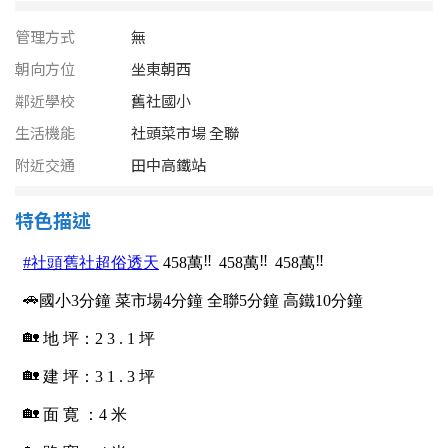
南投縣
不拘
20坪以下
管理方式
無
雲林縣
朝向方位
坐東朝西
20~30 坪
30~40 坪
嘉義市
鄰近學校
舊社國小
40~50 坪
50~60 坪
生活機能
社頭菜市場 全聯
嘉義縣
附近交通
田中高鐵站
60~70 坪
70~80 坪
台南市
特色描述
高雄市
80坪以上
澎湖縣
~
坪
屏東縣
樓層
台東縣
不拘
地下室
花蓮縣