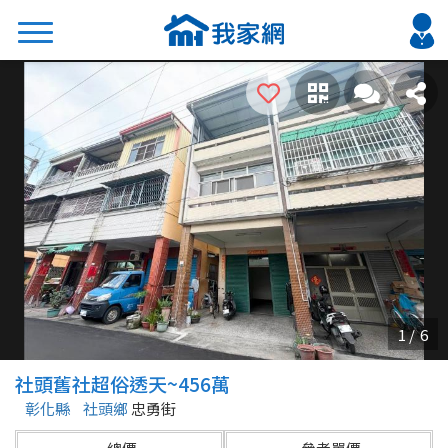
搜尋
熱門關鍵字
2026 台北降價好屋限量釋出
2026 新北降價好屋限量釋出
2026 台中降價好屋限量釋出
2026 台南降價好屋限量釋出
2026 高雄降價好屋限量釋出
縣市
區域
社頭舊社超俗透天~456萬
不限
不限
彰化縣
社頭鄉
忠勇街