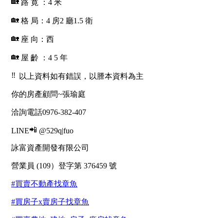
1樓
2樓
金門連江
3樓
4樓
5~10樓
11~20樓
21樓以上
~
樓
格局
不拘
1房
2房
3房
4房
5房以上