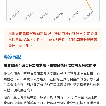
本圖表依實價登錄資料整理，提供市場行情參考；實際價
格仍會因屋況、條件不同而有所差異，建議
洽詢承辦營業
員
進一步了解。
專家亮點
購買建議：適合特定需求者，但需謹慎評估結構與貸款條件
此物件適合「預算有限但需要大空間」或「打算長期持有收租」的
購屋者。456 萬買下 4 房透天，在價格上具有相當高的吸引力，且
生活機能完善，對於鄰近就學的學童或需頻繁往返高鐵通勤的族群
來說，便利度極高。
然而，主要考量點在於「屋齡」與「朝向」。45 年屋齡代表未來可
能面臨較高的維護成本，且銀行放款審核可能會較嚴格，建議買房