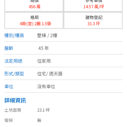
總價
參考單價
台北市
456 萬
14.57 萬/坪
基隆市
格局
建物登記
4房(室) 2廳 1.5衛
31.3 坪
新北市
樓別/樓高
整棟 / 2樓
宜蘭縣
屋齡
45 年
類型(可複選)
桃園市
法定用途
住家用
不拘
公寓
電梯大樓
套房
新竹市
形式/類型
住宅/
透天厝
別墅
透天厝
樓中樓
華廈
新竹縣
車位
沒有車位
農舍
辦公
店面
工廠
苗栗縣
詳細資訊
台中市
廠辦
倉庫
土地
其他
土地面積
23.1 坪
彰化縣
電梯
無
坪數