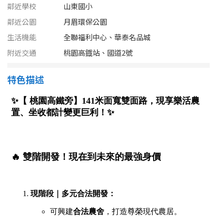
南投縣
鄰近學校
山東國小
不拘
20坪以下
鄰近公園
月眉環保公園
雲林縣
生活機能
全聯福利中心、華泰名品城
20~30 坪
30~40 坪
嘉義市
附近交通
桃園高鐡站、國道2號
40~50 坪
50~60 坪
嘉義縣
特色描述
60~70 坪
70~80 坪
台南市
高雄市
80坪以上
澎湖縣
~
坪
屏東縣
樓層
台東縣
不拘
地下室
花蓮縣