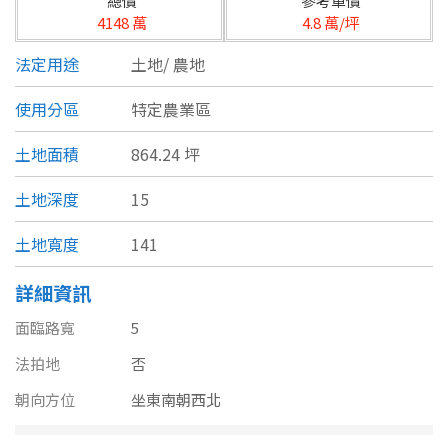
總價
參考單價
台北市
4148 萬
4.8 萬/坪
基隆市
法定用途
土地/
農地
新北市
使用分區
特定農業區
宜蘭縣
土地面積
864.24 坪
類型(可複選)
桃園市
土地深度
15
不拘
公寓
電梯大樓
套房
新竹市
土地寬度
141
別墅
透天厝
樓中樓
華廈
新竹縣
詳細資訊
農舍
辦公
店面
工廠
苗栗縣
面臨路寬
5
台中市
法拍地
否
廠辦
倉庫
土地
其他
朝向方位
坐東南朝西北
彰化縣
坪數