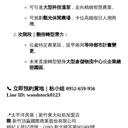
1樓
2樓
金門連江
3樓
4樓
5~10樓
11~20樓
21樓以上
~
樓
格局
不拘
1房
2房
3房
4房
5房以上