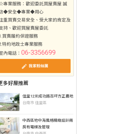
☆專業服務：歡迎委託買屋賣屋 誠
信◆安全◆專業◆用心
注重買賣交易安全、受大家的肯定及
支持、歡迎買屋賣屋委託
1.買賣履約保證服務
2.特約地政士專業服務
06-3356699
室內電話：
我家粉絲團
更多好屋推薦
佳里12米成功路百坪方正農地
台南市 佳里區
中西區地中海風格精緻設計兩
房有電梯及管理
台南市 中西區