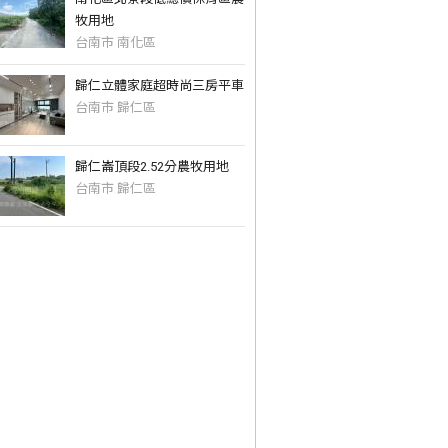
牧用地
台南市 南化區
歸仁立體家庭超時尚三房平車
台南市 歸仁區
歸仁崙頂段2.52分農牧用地
台南市 歸仁區