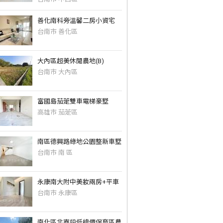
善化南科旁溫馨二房小資宅
台南市 善化區
大內區超美休閒農地(B)
台南市 大內區
富國島茄萣雙車電梯豪墅
高雄市 茄萣區
南區德興路綠地公園整新車墅
台南市 南 區
永康南大附中美妝兩房+平車
台南市 永康區
南化區北寮段低總價保育區農