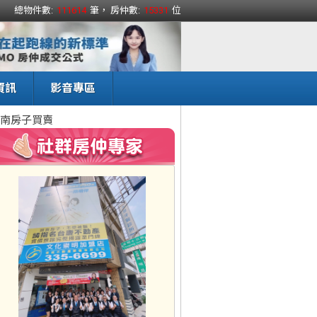
總物件數:
111614
筆， 房仲數:
15331
位
資訊
影音專區
南房子買賣