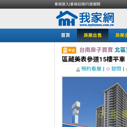
會員登入
|
會員註冊
|
刊登服務
首頁
房屋出售
房屋
台南房子買賣
北區
區藏美表參道15樓平車
預約看屋
|
發問
|