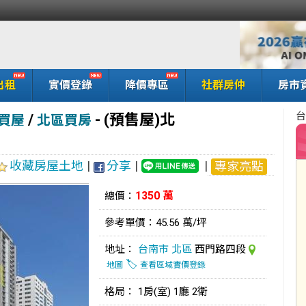
出租
實價登錄
降價專區
社群房仲
房市
台
/
-
(預售屋)北
買屋
北區買房
收藏房屋土地
|
分享
|
|
專家亮點
1350 萬
總價：
參考單價：45.56 萬/坪
地址：
台南市
北區
西門路四段
🏷️
地圖
查看區域實價登錄
格局： 1房(室) 1廳 2衛