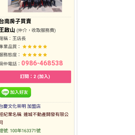
台南房子買賣
王啟山
(仲介，收取服務費)
暱稱：
王店長
專業品質：
服務態度：
0986-468538
房仲電話：
訂閱：2 (加入)
台慶文化崇明 加盟店
經紀業名稱: 連城不動產開發有限公
司
證號: 100年163371號