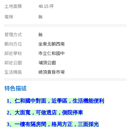
南投縣
土地面積
40.15 坪
不拘
20坪以下
雲林縣
電梯
無
20~30 坪
30~40 坪
嘉義市
管理方式
無
40~50 坪
50~60 坪
嘉義縣
朝向方位
坐東北朝西南
60~70 坪
70~80 坪
鄰近學校
市立仁和國中
台南市
鄰近公園
埔頂公園
高雄市
80坪以上
生活機能
崎頂黃昏市場
澎湖縣
~
坪
特色描述
屏東縣
樓層
台東縣
不拘
地下室
花蓮縣