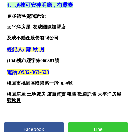
1樓
2樓
金門連江
3樓
4樓
5~10樓
11~20樓
21樓以上
~
樓
格局
不拘
1房
2房
3房
4房
5房以上
Facebook
Line