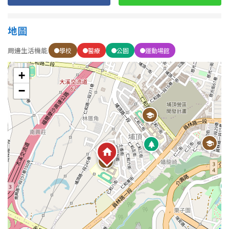
地圖
屋齡
周邊生活機能
學校
醫療
公園
運動場館
不拘
5 年以下
+
5-10 年
10-20 年
−
20-30 年
30-40 年
40 年以上
售價