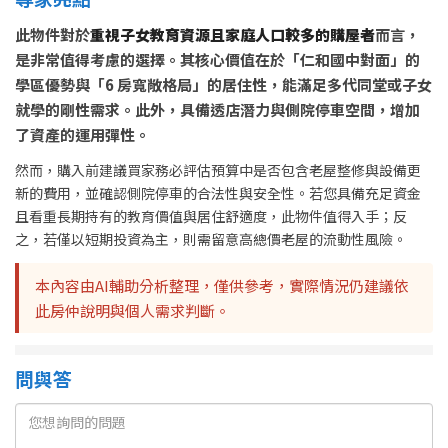
此物件對於
重視子女教育資源且家庭人口較多的購屋者
而言，
是非常值得考慮的選擇。其核心價值在於「仁和國中對面」的
學區優勢與「6 房寬敞格局」的居住性，能滿足多代同堂或子女
就學的剛性需求。此外，具備透店潛力與側院停車空間，增加
了資產的運用彈性。
然而，購入前建議買家務必評估預算中是否包含老屋整修與設備更
新的費用，並確認側院停車的合法性與安全性。若您具備充足資金
且看重長期持有的教育價值與居住舒適度，此物件值得入手；反
之，若僅以短期投資為主，則需留意高總價老屋的流動性風險。
本內容由AI輔助分析整理，僅供參考，實際情況仍建議依
此房仲說明與個人需求判斷。
問與答