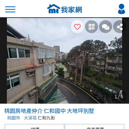
搜尋
熱門關鍵字
2026 台北降價好屋限量釋出
2026 新北降價好屋限量釋出
2026 台中降價好屋限量釋出
2026 台南降價好屋限量釋出
2026 高雄降價好屋限量釋出
縣市
區域
桃園房地產仲介 仁和國中 大地坪別墅
不限
不限
桃園市
大溪區
仁和九街