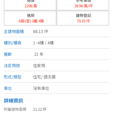
總價
參考單價
台北市
2298 萬
28.96 萬/坪
基隆市
格局
建物登記
6房(室) 3廳 4衛
79.35 坪
新北市
主建物面積
68.13 坪
宜蘭縣
樓別/樓高
1~4樓 / 4樓
類型(可複選)
桃園市
屋齡
21 年
不拘
公寓
電梯大樓
套房
新竹市
法定用途
住家用
別墅
透天厝
樓中樓
華廈
新竹縣
形式/類型
住宅/
透天厝
農舍
辦公
店面
工廠
苗栗縣
車位
沒有車位
台中市
廠辦
倉庫
土地
其他
詳細資訊
彰化縣
附屬建物面積
11.22 坪
坪數