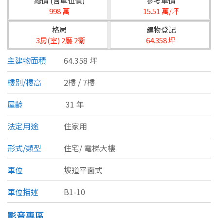
總價 (含車位價)
參考單價
台北市
998 萬
15.51 萬/坪
基隆市
格局
建物登記
3房(室) 2廳 2衛
64.358 坪
新北市
主建物面積
64.358 坪
宜蘭縣
樓別/樓高
2樓 / 7樓
類型(可複選)
桃園市
屋齡
31 年
不拘
公寓
電梯大樓
套房
新竹市
法定用途
住家用
別墅
透天厝
樓中樓
華廈
新竹縣
形式/類型
住宅/
電梯大樓
農舍
辦公
店面
工廠
苗栗縣
車位
坡道平面式
台中市
廠辦
倉庫
土地
其他
車位描述
B1-10
彰化縣
坪數
影音專區