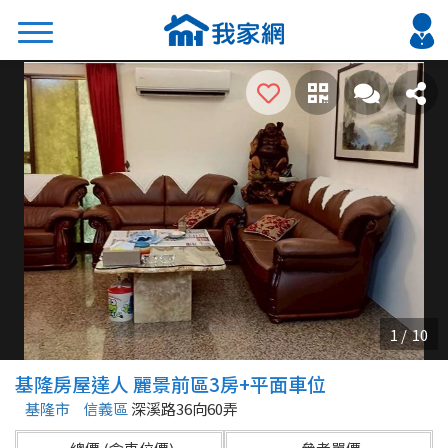
搜尋
熱門關鍵字
2026 台北降價好屋限量釋出
2026 新北降價好屋限量釋出
2026 台中降價好屋限量釋出
2026 台南降價好屋限量釋出
2026 高雄降價好屋限量釋出
縣市
區域
基隆房屋達人 麗景前區3房+平面車位
不限
不限
基隆市
信義區
深溪路36向60弄