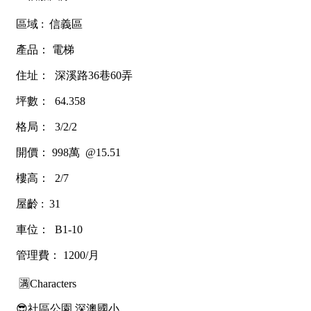
1樓
2樓
金門連江
3樓
4樓
5~10樓
11~20樓
21樓以上
~
樓
格局
不拘
1房
2房
3房
4房
5房以上