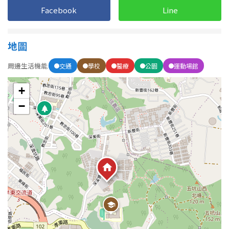
Facebook
Line
地圖
周邊生活機能
交通
學校
醫療
公園
運動場館
+
−