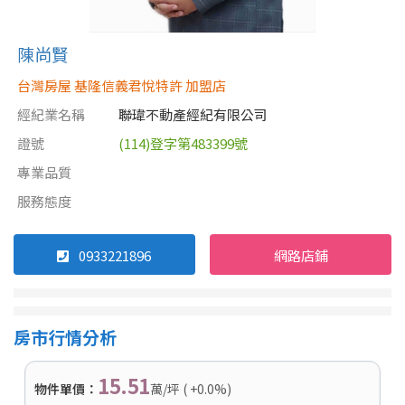
陳尚賢
台灣房屋 基隆信義君悅特許 加盟店
經紀業名稱
聯瑋不動產經紀有限公司
證號
(114)登字第483399號
專業品質
服務態度
0933221896
網路店鋪
房市行情分析
15.51
物件單價：
萬/坪 ( +0.0%)