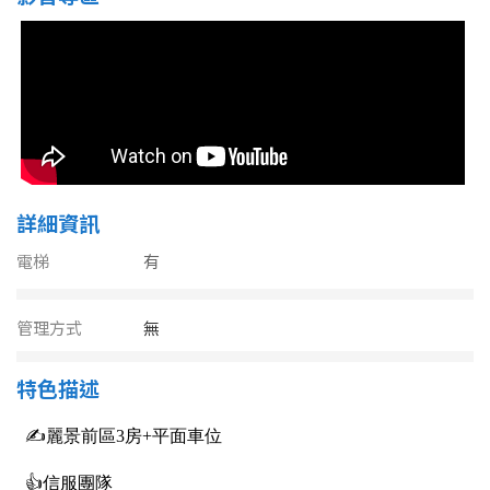
南投縣
不拘
20坪以下
雲林縣
20~30 坪
30~40 坪
嘉義市
40~50 坪
50~60 坪
嘉義縣
60~70 坪
70~80 坪
台南市
詳細資訊
高雄市
80坪以上
電梯
有
澎湖縣
~
坪
管理方式
無
屏東縣
特色描述
樓層
台東縣
不拘
地下室
花蓮縣