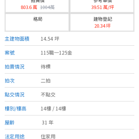
拍賣價
參考單價
台北市
803.6 萬
1004萬
39.51 萬/坪
基隆市
格局
建物登記
20.34 坪
新北市
主建物面積
14.54 坪
宜蘭縣
案號
115職一125金
類型(可複選)
桃園市
拍賣情況
待標
不拘
公寓
電梯大樓
套房
新竹市
拍次
二拍
別墅
透天厝
樓中樓
華廈
新竹縣
點交情況
不點交
農舍
辦公
店面
工廠
苗栗縣
樓別/樓高
14樓 / 14樓
台中市
廠辦
倉庫
土地
其他
屋齡
31 年
彰化縣
坪數
法定用途
住家用