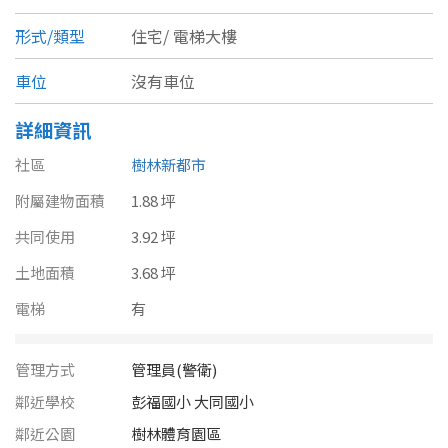
南投縣
不拘
20坪以下
形式/類型
住宅/
電梯大樓
雲林縣
20~30 坪
30~40 坪
車位
沒有車位
嘉義市
詳細資訊
40~50 坪
50~60 坪
嘉義縣
社區
樹林新都市
60~70 坪
70~80 坪
台南市
附屬建物面積
1.88 坪
高雄市
80坪以上
共同使用
3.92 坪
土地面積
3.68 坪
澎湖縣
~
坪
電梯
有
屏東縣
樓層
台東縣
管理方式
管理員(警衛)
不拘
地下室
鄰近學校
彭福國小 大同國小
花蓮縣
鄰近公園
樹林體育園區