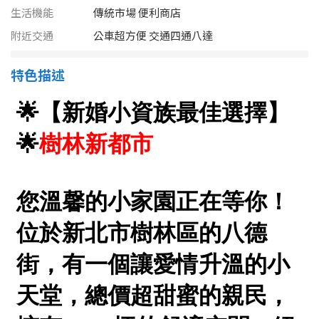
1樓
2樓
金門連江
生活機能
傳統市場 便利商店
附近交通
公車超方便 交通四通八達
3樓
4樓
特色描述
5~10樓
11~20樓
21樓以上
~
樓
格局
不拘
1房
2房
3房
4房
5房以上