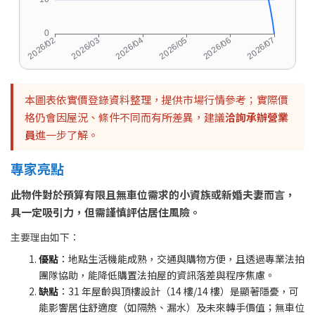
本圖表依實價登錄資料整理，提供市場行情參考；實際價
格仍會因屋況、條件不同而有所差異，建議
洽詢承辦營業
員
進一步了解。
專家亮點
此物件對於預算有限且無車位需求的小資族或新婚夫妻而言，
具一定吸引力，但需謹慎評估居住風險。
主要理由如下：
優點
：地點生活機能成熟，交通與購物方便，且透過專業法拍
團隊協助，能降低購置法拍屋的資訊落差與程序焦慮。
缺點
：31 年屋齡與頂樓設計（14 樓/14 樓）是顯著隱憂，可
能影響居住舒適度（如隔熱、漏水）及未來轉手價值；無車位