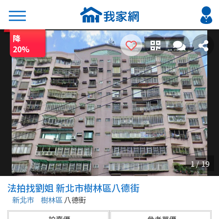
降
搜尋
20
%
熱門關鍵字
2026 台北降價好屋限量釋出
2026 新北降價好屋限量釋出
2026 台中降價好屋限量釋出
2026 台南降價好屋限量釋出
2026 高雄降價好屋限量釋出
縣市
區域
法拍找劉姐 新北市樹林區八德街
不限
不限
新北市
樹林區
八德街