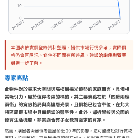
本圖表依實價登錄資料整理，提供市場行情參考；實際價
格仍會因屋況、條件不同而有所差異，建議
洽詢承辦營業
員
進一步了解。
專家亮點
此物件對於尋求大空間與高樓層採光優勢的家庭而言，具備相
當吸引力，屬於值得考慮的標的。其主要賣點在於「四房兩廳
兩衛」的寬敞格局與高樓層光景，且價格已包含車位，在北大
特區周邊市場中具備相當的競爭性。此外，鄰近學校與公園的
優質生活機能，非常適合有子女教育需求的買家。
然而，購屋者需審慎考量屋齡近 20 年的影響，這可能縮短銀行貸款
年限，並需預留未來房屋維修的潛在成本。雖然市場宣稱未來捷運