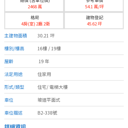
總價 (含車位價)
參考單價
台北市
2468 萬
54.1 萬/坪
基隆市
格局
建物登記
4房(室) 2廳 2衛
45.62 坪
新北市
主建物面積
30.21 坪
宜蘭縣
樓別/樓高
16樓 / 19樓
類型(可複選)
桃園市
屋齡
19 年
不拘
公寓
電梯大樓
套房
新竹市
法定用途
住家用
別墅
透天厝
樓中樓
華廈
新竹縣
形式/類型
住宅/
電梯大樓
農舍
辦公
店面
工廠
苗栗縣
車位
坡道平面式
台中市
廠辦
倉庫
土地
其他
車位描述
B2-338號
彰化縣
坪數
詳細資訊