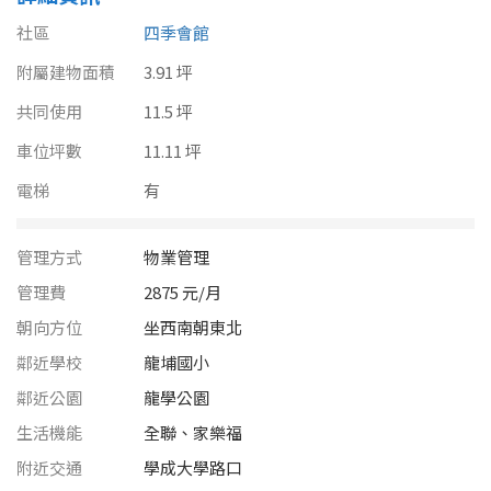
南投縣
不拘
20坪以下
社區
四季會館
雲林縣
附屬建物面積
3.91 坪
20~30 坪
30~40 坪
嘉義市
共同使用
11.5 坪
40~50 坪
50~60 坪
車位坪數
11.11 坪
嘉義縣
電梯
有
60~70 坪
70~80 坪
台南市
高雄市
80坪以上
管理方式
物業管理
管理費
2875 元/月
澎湖縣
~
坪
朝向方位
坐西南朝東北
屏東縣
鄰近學校
龍埔國小
樓層
鄰近公園
龍學公園
台東縣
生活機能
全聯、家樂福
不拘
地下室
花蓮縣
附近交通
學成大學路口