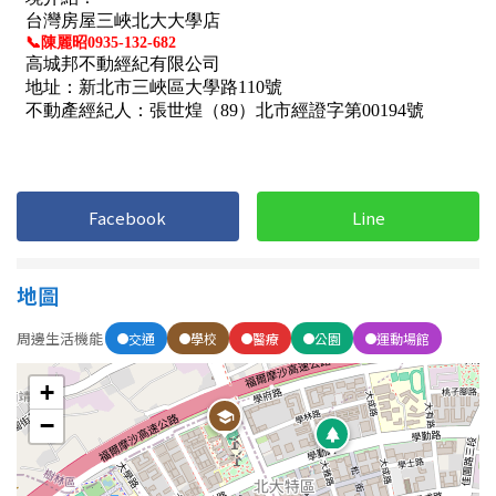
屋齡
不拘
5 年以下
5-10 年
10-20 年
Facebook
Line
20-30 年
30-40 年
40 年以上
地圖
周邊生活機能
交通
學校
醫療
公園
運動場館
售價
+
−