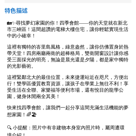
1樓
2樓
金門連江
特色描述
3樓
4樓
5~10樓
11~20樓
21樓以上
~
樓
格局
不拘
1房
2房
3房
4房
5房以上