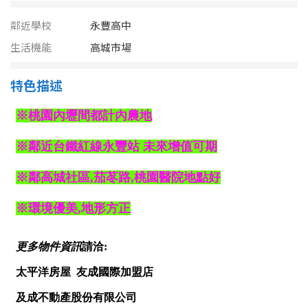
南投縣
不拘
20坪以下
鄰近學校
永豐高中
雲林縣
生活機能
高城市場
20~30 坪
30~40 坪
嘉義市
特色描述
40~50 坪
50~60 坪
嘉義縣
60~70 坪
70~80 坪
台南市
高雄市
80坪以上
澎湖縣
~
坪
屏東縣
樓層
台東縣
不拘
地下室
花蓮縣