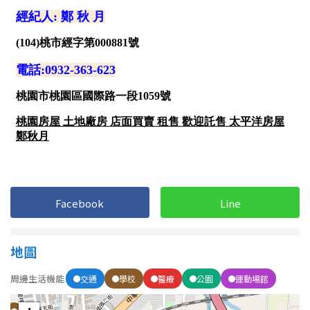
1樓
2樓
金門連江
3樓
4樓
5~10樓
11~20樓
21樓以上
~
樓
格局
Facebook
Line
不拘
1房
地圖
2房
3房
周邊生活機能
交通
學校
醫療
公園
運動場館
4房
5房以上