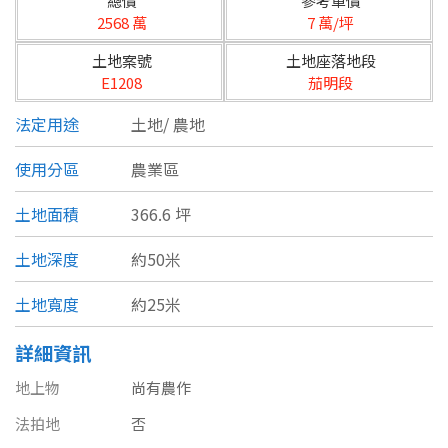
總價
參考單價
台北市
2568 萬
7 萬/坪
基隆市
土地案號
土地座落地段
E1208
茄明段
新北市
法定用途
土地/
農地
宜蘭縣
使用分區
農業區
類型(可複選)
桃園市
土地面積
366.6 坪
不拘
公寓
電梯大樓
套房
新竹市
土地深度
約50米
別墅
透天厝
樓中樓
華廈
新竹縣
土地寬度
約25米
農舍
辦公
店面
工廠
苗栗縣
詳細資訊
台中市
廠辦
倉庫
土地
其他
地上物
尚有農作
彰化縣
法拍地
否
坪數