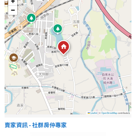
+
−
屋齡
不拘
5 年以下
5-10 年
10-20 年
20-30 年
30-40 年
40 年以上
售價
Leaflet
|
©
OpenStreetMap
contributors
賣家資訊 - 社群房仲專家