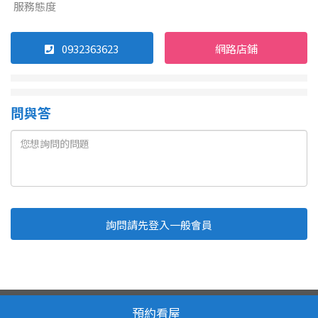
服務態度
0932363623
網路店鋪
問與答
詢問請先登入一般會員
Line
Fb
複製連結
取消
送出
我家網 版權所有 轉載必究
服務條款
隱私權政策
預約看屋