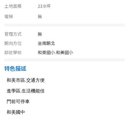
南投縣
土地面積
23.9 坪
不拘
20坪以下
雲林縣
電梯
無
20~30 坪
30~40 坪
嘉義市
管理方式
無
40~50 坪
50~60 坪
嘉義縣
朝向方位
坐南朝北
60~70 坪
70~80 坪
鄰近學校
和東國小.和美國小
台南市
高雄市
80坪以上
特色描述
澎湖縣
~
坪
屏東縣
樓層
台東縣
不拘
地下室
花蓮縣