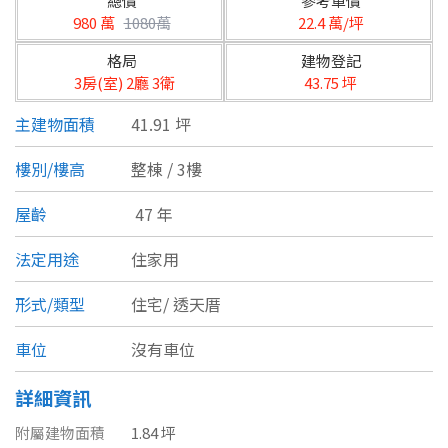
總價
參考單價
台北市
980 萬
1080萬
22.4 萬/坪
基隆市
格局
建物登記
3房(室) 2廳 3衛
43.75 坪
新北市
主建物面積
41.91 坪
宜蘭縣
樓別/樓高
整棟 / 3樓
類型(可複選)
桃園市
屋齡
47 年
不拘
公寓
電梯大樓
套房
新竹市
法定用途
住家用
別墅
透天厝
樓中樓
華廈
新竹縣
形式/類型
住宅/
透天厝
農舍
辦公
店面
工廠
苗栗縣
車位
沒有車位
台中市
廠辦
倉庫
土地
其他
詳細資訊
彰化縣
附屬建物面積
1.84 坪
坪數