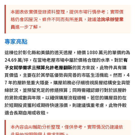
本圖表依實價登錄資料整理，提供市場行情參考；實際價
格仍會因屋況、條件不同而有所差異，建議
洽詢承辦營業
員
進一步了解。
專家亮點
這棟位於彰化縣和美鎮的透天透屋，總價 1080 萬元的單價約為
24.69 萬/坪，在當地老屋市場中屬於價格合理的水準。對於
有
子女就學需求
且
預算允許老屋翻新
的買方來說，此物件具有購
買價值，主要在於其學區優勢與完善的市區生活機能。然而，4
7 年的屋齡是重大隱憂，購屋前務必仔細檢視房屋結構安全與管
線狀況，並預留充足的修繕預算；同時需確認銀行對於該屋齡
的貸款成數與年限，以確保購屋流程順暢。若您的購屋目的在
於短期投資獲利或期待快速漲價，則建議慎重考慮，此物件較
適合長期自用或收租。
本內容由AI輔助分析整理，僅供參考，實際情況仍建議依
此房仲說明與個人需求判斷。