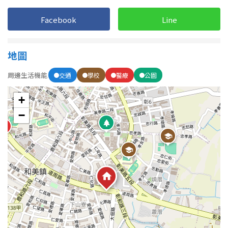
1樓
2樓
金門連江
Facebook
Line
3樓
4樓
地圖
5~10樓
11~20樓
周邊生活機能
交通
學校
醫療
公園
21樓以上
+
~
樓
−
格局
不拘
1房
2房
3房
4房
5房以上