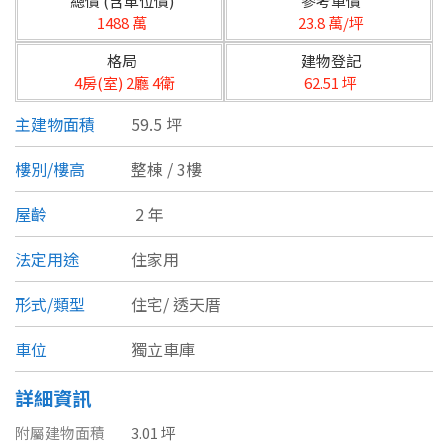
總價 (含車位價)
參考單價
台北市
1488 萬
23.8 萬/坪
基隆市
格局
建物登記
4房(室) 2廳 4衛
62.51 坪
新北市
主建物面積
59.5 坪
宜蘭縣
樓別/樓高
整棟 / 3樓
類型(可複選)
桃園市
屋齡
2 年
不拘
公寓
電梯大樓
套房
新竹市
法定用途
住家用
別墅
透天厝
樓中樓
華廈
新竹縣
形式/類型
住宅/
透天厝
農舍
辦公
店面
工廠
苗栗縣
車位
獨立車庫
台中市
廠辦
倉庫
土地
其他
詳細資訊
彰化縣
附屬建物面積
3.01 坪
坪數