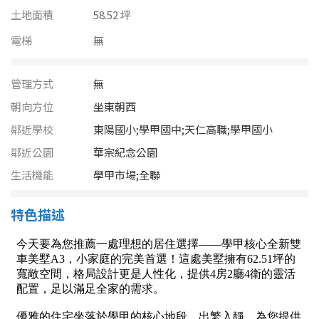
南投縣
土地面積
58.52 坪
不拘
20坪以下
雲林縣
電梯
無
20~30 坪
30~40 坪
嘉義市
管理方式
無
40~50 坪
50~60 坪
嘉義縣
朝向方位
坐東朝西
60~70 坪
70~80 坪
鄰近學校
東陽國小;學甲國中;天仁高職;學甲國小
台南市
鄰近公園
華宗紀念公園
高雄市
80坪以上
生活機能
學甲市場;全聯
澎湖縣
~
坪
特色描述
屏東縣
樓層
台東縣
不拘
地下室
花蓮縣