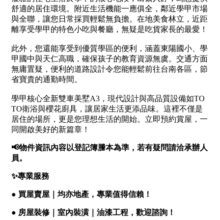
1樓
2樓
金門連江
3樓
4樓
5~10樓
11~20樓
21樓以上
~
樓
格局
不拘
1房
2房
3房
4房
5房以上