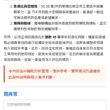
性價比與空間性
：50.38 萬/坪的單價在新北市工業區中具備
競爭力，且 754 坪的超大空間與高承重設計，能滿足一般住
宅無法提供的生產或倉儲需求。
獨棟與動線
：獨棟鋼構設計提供高度的使用彈性與隱私，且交
通便利性有助於物流運輸效率。
然而，必須正視的風險在於
屋齡 45 年
帶來的潛在問題。購屋前建議
務必請專業技師進行結構安全檢測與管線評估，並將後續整修預算
納入總成本考量。此外，因非住宅用途，需確認自身是否符合當地
工業用地的使用規定，避免未來經營受阻。若您的需求是長期置產
或自用廠房，這是一筆值得深入評估的標的。
本內容由AI輔助分析整理，僅供參考，實際情況仍建議依
此房仲說明與個人需求判斷。
問與答