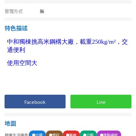
南投縣
不拘
20坪以下
管理方式
無
雲林縣
20~30 坪
30~40 坪
特色描述
嘉義市
40~50 坪
50~60 坪
嘉義縣
60~70 坪
70~80 坪
台南市
高雄市
80坪以上
澎湖縣
~
坪
屏東縣
Facebook
Line
樓層
台東縣
不拘
地下室
地圖
花蓮縣
周邊生活機能
交通
學校
醫療
公園
運動場館