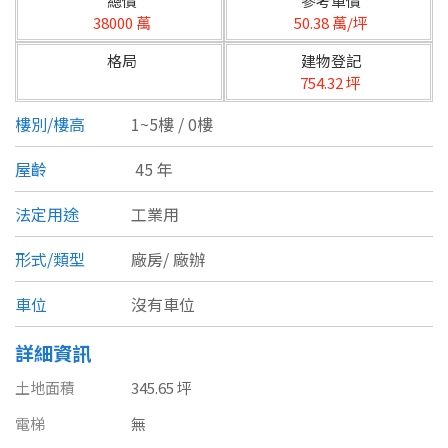
總價
參考單價
台北市
38000 萬
50.38 萬/坪
基隆市
格局
建物登記
754.32 坪
新北市
樓別/樓高
1~5樓 / 0樓
宜蘭縣
屋齡
45 年
類型(可複選)
桃園市
法定用途
工業用
不拘
公寓
電梯大樓
套房
新竹市
形式/類型
廠房/
廠辦
別墅
透天厝
樓中樓
華廈
新竹縣
車位
沒有車位
農舍
辦公
店面
工廠
苗栗縣
詳細資訊
台中市
廠辦
倉庫
土地
其他
土地面積
345.65 坪
彰化縣
電梯
無
坪數