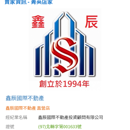
賣家資訊 - 菁英店家
屋齡
不拘
5 年以下
5-10 年
10-20 年
20-30 年
30-40 年
40 年以上
鑫辰國際不動產
售價
鑫辰國際不動產 直營店
經紀業名稱
鑫辰國際不動產投資顧問有限公司
證號
(97)北縣字第001633號