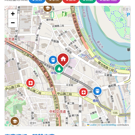
1樓
2樓
金門連江
+
3樓
4樓
−
5~10樓
11~20樓
21樓以上
~
樓
格局
不拘
1房
2房
3房
Leaflet
|
©
OpenStreetMap
contributors
4房
5房以上