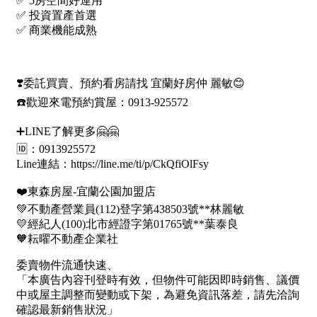
1樓
2樓
金門連江
3樓
4樓
5~10樓
11~20樓
21樓以上
~
樓
格局
不拘
1房
2房
3房
4房
5房以上