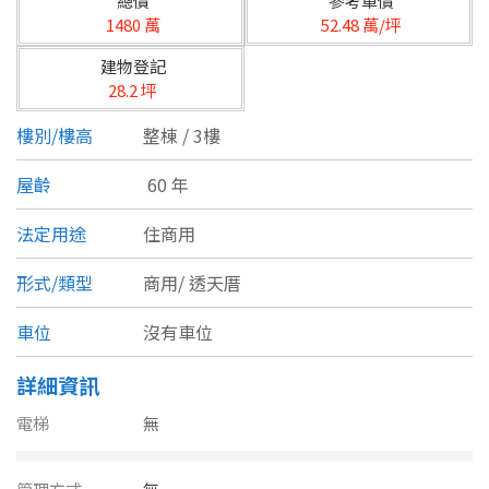
總價
參考單價
台北市
1480 萬
52.48 萬/坪
基隆市
建物登記
28.2 坪
新北市
樓別/樓高
整棟 / 3樓
宜蘭縣
屋齡
60 年
類型(可複選)
桃園市
法定用途
住商用
不拘
公寓
電梯大樓
套房
新竹市
形式/類型
商用/
透天厝
別墅
透天厝
樓中樓
華廈
新竹縣
車位
沒有車位
農舍
辦公
店面
工廠
苗栗縣
詳細資訊
台中市
廠辦
倉庫
土地
其他
電梯
無
彰化縣
坪數