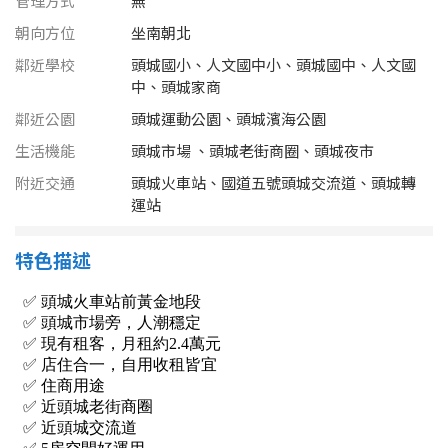
管理方式
無
南投縣
不拘
20坪以下
朝向方位
坐南朝北
雲林縣
鄰近學校
頭城國小、人文國中小、頭城國中、人文國
20~30 坪
30~40 坪
中、頭城家商
嘉義市
鄰近公園
頭城運動公園、頭城濱海公園
40~50 坪
50~60 坪
嘉義縣
生活機能
頭城市場 、頭城老街商圈、頭城夜市
60~70 坪
70~80 坪
附近交通
頭城火車站、國道五號頭城交流道、頭城轉
台南市
運站
高雄市
80坪以上
特色描述
澎湖縣
~
坪
屏東縣
樓層
台東縣
不拘
地下室
花蓮縣