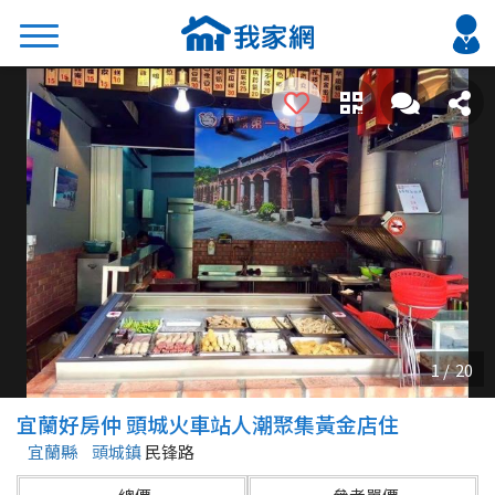
搜尋
熱門關鍵字
2026 台北降價好屋限量釋出
2026 新北降價好屋限量釋出
2026 台中降價好屋限量釋出
2026 台南降價好屋限量釋出
2026 高雄降價好屋限量釋出
縣市
區域
宜蘭好房仲 頭城火車站人潮聚集黃金店住
不限
不限
宜蘭縣
頭城鎮
民锋路