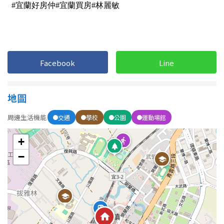
屋齡
不拘
5 年以下
Facebook
Line
5-10 年
10-20 年
地圖
20-30 年
30-40 年
周邊生活機能
交通
學校
公園
運動場館
40 年以上
+
−
售價