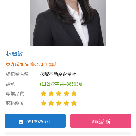
林麗敏
東森房屋 宜蘭公園 加盟店
經紀業名稱
耘曜不動產企業社
證號
(112)登字第438503號
專業品質
服務態度
0913925572
網路店鋪