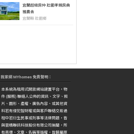
宜蘭超級房仲 壯圍孝親房典
雅農舍
宜蘭縣 壯圍鄉
我家網 MYhomes 免責聲明：
本系統為租用式開放網站建置平台，物
件 (服務) 聯絡人公佈的資訊、文字、照
片、圖形、產權、廣告內容、或其他資
料若有侵犯智財權或與客戶聯絡交易過
程中若衍生民事或刑事等法律問題，皆
與雲橋聯訊科技股份有限公司無關，所
有商標、文章、名稱等版權，皆歸屬原