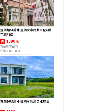
宜蘭超級房仲 宜蘭女中路雙車位6房
花園別墅
1880
萬
售
宜蘭縣宜蘭市
坪數：88.18 坪
宜蘭超級房仲 壯圍孝親房典雅農舍