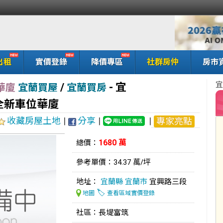
出租
實價登錄
降價專區
社群房仲
房市
宜
/
-
宜
華廈
宜蘭買屋
宜蘭買房
全新車位華廈
收藏房屋土地
|
分享
|
|
專家亮點
1680 萬
總價：
參考單價：34.37 萬/坪
地址：
宜蘭縣
宜蘭市
宜興路三段
🏷️
地圖
查看區域實價登錄
社區：長堤富筑