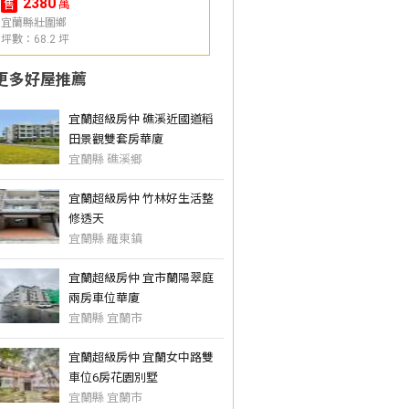
2380
萬
售
宜蘭縣壯圍鄉
坪數：68.2 坪
更多好屋推薦
宜蘭超級房仲 礁溪近國道稻
田景觀雙套房華廈
宜蘭縣 礁溪鄉
宜蘭超級房仲 竹林好生活整
修透天
宜蘭縣 羅東鎮
宜蘭超級房仲 宜市蘭陽翠庭
兩房車位華廈
宜蘭縣 宜蘭市
宜蘭超級房仲 宜蘭女中路雙
車位6房花園別墅
宜蘭縣 宜蘭市