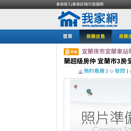
會員登入
|
會員註冊
|
刊登服務
首頁
房屋出售
房屋
宜蘭夜市宜蘭車站
蘭超級房仲 宜蘭市3房
預約看屋
|
發問
|