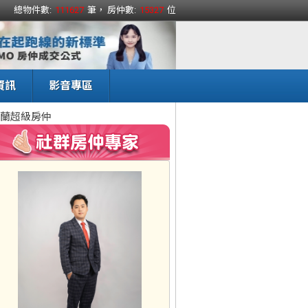
總物件數:
111627
筆， 房仲數:
15327
位
資訊
影音專區
蘭超級房仲