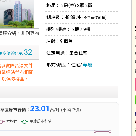
格局： 3房(室) 2廳 2衛
總坪數：48.88 坪
(不含車位面積)
樓別/樓高： 2樓 / 9樓
環境介紹，非刊登物
屋齡：9 個月
32
法定用途：集合住宅
更多優質好屋:
形式/類型：住宅/
華廈
途以實際合法文件
可能違法並有相關
，以保障權益。
23.01
)
華廈房市行情：
萬/坪 (平均單價)