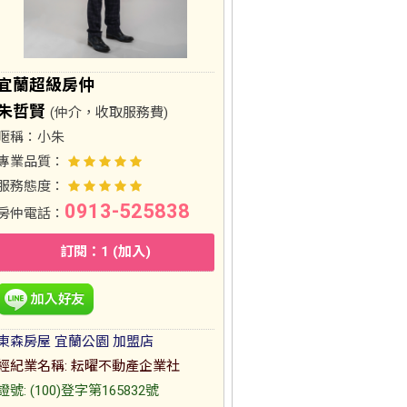
宜蘭超級房仲
朱哲賢
(仲介，收取服務費)
暱稱：
小朱
專業品質：
服務態度：
0913-525838
房仲電話：
訂閱：1 (加入)
東森房屋 宜蘭公園 加盟店
經紀業名稱: 耘曜不動產企業社
證號: (100)登字第165832號