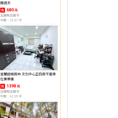
間透天
680
萬
售
宜蘭縣宜蘭市
坪數：23.57 坪
宜蘭超級房仲 文化中心正四房平面車
位美華廈
1398
萬
售
宜蘭縣宜蘭市
坪數：62.39 坪