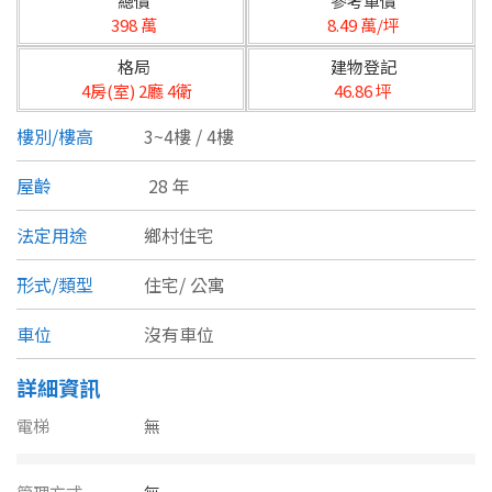
總價
參考單價
台北市
398 萬
8.49 萬/坪
基隆市
格局
建物登記
4房(室) 2廳 4衛
46.86 坪
新北市
樓別/樓高
3~4樓 / 4樓
宜蘭縣
屋齡
28 年
類型(可複選)
桃園市
法定用途
鄉村住宅
不拘
公寓
電梯大樓
套房
新竹市
形式/類型
住宅/
公寓
別墅
透天厝
樓中樓
華廈
新竹縣
車位
沒有車位
農舍
辦公
店面
工廠
苗栗縣
詳細資訊
台中市
廠辦
倉庫
土地
其他
電梯
無
彰化縣
坪數