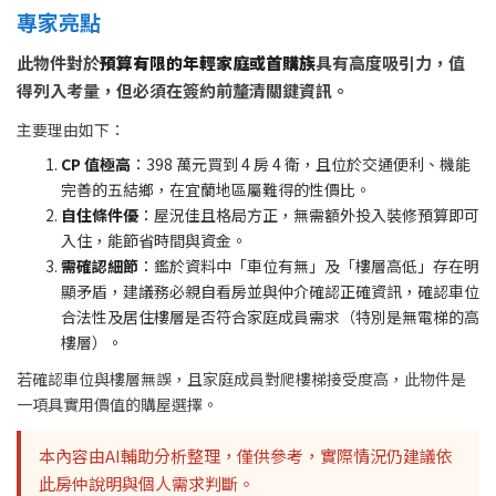
專家亮點
此物件對於
預算有限的年輕家庭或首購族
具有高度吸引力，值
得列入考量，但必須在簽約前釐清關鍵資訊。
主要理由如下：
CP 值極高
：398 萬元買到 4 房 4 衛，且位於交通便利、機能
完善的五結鄉，在宜蘭地區屬難得的性價比。
自住條件優
：屋況佳且格局方正，無需額外投入裝修預算即可
入住，能節省時間與資金。
需確認細節
：鑑於資料中「車位有無」及「樓層高低」存在明
顯矛盾，建議務必親自看房並與仲介確認正確資訊，確認車位
合法性及居住樓層是否符合家庭成員需求（特別是無電梯的高
樓層）。
若確認車位與樓層無誤，且家庭成員對爬樓梯接受度高，此物件是
一項具實用價值的購屋選擇。
本內容由AI輔助分析整理，僅供參考，實際情況仍建議依
此房仲說明與個人需求判斷。