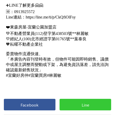
1樓
2樓
金門連江
3樓
4樓
5~10樓
11~20樓
21樓以上
~
樓
格局
不拘
1房
2房
3房
Facebook
Line
4房
5房以上