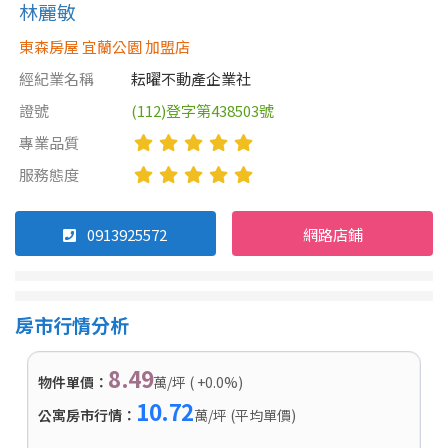
林麗敏
東森房屋 宜蘭公園 加盟店
經紀業名稱
耘曜不動產企業社
證號
(112)登字第438503號
專業品質
服務態度
0913925572
網路店鋪
房市行情分析
8.49
物件單價：
萬/坪 ( +0.0%)
10.72
公寓房市行情：
萬/坪 (平均單價)