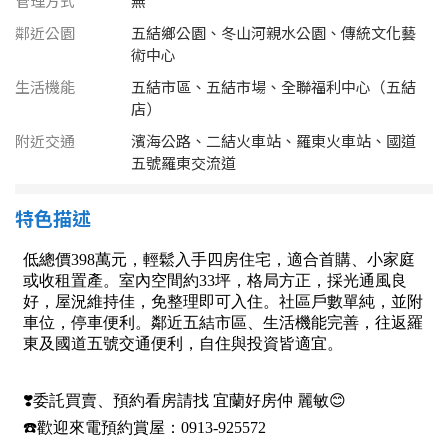
管理方式
無
南投縣
不拘
20坪以下
鄰近公園
五結鄉公園、冬山河親水公園、傳統文化藝
雲林縣
術中心
20~30 坪
30~40 坪
生活機能
五結市區、五結市場、全聯福利中心（五結
嘉義市
店）
40~50 坪
50~60 坪
嘉義縣
附近交通
濱海公路、二結火車站、羅東火車站、國道
五號羅東交流道
60~70 坪
70~80 坪
台南市
特色描述
高雄市
80坪以上
澎湖縣
~
坪
屏東縣
樓層
台東縣
不拘
地下室
花蓮縣