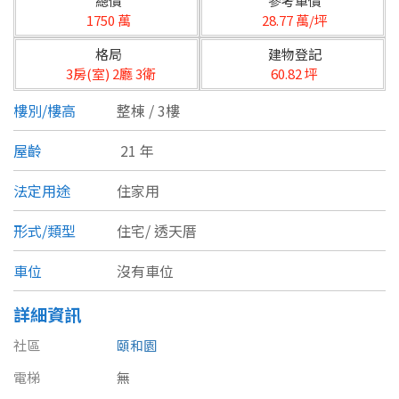
總價
參考單價
台北市
1750 萬
28.77 萬/坪
基隆市
格局
建物登記
3房(室) 2廳 3衛
60.82 坪
新北市
樓別/樓高
整棟 / 3樓
宜蘭縣
屋齡
21 年
類型(可複選)
桃園市
法定用途
住家用
不拘
公寓
電梯大樓
套房
新竹市
形式/類型
住宅/
透天厝
別墅
透天厝
樓中樓
華廈
新竹縣
車位
沒有車位
農舍
辦公
店面
工廠
苗栗縣
詳細資訊
台中市
廠辦
倉庫
土地
其他
社區
頤和園
彰化縣
電梯
無
坪數