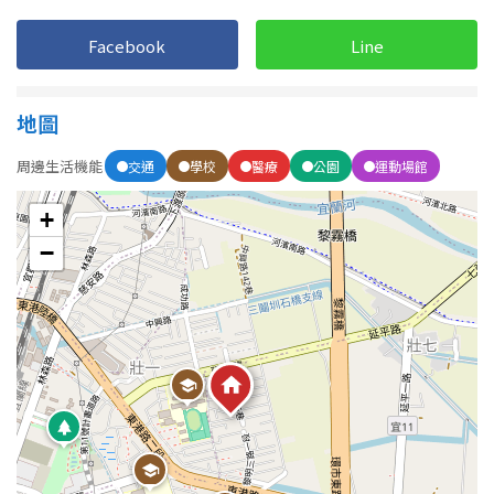
Facebook
Line
屋齡
不拘
5 年以下
地圖
周邊生活機能
5-10 年
交通
學校
醫療
10-20 年
公園
運動場館
+
20-30 年
30-40 年
−
40 年以上
售價