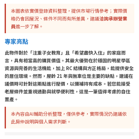
本圖表依實價登錄資料整理，提供市場行情參考；實際價
格仍會因屋況、條件不同而有所差異，建議
洽詢承辦營業
員
進一步了解。
專家亮點
此物件對於「注重子女教育」且「希望盡快入住」的家庭而
言，具有相當高的購買價值。其最大優勢在於穩固的明星學區
資源與完善的生活機能，加上 RC 結構與方正格局，能提供安全
的居住環境。然而，屋齡 21 年與無車位是主要的缺點，建議在
議價時可針對這兩點進行壓價，以彌補持有成本。若您能接受
老屋條件並重視通勤與就學便利性，這是一筆值得考慮的自住
置產。
本內容由AI輔助分析整理，僅供參考，實際情況仍建議依
此房仲說明與個人需求判斷。