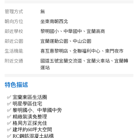
南投縣
不拘
20坪以下
管理方式
無
雲林縣
朝向方位
坐東南朝西北
20~30 坪
30~40 坪
嘉義市
鄰近學校
黎明國小、中華國中、宜蘭高商
40~50 坪
50~60 坪
鄰近公園
宜蘭運動公園、中山公園
嘉義縣
生活機能
喜互惠黎明店、全聯福利中心、東門夜市
60~70 坪
70~80 坪
台南市
附近交通
國道五號宜蘭交流道、宜蘭火車站、宜蘭轉
運站
高雄市
80坪以上
特色描述
澎湖縣
~
坪
屏東縣
樓層
台東縣
不拘
地下室
花蓮縣