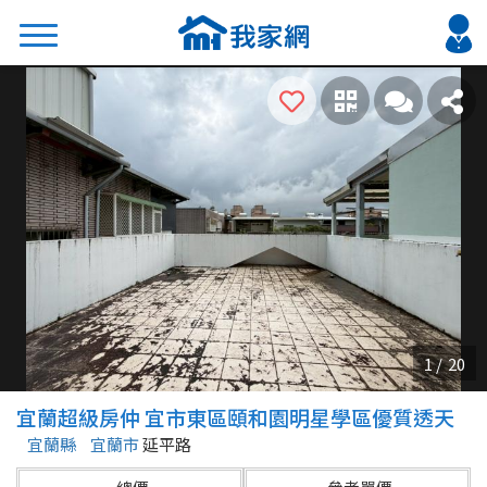
搜尋
熱門關鍵字
2026 台北降價好屋限量釋出
2026 新北降價好屋限量釋出
2026 台中降價好屋限量釋出
2026 台南降價好屋限量釋出
2026 高雄降價好屋限量釋出
縣市
區域
宜蘭超級房仲 宜市東區頤和園明星學區優質透天
不限
不限
宜蘭縣
宜蘭市
延平路