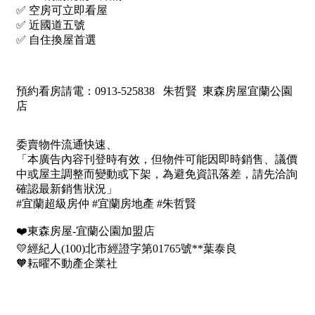
1樓
2樓
金門連江
3樓
4樓
5~10樓
11~20樓
21樓以上
~
樓
格局
不拘
1房
2房
3房
4房
5房以上