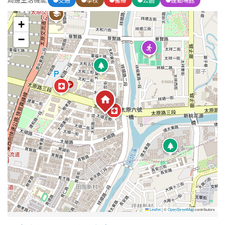
+
屋齡
−
不拘
5 年以下
5-10 年
10-20 年
20-30 年
30-40 年
40 年以上
售價
Leaflet
|
©
OpenStreetMap
contributors