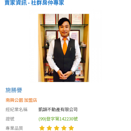
賣家資訊 - 社群房仲專家
施勝譽
南興公園 加盟店
經紀業名稱
凱韻不動產有限公司
證號
(99)登字第142230號
專業品質