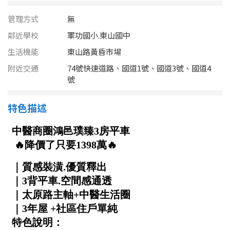
南投縣
不拘
20坪以下
管理方式
無
雲林縣
鄰近學校
軍功國小.東山國中
20~30 坪
30~40 坪
嘉義市
生活機能
東山路黃昏市場
40~50 坪
50~60 坪
附近交通
74號快速道路、國道1號、國道3號、國道4
嘉義縣
號
60~70 坪
70~80 坪
台南市
特色描述
高雄市
80坪以上
澎湖縣
~
坪
屏東縣
樓層
台東縣
不拘
地下室
花蓮縣