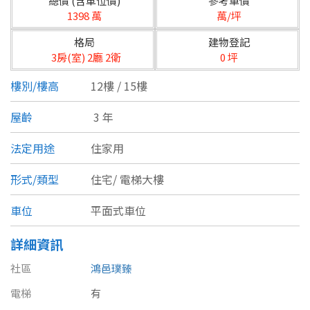
總價 (含車位價)
參考單價
台北市
1398 萬
萬/坪
基隆市
格局
建物登記
3房(室) 2廳 2衛
0 坪
新北市
樓別/樓高
12樓 / 15樓
宜蘭縣
屋齡
3 年
類型(可複選)
桃園市
法定用途
住家用
不拘
公寓
電梯大樓
套房
新竹市
形式/類型
住宅/
電梯大樓
別墅
透天厝
樓中樓
華廈
新竹縣
車位
平面式車位
農舍
辦公
店面
工廠
苗栗縣
詳細資訊
台中市
廠辦
倉庫
土地
其他
社區
鴻邑璞臻
彰化縣
電梯
有
坪數