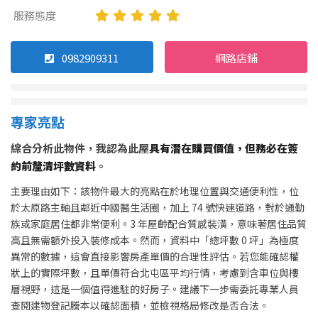
服務態度
0982909311
網路店鋪
專家亮點
綜合分析此物件，我認為此屋
具有潛在購買價值，但務必在簽
約前釐清坪數資料
。
主要理由如下：該物件最大的亮點在於地理位置與交通便利性，位
於太原路主軸且鄰近中國醫生活圈，加上 74 號快速道路，對於通勤
族或家庭居住都非常便利。3 年屋齡配合質感裝潢，意味著居住品質
高且無需額外投入裝修成本。然而，資料中「總坪數 0 坪」為極度
異常的數據，這會直接影響房產單價的合理性評估。若您能確認權
狀上的實際坪數，且單價符合北屯區平均行情，考慮到含車位與樓
層視野，這是一個值得進駐的好房子。建議下一步需委託專業人員
查閱建物登記謄本以確認面積，並檢視格局修改是否合法。