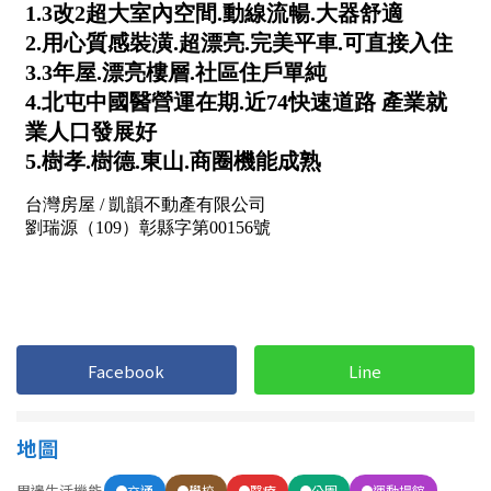
1樓
2樓
金門連江
3樓
4樓
5~10樓
11~20樓
21樓以上
~
樓
格局
不拘
1房
Facebook
Line
2房
3房
地圖
4房
5房以上
周邊生活機能
交通
學校
醫療
公園
運動場館