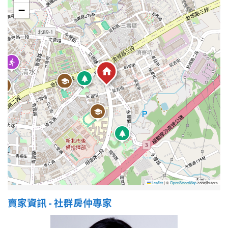
−
屋齡
不拘
5 年以下
5-10 年
10-20 年
20-30 年
30-40 年
40 年以上
售價
Leaflet
|
©
OpenStreetMap
contributors
賣家資訊 - 社群房仲專家