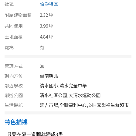
南投縣
社區
伯爵特區
不拘
20坪以下
附屬建物面積
雲林縣
2.32 坪
20~30 坪
30~40 坪
共同使用
3.96 坪
嘉義市
土地面積
4.84 坪
40~50 坪
50~60 坪
嘉義縣
電梯
有
60~70 坪
70~80 坪
台南市
管理方式
無
高雄市
80坪以上
朝向方位
坐南朝北
澎湖縣
鄰近學校
清水國小,清水完全中學
~
坪
鄰近公園
清水社區公園,大清水運動公園
屏東縣
生活機能
延吉市場,全聯福利中心,24H家樂福生鮮超市
樓層
台東縣
特色描述
不拘
地下室
花蓮縣