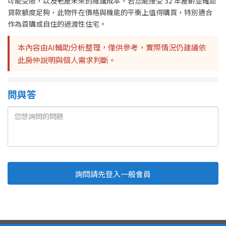
可能受限，以及老屋未來的維護成本。若您能接受 32 年屋齡並確認
貸款額度足夠，此物件在價格與機能的平衡上值得購買，特別適合
作為首購或自住的過渡性住宅。
本內容由AI輔助分析整理，僅供參考，實際情況仍建議依
此房仲說明與個人需求判斷。
問與答
詢問請先登入一般會員
Line
Fb
複製連結