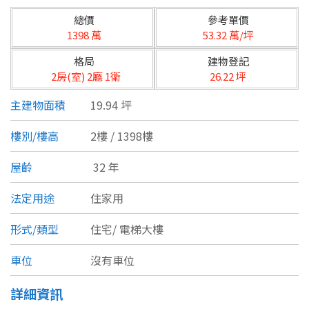
台北市
總價
參考單價
基隆市
1398 萬
53.32 萬/坪
格局
建物登記
新北市
2房(室) 2廳 1衛
26.22 坪
宜蘭縣
主建物面積
19.94 坪
類型(可複選)
桃園市
樓別/樓高
2樓 / 1398樓
不拘
公寓
電梯大樓
套房
新竹市
屋齡
32 年
別墅
透天厝
樓中樓
華廈
新竹縣
法定用途
住家用
農舍
辦公
店面
工廠
苗栗縣
形式/類型
住宅/
電梯大樓
台中市
廠辦
倉庫
土地
其他
車位
沒有車位
彰化縣
詳細資訊
坪數