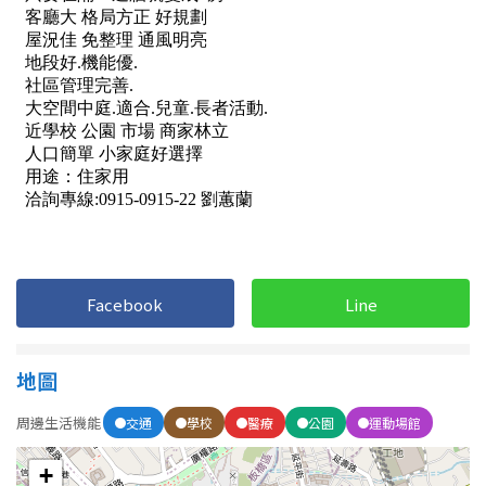
1樓
2樓
金門連江
3樓
4樓
5~10樓
11~20樓
21樓以上
~
樓
Facebook
Line
格局
不拘
1房
地圖
2房
3房
周邊生活機能
交通
學校
醫療
公園
運動場館
4房
5房以上
+