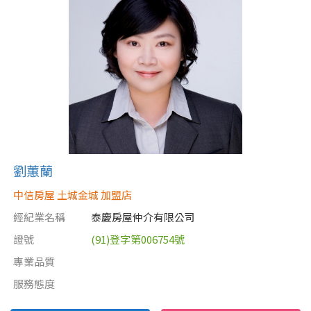
劉蕙蘭
中信房屋 土城金城 加盟店
經紀業名稱
泰慶房屋仲介有限公司
證號
(91)登字第006754號
專業品質
服務態度