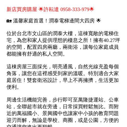
1樓
2樓
金門連江
3樓
4樓
5~10樓
11~20樓
21樓以上
~
樓
格局
不拘
1房
2房
3房
4房
5房以上