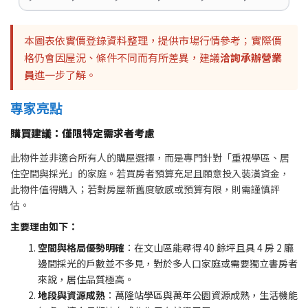
本圖表依實價登錄資料整理，提供市場行情參考；實際價
格仍會因屋況、條件不同而有所差異，建議
洽詢承辦營業
員
進一步了解。
專家亮點
購買建議：僅限特定需求者考慮
此物件並非適合所有人的購屋選擇，而是專門針對「重視學區、居
住空間與採光」的家庭。若買房者預算充足且願意投入裝潢資金，
此物件值得購入；若對房屋新舊度敏感或預算有限，則需謹慎評
估。
主要理由如下：
空間與格局優勢明確
：在文山區能尋得 40 餘坪且具 4 房 2 廳
邊間採光的戶數並不多見，對於多人口家庭或需要獨立書房者
來說，居住品質極高。
地段與資源成熟
：萬隆站學區與萬年公園資源成熟，生活機能