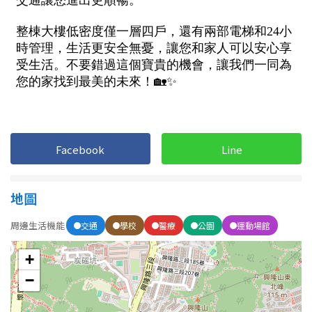
屋齡
不拘
5 年以下
5-10 年
10-20 年
20-30 年
30-40 年
Facebook
Line
40 年以上
地圖
周邊生活機能
交通
學校
醫療
公園
運動場館
售價
+
−