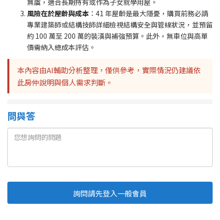
無虞，適合長期持有或作為子女就學用屋。
風險在於屋齡與成本
：41 年屋齡是最大隱憂，購買前務必請
專業建築師或結構技師詳細檢視結構安全與管線狀況，並預留
約 100 萬至 200 萬的裝潢與補強預算。此外，無車位與高單
價需納入總成本評估。
本內容由AI輔助分析整理，僅供參考，實際情況仍建議依
此房仲說明與個人需求判斷。
問與答
詢問請先登入一般會員