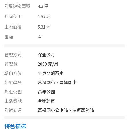
南投縣
附屬建物面積
4.2 坪
不拘
20坪以下
雲林縣
共同使用
1.57 坪
20~30 坪
30~40 坪
土地面積
5.31 坪
嘉義市
電梯
有
40~50 坪
50~60 坪
嘉義縣
60~70 坪
70~80 坪
台南市
管理方式
保全公司
管理費
2000 元/月
高雄市
80坪以上
朝向方位
坐東北朝西南
澎湖縣
鄰近學校
萬福國小、景興國中
~
坪
鄰近公園
萬年公園
屏東縣
生活機能
全聯超市
樓層
台東縣
附近交通
萬福國小公車站、捷運萬隆站
不拘
地下室
花蓮縣
特色描述