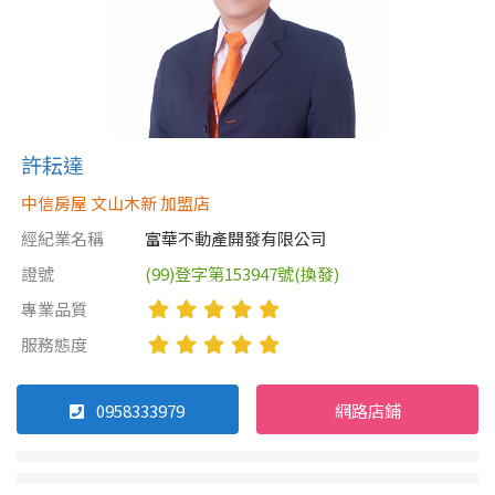
許耘達
中信房屋 文山木新 加盟店
經紀業名稱
富華不動產開發有限公司
證號
(99)登字第153947號(換發)
專業品質
服務態度
0958333979
網路店鋪