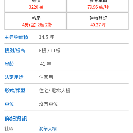
總價
參考單價
台北市
3220 萬
79.96 萬/坪
基隆市
格局
建物登記
4房(室) 2廳 2衛
40.27 坪
新北市
主建物面積
34.5 坪
宜蘭縣
樓別/樓高
8樓 / 11樓
類型(可複選)
桃園市
屋齡
41 年
不拘
公寓
電梯大樓
套房
新竹市
法定用途
住家用
別墅
透天厝
樓中樓
華廈
新竹縣
形式/類型
住宅/
電梯大樓
農舍
辦公
店面
工廠
苗栗縣
車位
沒有車位
台中市
廠辦
倉庫
土地
其他
詳細資訊
彰化縣
社區
潤華大樓
坪數