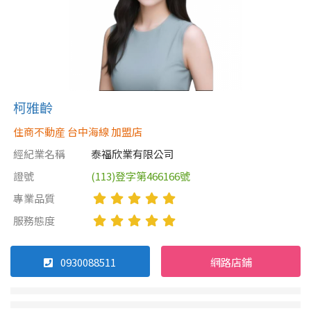
屋齡
不拘
5 年以下
柯雅齡
5-10 年
10-20 年
住商不動産 台中海線 加盟店
20-30 年
30-40 年
經紀業名稱
泰福欣業有限公司
證號
(113)登字第466166號
40 年以上
專業品質
服務態度
售價
0930088511
網路店鋪