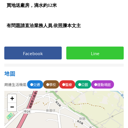
南投縣
不拘
20坪以下
雲林縣
20~30 坪
30~40 坪
嘉義市
40~50 坪
50~60 坪
嘉義縣
60~70 坪
70~80 坪
台南市
Facebook
Line
高雄市
80坪以上
地圖
澎湖縣
~
坪
周邊生活機能
交通
學校
醫療
公園
運動場館
屏東縣
+
樓層
台東縣
−
不拘
地下室
花蓮縣