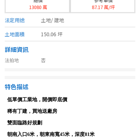
總價
參考單價
台北市
13080 萬
87.17 萬/坪
基隆市
法定用途
土地/
建地
新北市
土地面積
150.06 坪
宜蘭縣
詳細資訊
類型(可複選)
桃園市
法拍地
否
不拘
公寓
電梯大樓
套房
新竹市
別墅
透天厝
樓中樓
華廈
新竹縣
特色描述
農舍
辦公
店面
工廠
苗栗縣
台中市
廠辦
倉庫
土地
其他
彰化縣
坪數