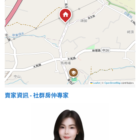
1樓
2樓
金門連江
3樓
4樓
5~10樓
11~20樓
21樓以上
~
樓
Leaflet
|
©
OpenStreetMap
contributors
格局
賣家資訊 - 社群房仲專家
不拘
1房
2房
3房
4房
5房以上