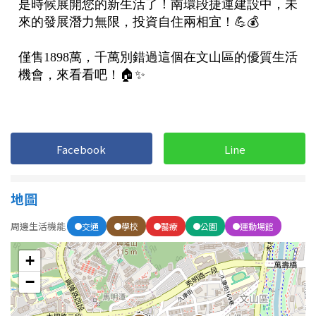
屋齡
不拘
5 年以下
5-10 年
10-20 年
20-30 年
30-40 年
Facebook
Line
40 年以上
地圖
周邊生活機能
交通
學校
醫療
公園
運動場館
售價
+
−