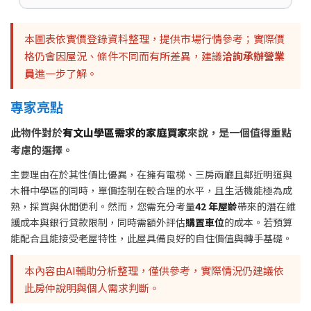
本圖表依實價登錄資料整理，提供市場行情參考；實際價
格仍會因屋況、條件不同而有所差異，建議
洽詢承辦營業
員
進一步了解。
專家亮點
此物件對於
有文山學區需求的家庭買家
來說，是一個值得重點
考慮的選擇。
主要理由在於其性價比優異，在擁有電梯、三房兩廳且鄰近明道與
木柵中學區的同時，單價控制在較合理的水平，且生活機能極為成
熟，採買與休閒便利。然而，您需充分考量
42 年屋齡
帶來的潛在維
護成本與銀行貸款限制，同時需額外評估
購置車位
的成本。若預算
能配合且能接受老屋特性，此屋具備良好的自住價值與轉手基礎。
本內容由AI輔助分析整理，僅供參考，實際情況仍建議依
此房仲說明與個人需求判斷。