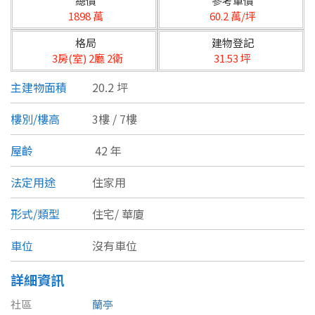
總價
參考單價
台北市
1898 萬
60.2 萬/坪
基隆市
格局
建物登記
3房(室) 2廳 2衛
31.53 坪
新北市
主建物面積
20.2 坪
宜蘭縣
樓別/樓高
3樓 / 7樓
類型(可複選)
桃園市
屋齡
42 年
不拘
公寓
電梯大樓
套房
新竹市
法定用途
住家用
別墅
透天厝
樓中樓
華廈
新竹縣
形式/類型
住宅/
華廈
農舍
辦公
店面
工廠
苗栗縣
車位
沒有車位
台中市
廠辦
倉庫
土地
其他
詳細資訊
彰化縣
社區
蘭亭
坪數