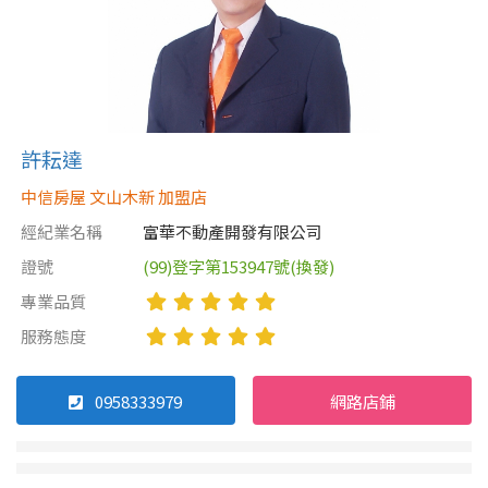
許耘達
中信房屋 文山木新 加盟店
經紀業名稱
富華不動產開發有限公司
證號
(99)登字第153947號(換發)
專業品質
服務態度
0958333979
網路店鋪