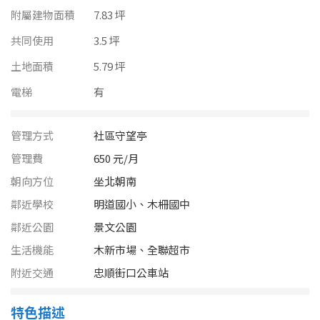
南投縣
附屬建物面積
7.83 坪
不拘
20坪以下
雲林縣
共同使用
3.5 坪
20~30 坪
30~40 坪
土地面積
5.79 坪
嘉義市
電梯
有
40~50 坪
50~60 坪
嘉義縣
60~70 坪
70~80 坪
台南市
管理方式
社區守望亭
管理費
650 元/月
高雄市
80坪以上
朝向方位
坐北朝南
澎湖縣
鄰近學校
明道國小、木柵國中
~
坪
鄰近公園
景文公園
屏東縣
生活機能
木新市場、全聯超市
樓層
台東縣
附近交通
忠順街口公車站
不拘
地下室
花蓮縣
特色描述