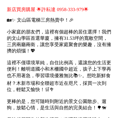
1樓
2樓
金門連江
3樓
4樓
5~10樓
11~20樓
21樓以上
~
樓
格局
不拘
1房
2房
3房
4房
5房以上