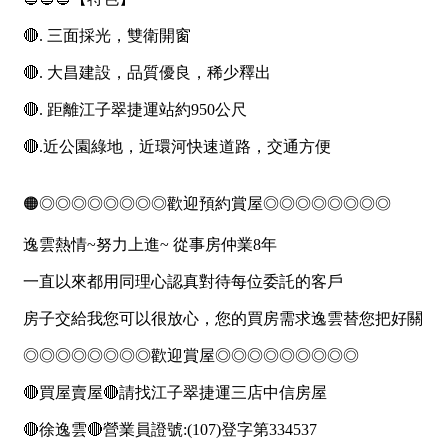
1樓
2樓
金門連江
3樓
4樓
5~10樓
11~20樓
21樓以上
~
樓
格局
不拘
1房
2房
3房
4房
5房以上