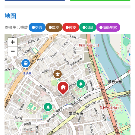
地圖
周邊生活機能
交通
學校
醫療
公園
運動場館
+
−