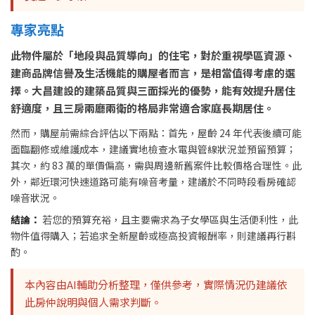
專家亮點
此物件屬於「地段與品質導向」的住宅，對於重視學區資源、
建商品牌信譽及生活機能的購屋者而言，是相當值得考慮的選
擇。大昌建設的建築品質與三面採光的優勢，能有效提升居住
舒適度，且三房兩廳兩衛的格局非常適合家庭長期居住。
然而，購屋前需綜合評估以下兩點：首先，屋齡 24 年代表後續可能
面臨翻修或維護成本，建議實地檢查水電與管線狀況並預留預算；
其次，約 83 萬的單價偏高，需與周邊新舊案件比較價格合理性。此
外，鄰近環河快速道路可能有噪音考量，建議於不同時段看房確認
噪音狀況。
結論：
若您的預算充裕，且主要需求為子女學區與生活便利性，此
物件值得購入；若追求全新屋齡或極高投資報酬率，則建議再行斟
酌。
本內容由AI輔助分析整理，僅供參考，實際情況仍建議依
此房仲說明與個人需求判斷。