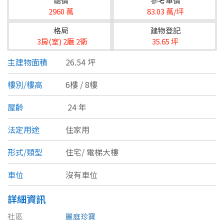
總價
參考單價
台北市
2960 萬
83.03 萬/坪
基隆市
格局
建物登記
3房(室) 2廳 2衛
35.65 坪
新北市
主建物面積
26.54 坪
宜蘭縣
樓別/樓高
6樓 / 8樓
類型(可複選)
桃園市
屋齡
24 年
不拘
公寓
電梯大樓
套房
新竹市
法定用途
住家用
別墅
透天厝
樓中樓
華廈
新竹縣
形式/類型
住宅/
電梯大樓
農舍
辦公
店面
工廠
苗栗縣
車位
沒有車位
台中市
廠辦
倉庫
土地
其他
詳細資訊
彰化縣
社區
麗庭珍寶
坪數