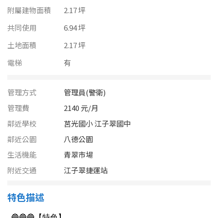
南投縣
附屬建物面積
2.17 坪
不拘
20坪以下
雲林縣
共同使用
6.94 坪
20~30 坪
30~40 坪
土地面積
2.17 坪
嘉義市
電梯
有
40~50 坪
50~60 坪
嘉義縣
60~70 坪
70~80 坪
台南市
管理方式
管理員(警衛)
管理費
2140 元/月
高雄市
80坪以上
鄰近學校
莒光國小 江子翠國中
澎湖縣
鄰近公園
八德公園
~
坪
生活機能
青翠市場
屏東縣
附近交通
江子翠捷運站
樓層
台東縣
不拘
地下室
特色描述
花蓮縣