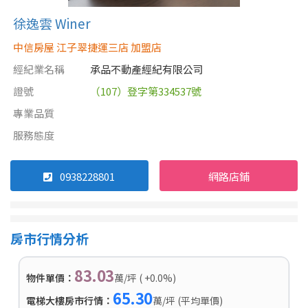
徐逸雲 Winer
中信房屋 江子翠捷運三店 加盟店
經紀業名稱
承品不動產經紀有限公司
證號
（107）登字第334537號
專業品質
服務態度
0938228801
網路店鋪
房市行情分析
83.03
物件單價：
萬/坪 ( +0.0%)
65.30
電梯大樓房市行情：
萬/坪 (平均單價)