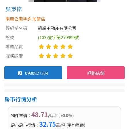
吳秉修
南興公園特許 加盟店
經紀業名稱
凱韻不動產有限公司
證號
(103)登字第279999號
專業品質
服務態度
0980827204
網路店鋪
房市行情分析
48.71
物件單價：
萬/坪 ( +0.0%)
32.75
房市房市行情：
萬/坪 (平均單價)