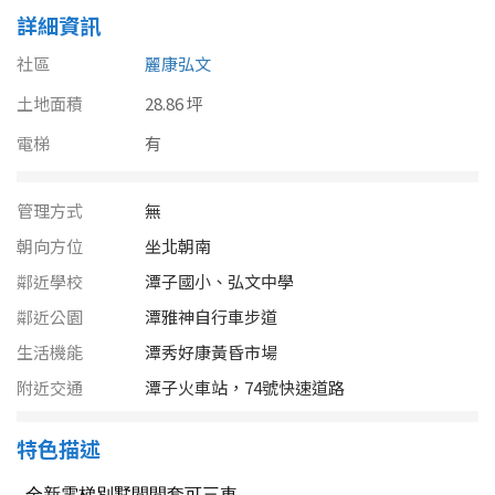
南投縣
詳細資訊
不拘
20坪以下
雲林縣
社區
麗康弘文
20~30 坪
30~40 坪
土地面積
嘉義市
28.86 坪
電梯
40~50 坪
有
50~60 坪
嘉義縣
60~70 坪
70~80 坪
台南市
管理方式
無
朝向方位
坐北朝南
高雄市
80坪以上
鄰近學校
潭子國小、弘文中學
澎湖縣
~
坪
鄰近公園
潭雅神自行車步道
生活機能
屏東縣
潭秀好康黃昏市場
附近交通
潭子火車站，74號快速道路
樓層
台東縣
不拘
地下室
特色描述
花蓮縣