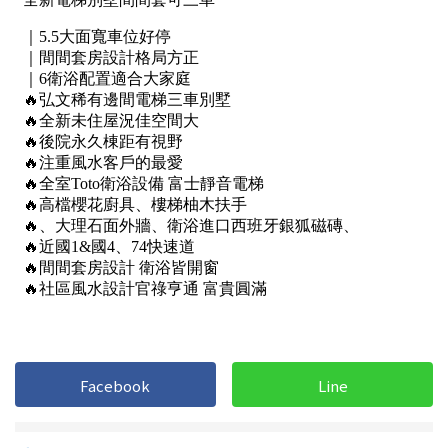
1樓
2樓
金門連江
3樓
4樓
5~10樓
11~20樓
21樓以上
~
樓
格局
不拘
1房
2房
3房
Facebook
Line
4房
5房以上