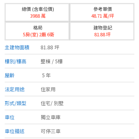
台北市
總價 (含車位價)
參考單價
基隆市
3988 萬
48.71 萬/坪
格局
建物登記
新北市
5房(室) 2廳 6衛
81.88 坪
宜蘭縣
主建物面積
81.88 坪
類型(可複選)
桃園市
樓別/樓高
整棟 / 5樓
不拘
公寓
電梯大樓
套房
新竹市
屋齡
5 年
別墅
透天厝
樓中樓
華廈
新竹縣
法定用途
住家用
農舍
辦公
店面
工廠
苗栗縣
形式/類型
住宅/
別墅
台中市
廠辦
倉庫
土地
其他
車位
獨立車庫
彰化縣
車位描述
可停三車
坪數