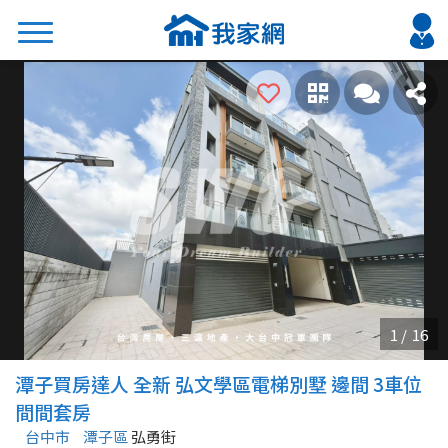
搜尋
熱門關鍵字
2026 台北降價好屋限量釋出
2026 新北降價好屋限量釋出
2026 台中降價好屋限量釋出
2026 台南降價好屋限量釋出
2026 高雄降價好屋限量釋出
縣市
區域
潭子買房達人 全新 弘文學區電梯別墅 邊間 3車位
不限
不限
間間套房
台中市
潭子區
弘勇街