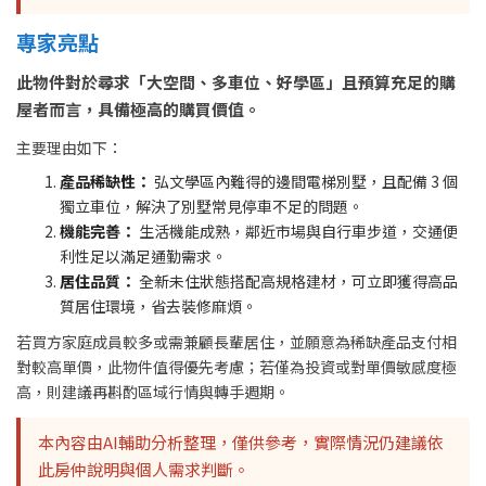
專家亮點
此物件對於尋求「大空間、多車位、好學區」且預算充足的購
屋者而言，具備極高的購買價值。
主要理由如下：
產品稀缺性：
弘文學區內難得的邊間電梯別墅，且配備 3 個
獨立車位，解決了別墅常見停車不足的問題。
機能完善：
生活機能成熟，鄰近市場與自行車步道，交通便
利性足以滿足通勤需求。
居住品質：
全新未住狀態搭配高規格建材，可立即獲得高品
質居住環境，省去裝修麻煩。
若買方家庭成員較多或需兼顧長輩居住，並願意為稀缺產品支付相
對較高單價，此物件值得優先考慮；若僅為投資或對單價敏感度極
高，則建議再斟酌區域行情與轉手週期。
本內容由AI輔助分析整理，僅供參考，實際情況仍建議依
此房仲說明與個人需求判斷。