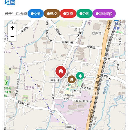
地圖
周邊生活機能
交通
學校
醫療
公園
運動場館
屋齡
+
不拘
5 年以下
−
5-10 年
10-20 年
20-30 年
30-40 年
40 年以上
售價