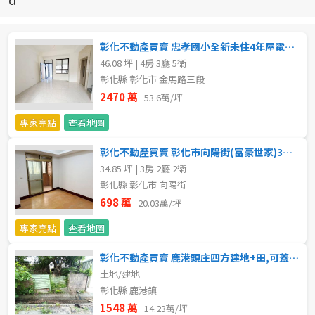
新北市
宜蘭縣
彰化不動產買賣 忠孝國小全新未住4年屋電梯別墅
46.08 坪 | 4房 3廳 5衛
類型(可複選)
桃園市
彰化縣 彰化市 金馬路三段
2470 萬
53.6萬/坪
不拘
公寓
電梯大樓
套房
新竹市
專家亮點
查看地圖
別墅
透天厝
樓中樓
華廈
新竹縣
彰化不動產買賣 彰化市向陽街(富豪世家)3房+平車
34.85 坪 | 3房 2廳 2衛
農舍
辦公
店面
工廠
苗栗縣
彰化縣 彰化市 向陽街
台中市
698 萬
20.03萬/坪
廠辦
倉庫
土地
其他
專家亮點
查看地圖
彰化縣
坪數
彰化不動產買賣 鹿港頭庄四方建地+田,可蓋4戶
南投縣
土地/建地
不拘
20坪以下
彰化縣 鹿港鎮
雲林縣
1548 萬
14.23萬/坪