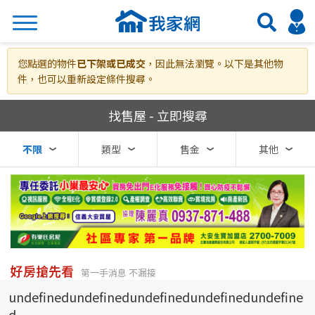
搜尋
您點選的物件
已下架或已成交
，因此無法瀏覽。以下是其他物
件，也可以重新設定條件搜尋。
我家網房屋買賣
找售屋 - 立即搜尋
熱門關鍵字
不限
類型
售金
其他
縣市
區域
不限
不限
台北市
好房搶先看
第一手消息 不漏接
undefinedundefinedundefinedundefinedundefine
基隆市
d