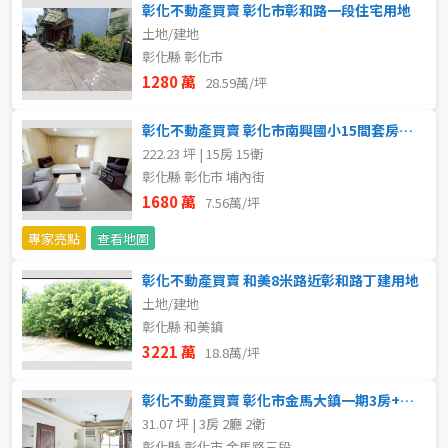
彰化不動產買賣 彰化市彰和路一段住宅用地
5~10樓
11~20樓
土地/建地
彰化縣 彰化市
1280 萬
21樓以上
28.59萬/坪
彰化不動產買賣 彰化市南興國小15間套房出售
~
樓
222.23 坪 | 15房 15衛
彰化縣 彰化市 埔內街
1680 萬
7.56萬/坪
格局
專家亮點
查看地圖
不拘
1房
彰化不動產買賣 和美8米路近彰和路丁建用地
2房
3房
土地/建地
彰化縣 和美鎮
3221 萬
4房
5房以上
18.8萬/坪
彰化不動產買賣 彰化市金馬大鎮一期3房+車位
31.07 坪 | 3房 2廳 2衛
屋齡
彰化縣 彰化市 金馬路三段