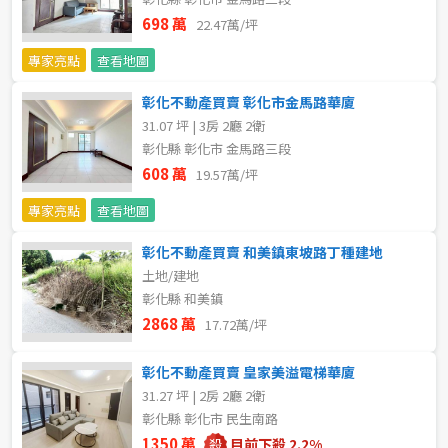
698 萬
22.47萬/坪
不拘
5 年以下
專家亮點
查看地圖
5-10 年
10-20 年
彰化不動產買賣 彰化市金馬路華廈
31.07 坪 | 3房 2廳 2衛
20-30 年
30-40 年
彰化縣 彰化市 金馬路三段
608 萬
19.57萬/坪
40 年以上
專家亮點
查看地圖
彰化不動產買賣 和美鎮東坡路丁種建地
售價
土地/建地
彰化縣 和美鎮
2868 萬
17.72萬/坪
彰化不動產買賣 皇家美溢電梯華廈
31.27 坪 | 2房 2廳 2衛
彰化縣 彰化市 民生南路
1350 萬
目前下殺 2.2%