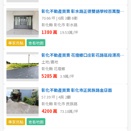
20~30 坪
30~40 坪
嘉義市
彰化不動產買賣 彰水路正德雙語學校百萬整理店住
40~50 坪
50~60 坪
70.66 坪 | 6房 3廳 6衛
嘉義縣
彰化縣 彰化市 彰水路
60~70 坪
70~80 坪
台南市
1380 萬
19.53萬/坪
專家亮點
查看地圖
高雄市
80坪以上
彰化不動產買賣 花壇鄉口庄彰花路區段漂亮美田
澎湖縣
~
坪
土地/農地
彰化縣 花壇鄉
屏東縣
5285 萬
3.9萬/坪
樓層
台東縣
彰化不動產買賣 彰化市正民族路金店面
不拘
地下室
57.39 坪 | 4房 2廳
花蓮縣
彰化縣 彰化市 民族路
1樓
2樓
金門連江
4200 萬
73.18萬/坪
專家亮點
查看地圖
3樓
4樓