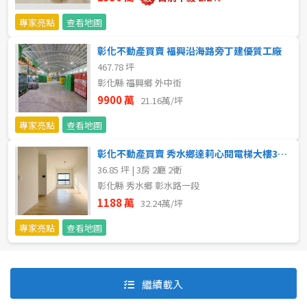
專家亮點
查看地圖
彰化不動產買賣 福興沿海路旁丁建優質工廠
467.78 坪
彰化縣 福興鄉 外中街
9900 萬
21.16萬/坪
專家亮點
查看地圖
彰化不動產買賣 秀水鄉達莉心閱電梯大樓3房+平車
36.85 坪 | 3房 2廳 2衛
彰化縣 秀水鄉 彰水路一段
1188 萬
32.24萬/坪
專家亮點
查看地圖
預設排序
價格從低到高
繼續載入
價格從高到低