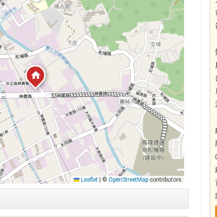
Leaflet
|
©
OpenStreetMap
contributors