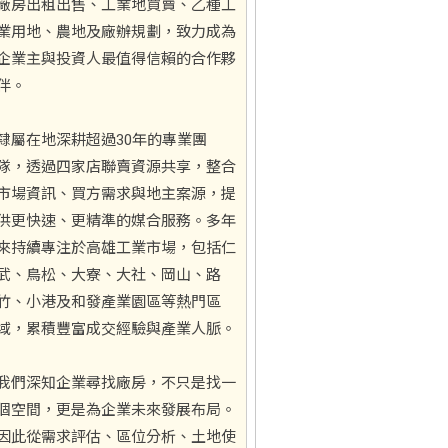
廠房出租出售、工業地買賣、乙種工
業用地、農地及廠辦規劃，致力成為
企業主與投資人最值得信賴的合作夥
伴。
隸屬在地深耕超過30年的專業團
隊，透過四家店聯賣資源共享，整合
市場資訊、買方需求與地主案源，提
供更快速、更精準的媒合服務。多年
來持續專注於高雄工業市場，包括仁
武、鳥松、大寮、大社、岡山、路
竹、小港及和發產業園區等熱門區
域，累積豐富成交經驗與產業人脈。
我們深知企業尋找廠房，不只是找一
個空間，更是為企業未來發展布局。
因此從需求評估、區位分析、土地使