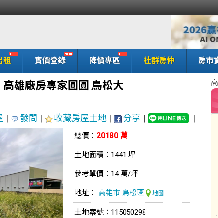
出租
實價登錄
降價專區
社群房仲
房市
高
-
高雄廠房專家圓圓 鳥松大
屋
|
發問
|
收藏房屋土地
|
分享
|
|
20180 萬
總價：
土地面積：1441 坪
參考單價：14 萬/坪
地址：
高雄市
鳥松區
地圖
土地案號：115050298