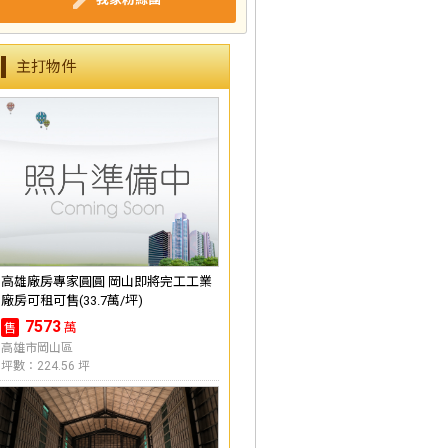
主打物件
高雄廠房專家圓圓 岡山即將完工工業
廠房可租可售(33.7萬/坪)
7573
萬
售
高雄市岡山區
坪數：224.56 坪