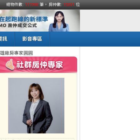
總物件數:
111590
筆， 房仲數:
15331
位
資訊
影音專區
雄廠房專家圓圓