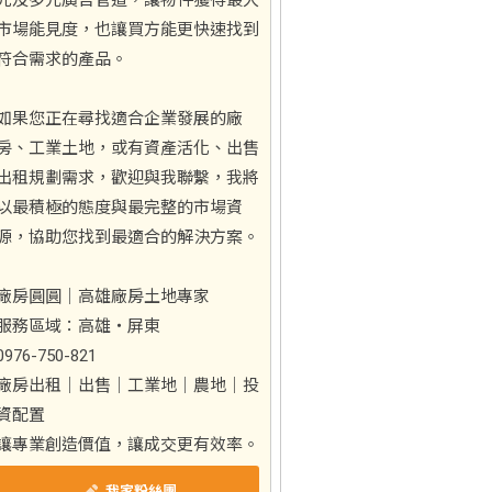
光及多元廣告管道，讓物件獲得最大
市場能見度，也讓買方能更快速找到
符合需求的產品。
如果您正在尋找適合企業發展的廠
房、工業土地，或有資產活化、出售
出租規劃需求，歡迎與我聯繫，我將
以最積極的態度與最完整的市場資
源，協助您找到最適合的解決方案。
廠房圓圓｜高雄廠房土地專家
服務區域：高雄・屏東
0976-750-821
廠房出租｜出售｜工業地｜農地｜投
資配置
讓專業創造價值，讓成交更有效率。
我家粉絲團