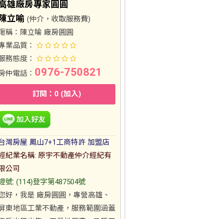
高雄廠房專家圓圓
陳立喻
(仲介，收取服務費)
暱稱：
陳立喻 廠房圓圓
專業品質：
服務態度：
0976-750821
房仲電話：
訂閱：0 (加入)
台灣房屋 鳳山7+1工商特許 加盟店
經紀業名稱: 原宇不動產仲介經紀有
限公司
證號: (114)登字第487504號
您好，我是 廠房圓圓，專營高雄、
屏東地區工業不動產，服務範圍涵蓋