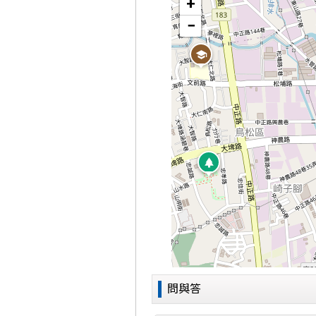
+
−
問與答