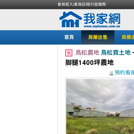
會員登入
|
會員註冊
|
刊登服務
首頁
房屋出售
房屋
鳥松農地
鳥松買土地
脚腿1400坪農地
預約看