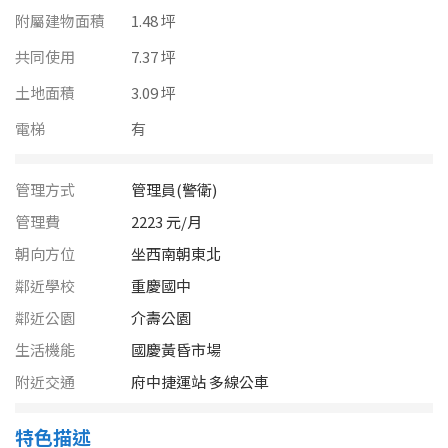
南投縣
附屬建物面積
1.48 坪
不拘
20坪以下
雲林縣
共同使用
7.37 坪
20~30 坪
30~40 坪
土地面積
3.09 坪
嘉義市
電梯
有
40~50 坪
50~60 坪
嘉義縣
60~70 坪
70~80 坪
台南市
管理方式
管理員(警衛)
管理費
2223 元/月
高雄市
80坪以上
朝向方位
坐西南朝東北
澎湖縣
鄰近學校
重慶國中
~
坪
鄰近公園
介壽公園
屏東縣
生活機能
國慶黃昏市場
樓層
台東縣
附近交通
府中捷運站 多線公車
不拘
地下室
花蓮縣
特色描述