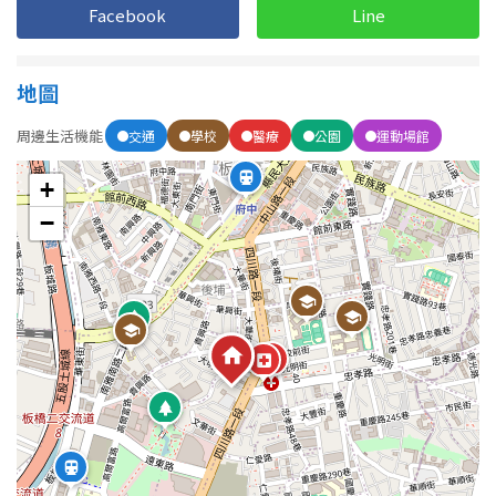
Facebook
Line
地圖
周邊生活機能
交通
學校
醫療
公園
運動場館
+
−