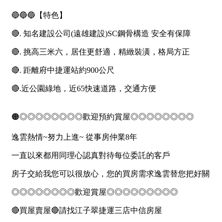
1樓
2樓
金門連江
3樓
4樓
5~10樓
11~20樓
21樓以上
~
樓
格局
不拘
1房
2房
3房
4房
5房以上