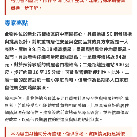
格仍會因屋況、條件不同而有所差異，建議
洽詢承辦營業
員
進一步了解。
專家亮點
此物件位於新北市板橋區府中商圈核心，具備遠雄 SC 鋼骨結構
與挑高設計，對於重視居住安全與空間品質的買方來說是一大
亮點。屋齡 9 年且為 18 樓高樓層，景觀與通風條件均屬優異。
然而，買房者需仔細考量兩個關鍵點：一是單坪價格近 94 萬
元，對於預算敏感的購屋者門檻較高；二是距離捷運站 900 公
尺，步行約需 10 至 15 分鐘，可能影響通勤便利性。此外，二
廳一衛的配置對於一般小家庭尚可，但若作為長期多人口家庭
自住則空間略顯緊湊。
綜合評估，此物件適合預算充足且重視社區安全性與樓層視野的購
屋者。若能接受步行距離並能負擔相關房價，此屋具備良好的居住
價值與潛在保值性。建議簽約前實地確認噪音影響，並評估車位取
得成本，以確保長期居住的舒適度與財務規劃無虞。
本內容由AI輔助分析整理，僅供參考，實際情況仍建議依