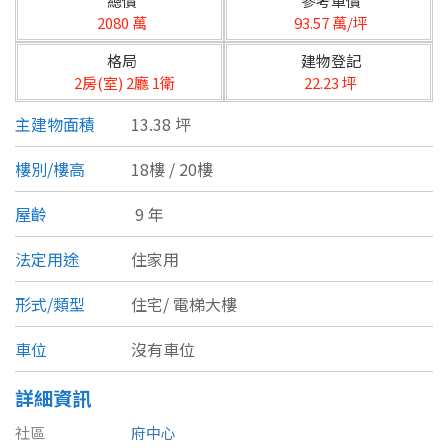
總價
參考單價
台北市
2080 萬
93.57 萬/坪
基隆市
格局
建物登記
2房(室) 2廳 1衛
22.23 坪
新北市
主建物面積
13.38 坪
宜蘭縣
樓別/樓高
18樓 / 20樓
類型(可複選)
桃園市
屋齡
9 年
不拘
公寓
電梯大樓
套房
新竹市
法定用途
住家用
別墅
透天厝
樓中樓
華廈
新竹縣
形式/類型
住宅/
電梯大樓
農舍
辦公
店面
工廠
苗栗縣
車位
沒有車位
台中市
廠辦
倉庫
土地
其他
詳細資訊
彰化縣
社區
府中心
坪數