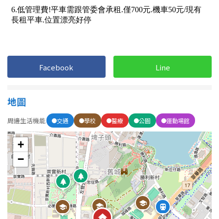
1樓
2樓
金門連江
3樓
4樓
5~10樓
11~20樓
Facebook
Line
21樓以上
地圖
~
樓
周邊生活機能
交通
學校
醫療
公園
運動場館
格局
+
−
不拘
1房
2房
3房
4房
5房以上