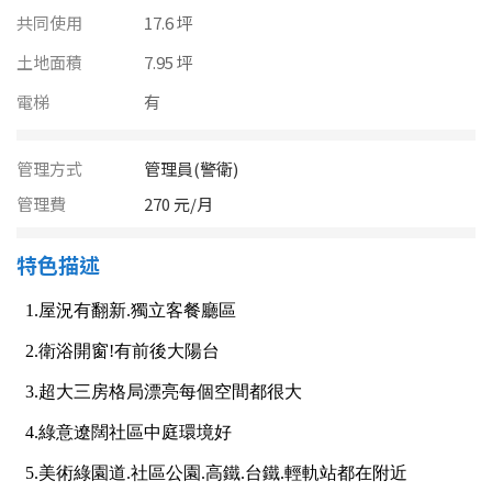
南投縣
共同使用
17.6 坪
不拘
20坪以下
雲林縣
土地面積
7.95 坪
20~30 坪
30~40 坪
電梯
有
嘉義市
40~50 坪
50~60 坪
嘉義縣
管理方式
管理員(警衛)
60~70 坪
70~80 坪
台南市
管理費
270 元/月
高雄市
80坪以上
特色描述
澎湖縣
~
坪
屏東縣
樓層
台東縣
不拘
地下室
花蓮縣