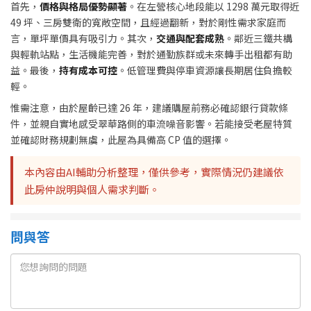
首先，
價格與格局優勢顯著
。在左營核心地段能以 1298 萬元取得近
49 坪、三房雙衛的寬敞空間，且經過翻新，對於剛性需求家庭而
言，單坪單價具有吸引力。其次，
交通與配套成熟
。鄰近三鐵共構
與輕軌站點，生活機能完善，對於通勤族群或未來轉手出租都有助
益。最後，
持有成本可控
。低管理費與停車資源讓長期居住負擔較
輕。
惟需注意，由於屋齡已達 26 年，建議購屋前務必確認銀行貸款條
件，並親自實地感受翠華路側的車流噪音影響。若能接受老屋特質
並確認財務規劃無虞，此屋為具備高 CP 值的選擇。
本內容由AI輔助分析整理，僅供參考，實際情況仍建議依
此房仲說明與個人需求判斷。
問與答