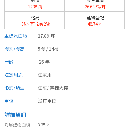
總價
參考單價
台北市
1298 萬
26.63 萬/坪
基隆市
格局
建物登記
3房(室) 2廳 2衛
48.74 坪
新北市
主建物面積
27.89 坪
宜蘭縣
樓別/樓高
5樓 / 14樓
類型(可複選)
桃園市
屋齡
26 年
不拘
公寓
電梯大樓
套房
新竹市
法定用途
住家用
別墅
透天厝
樓中樓
華廈
新竹縣
形式/類型
住宅/
電梯大樓
農舍
辦公
店面
工廠
苗栗縣
車位
沒有車位
台中市
廠辦
倉庫
土地
其他
詳細資訊
彰化縣
附屬建物面積
3.25 坪
坪數