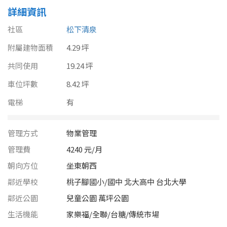
南投縣
詳細資訊
不拘
20坪以下
雲林縣
社區
松下清泉
20~30 坪
30~40 坪
附屬建物面積
嘉義市
4.29 坪
共同使用
40~50 坪
19.24 坪
50~60 坪
嘉義縣
車位坪數
8.42 坪
60~70 坪
70~80 坪
台南市
電梯
有
高雄市
80坪以上
管理方式
物業管理
澎湖縣
~
坪
管理費
4240 元/月
屏東縣
朝向方位
坐東朝西
鄰近學校
桃子腳國小/國中 北大高中 台北大學
樓層
台東縣
鄰近公園
兒童公園 萬坪公園
不拘
地下室
花蓮縣
生活機能
家樂福/全聯/台糖/傳統市場