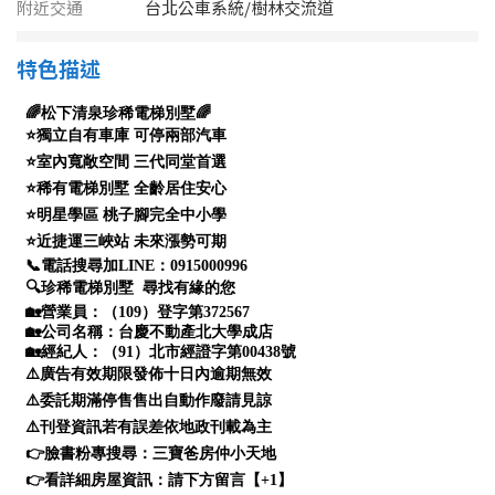
1樓
2樓
金門連江
附近交通
台北公車系統/樹林交流道
3樓
4樓
特色描述
5~10樓
11~20樓
21樓以上
~
樓
格局
不拘
1房
2房
3房
4房
5房以上