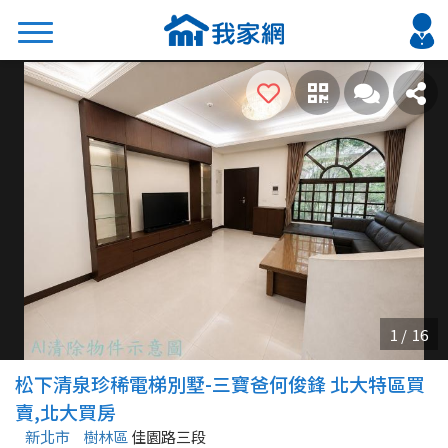
搜尋
熱門關鍵字
2026 台北降價好屋限量釋出
2026 新北降價好屋限量釋出
2026 台中降價好屋限量釋出
2026 台南降價好屋限量釋出
2026 高雄降價好屋限量釋出
縣市
區域
松下清泉珍稀電梯別墅-三寶爸何俊鋒 北大特區買
不限
不限
賣,北大買房
新北市
樹林區
佳園路三段