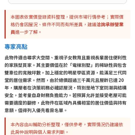
本圖表依實價登錄資料整理，提供市場行情參考；實際價
格仍會因屋況、條件不同而有所差異，建議
洽詢承辦營業
員
進一步了解。
專家亮點
此物件適合尋求大空間、重視子女教育且重視長輩居住便利性
的家族型買家。其主要價值在於「電梯別墅」的稀缺性與包含
雙車位的寬敞坪數，加上穩定的明星學區資源，能滿足三代同
堂的居住需求。然而，由於總價超過三千萬元且屋齡已達 20
年，購屋者在決策前務必確認屋況，特別是地下室防潮與結構
安全，並考量自身財務負擔能力。若預算允許並接受老屋可能
需要適度的翻修，此物件在區域內具備相當的居住價值與持有
意願，值得列入優先看房名單。
本內容由AI輔助分析整理，僅供參考，實際情況仍建議依
此房仲說明與個人需求判斷。