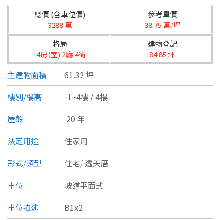
台北市
總價 (含車位價)
參考單價
基隆市
3288 萬
38.75 萬/坪
格局
建物登記
新北市
4房(室) 2廳 4衛
84.85 坪
宜蘭縣
主建物面積
61.32 坪
類型(可複選)
桃園市
樓別/樓高
-1~4樓 / 4樓
不拘
公寓
電梯大樓
套房
新竹市
屋齡
20 年
別墅
透天厝
樓中樓
華廈
新竹縣
法定用途
住家用
農舍
辦公
店面
工廠
苗栗縣
形式/類型
住宅/
透天厝
台中市
廠辦
倉庫
土地
其他
車位
坡道平面式
彰化縣
車位描述
B1x2
坪數