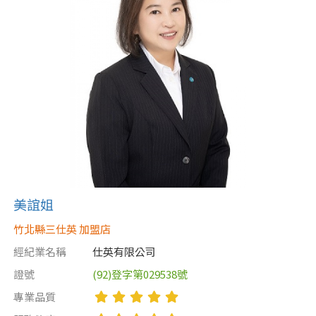
美誼姐
竹北縣三仕英 加盟店
經紀業名稱
仕英有限公司
證號
(92)登字第029538號
專業品質