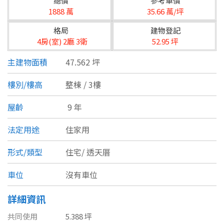
總價
參考單價
台北市
1888 萬
35.66 萬/坪
基隆市
格局
建物登記
4房(室) 2廳 3衛
52.95 坪
新北市
主建物面積
47.562 坪
宜蘭縣
樓別/樓高
整棟 / 3樓
類型(可複選)
桃園市
屋齡
9 年
不拘
公寓
電梯大樓
套房
新竹市
法定用途
住家用
別墅
透天厝
樓中樓
華廈
新竹縣
形式/類型
住宅/
透天厝
農舍
辦公
店面
工廠
苗栗縣
車位
沒有車位
台中市
廠辦
倉庫
土地
其他
詳細資訊
彰化縣
共同使用
5.388 坪
坪數