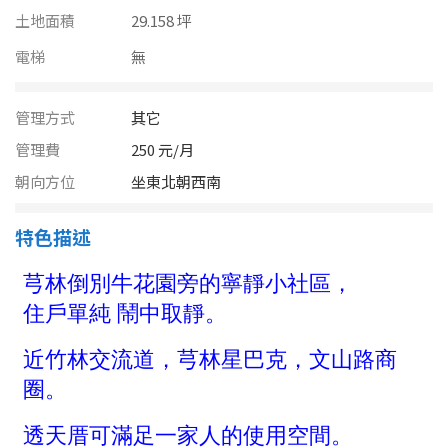
南投縣
土地面積
29.158 坪
不拘
20坪以下
雲林縣
電梯
無
20~30 坪
30~40 坪
嘉義市
管理方式
其它
40~50 坪
50~60 坪
嘉義縣
管理費
250 元/月
60~70 坪
70~80 坪
朝向方位
坐東北朝西南
台南市
高雄市
80坪以上
特色描述
澎湖縣
~
坪
屏東縣
樓層
台東縣
不拘
地下室
花蓮縣