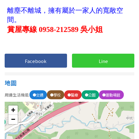
1樓
2樓
金門連江
3樓
4樓
5~10樓
11~20樓
21樓以上
Facebook
Line
~
樓
地圖
格局
周邊生活機能
交通
學校
醫療
公園
運動場館
不拘
1房
+
2房
3房
−
4房
5房以上