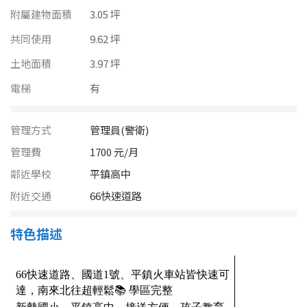
南投縣
附屬建物面積
3.05 坪
不拘
20坪以下
雲林縣
共同使用
9.62 坪
20~30 坪
30~40 坪
土地面積
3.97 坪
嘉義市
電梯
有
40~50 坪
50~60 坪
嘉義縣
60~70 坪
70~80 坪
台南市
管理方式
管理員(警衛)
管理費
1700 元/月
高雄市
80坪以上
鄰近學校
平鎮高中
澎湖縣
附近交通
66快速道路
~
坪
屏東縣
特色描述
樓層
台東縣
不拘
地下室
花蓮縣