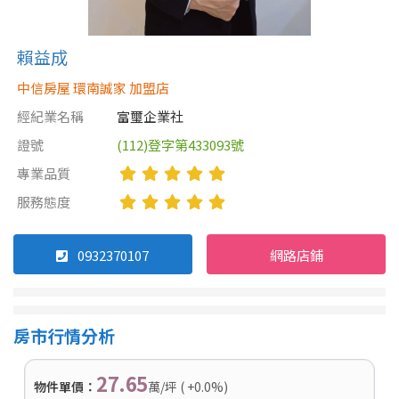
賴益成
中信房屋 環南誠家 加盟店
經紀業名稱
富璽企業社
證號
(112)登字第433093號
專業品質
服務態度
0932370107
網路店鋪
房市行情分析
27.65
物件單價：
萬/坪 ( +0.0%)