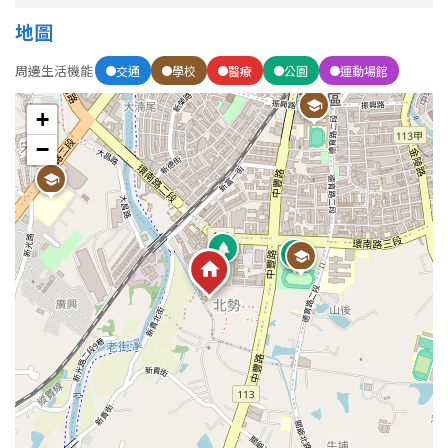
地圖
屋齡
周邊生活機能
交通
學校
醫療
公園
運動場館
不拘
5 年以下
+
−
5-10 年
10-20 年
20-30 年
30-40 年
40 年以上
售價