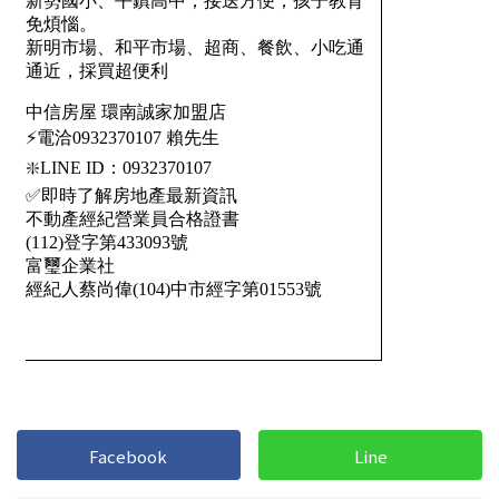
1樓
2樓
金門連江
3樓
4樓
5~10樓
11~20樓
21樓以上
~
樓
格局
不拘
1房
2房
3房
Facebook
Line
4房
5房以上