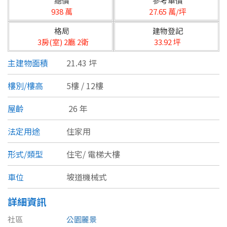
總價
參考單價
台北市
938 萬
27.65 萬/坪
基隆市
格局
建物登記
3房(室) 2廳 2衛
33.92 坪
新北市
主建物面積
21.43 坪
宜蘭縣
樓別/樓高
5樓 / 12樓
類型(可複選)
桃園市
屋齡
26 年
不拘
公寓
電梯大樓
套房
新竹市
法定用途
住家用
別墅
透天厝
樓中樓
華廈
新竹縣
形式/類型
住宅/
電梯大樓
農舍
辦公
店面
工廠
苗栗縣
車位
坡道機械式
台中市
廠辦
倉庫
土地
其他
詳細資訊
彰化縣
社區
公園麗景
坪數