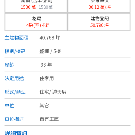
總價 (含車位價)
參考單價
台北市
1530 萬
1580萬
30.12 萬/坪
基隆市
格局
建物登記
4房(室) 4衛
50.796 坪
新北市
主建物面積
40.768 坪
宜蘭縣
樓別/樓高
整棟 / 5樓
類型(可複選)
桃園市
屋齡
33 年
不拘
公寓
電梯大樓
套房
新竹市
法定用途
住家用
別墅
透天厝
樓中樓
華廈
新竹縣
形式/類型
住宅/
透天厝
農舍
辦公
店面
工廠
苗栗縣
車位
其它
台中市
廠辦
倉庫
土地
其他
車位描述
自有車庫
彰化縣
坪數
詳細資訊