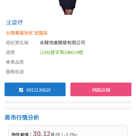
沈姿妤
台南鳳凰怡安 加盟店
經紀業名稱
永駿地產開發有限公司
證號
(108)登字第348014號
專業品質
服務態度
0912126620
網路店鋪
房市行情分析
30.12
物件單價：
萬/坪 ( -3.2%)