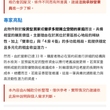
格仍會因屋況、條件不同而有所差異，建議
洽詢承辦營業
員
進一步了解。
專家亮點
此物件對於
投資型買家
或
需求多間獨立空間的家庭
而言，具備
相當的購買價值。主要理由在於其位於東區核心地段的稀缺
性，加上「雙車位」與「4 房 4 衛」的多功能格局，能提供穩定
且多元化的租金收益潛力。
然而，由於屋齡已達 33 年，購屋者務必在簽約前進行詳細的結構與
防水檢測，並預留充足的整修資金以應付老舊設施更新。若買家重
視新成屋的貸款優勢與低維護成本，則需謹慎評估老屋的長期持有
成本。總體而言，若能妥善管理維護，這是一筆具備抗通膨能力與
高流動性潛力的資產。
本內容由AI輔助分析整理，僅供參考，實際情況仍建議依
此房仲說明與個人需求判斷。