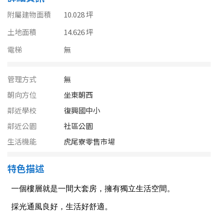
南投縣
不拘
20坪以下
附屬建物面積
10.028 坪
雲林縣
土地面積
14.626 坪
20~30 坪
30~40 坪
嘉義市
電梯
無
40~50 坪
50~60 坪
嘉義縣
管理方式
無
60~70 坪
70~80 坪
台南市
朝向方位
坐東朝西
鄰近學校
復興國中小
高雄市
80坪以上
鄰近公園
社區公園
澎湖縣
~
坪
生活機能
虎尾寮零售市場
屏東縣
特色描述
樓層
台東縣
不拘
地下室
花蓮縣