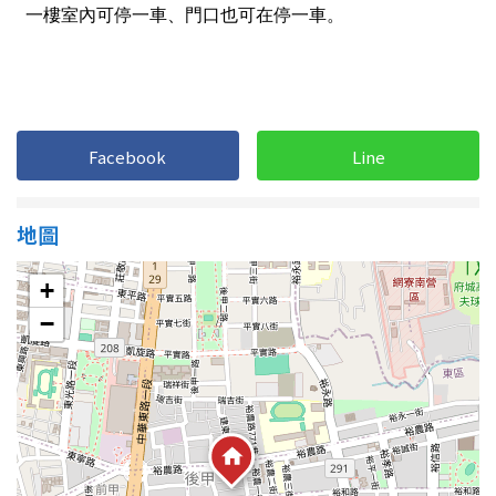
1樓
2樓
金門連江
3樓
4樓
5~10樓
11~20樓
Facebook
Line
21樓以上
地圖
~
樓
+
格局
−
不拘
1房
2房
3房
4房
5房以上