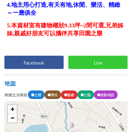
1樓
2樓
金門連江
3樓
4樓
5~10樓
11~20樓
21樓以上
~
樓
Facebook
Line
地圖
格局
周邊生活機能
交通
學校
醫療
公園
運動場館
不拘
1房
+
2房
3房
−
4房
5房以上