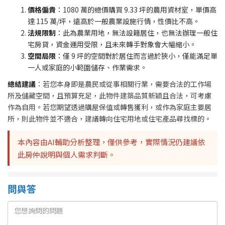
價格偏貴
：1080 萬的總價購買 9.33 坪的農用資材室，單價高
達 115 萬/坪，遠高於一般農業設施行情，性價比不高。
法規限制
：此為農業用地，無法設籍居住，也無法辦理一般住
宅房貸，資金運用受限，且未來轉手對象會大幅縮小。
空間局限
：僅 9 坪的空間對於居住而言過於狹小，僅能滿足單
一人或家庭的小範圍儲存、作業需求。
總結建議
：若您本身即是農民或從事相關行業，需要合法的工作場
所及儲藏空間，且預算充足，此物件建築品質新穎且合法，可考慮
作為自用。若您期望透過購屋保值或轉售獲利，或作為家庭主要居
所，則此物件並不適合，建議轉向住宅用地或住宅產品尋找標的。
本內容由AI輔助分析整理，僅供參考，實際情況仍建議依
此房仲說明與個人需求判斷。
問與答