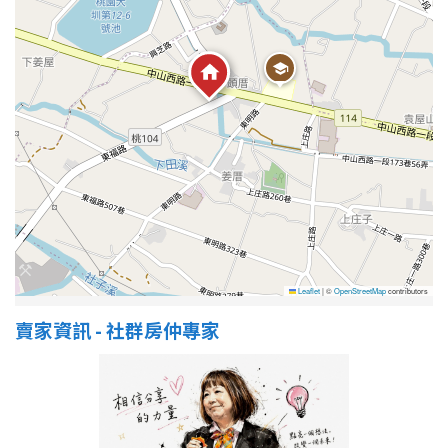
屋齡
不拘
5 年以下
5-10 年
10-20 年
20-30 年
30-40 年
40 年以上
Leaflet
|
©
OpenStreetMap
contributors
賣家資訊 - 社群房仲專家
售價