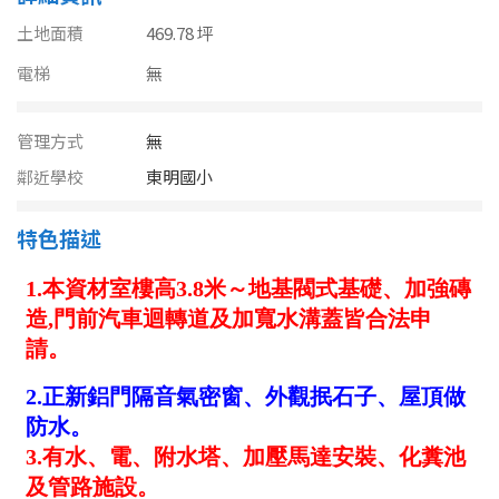
南投縣
不拘
20坪以下
土地面積
469.78 坪
雲林縣
電梯
無
20~30 坪
30~40 坪
嘉義市
管理方式
無
40~50 坪
50~60 坪
嘉義縣
鄰近學校
東明國小
60~70 坪
70~80 坪
台南市
特色描述
高雄市
80坪以上
澎湖縣
~
坪
屏東縣
樓層
台東縣
不拘
地下室
花蓮縣