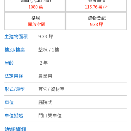
總價 (含車位價)
參考單價
台北市
1080 萬
115.76 萬/坪
基隆市
格局
建物登記
開放空間
9.33 坪
新北市
主建物面積
9.33 坪
宜蘭縣
樓別/樓高
整棟 / 1樓
類型(可複選)
桃園市
屋齡
2 年
不拘
公寓
電梯大樓
套房
新竹市
法定用途
農業用
別墅
透天厝
樓中樓
華廈
新竹縣
形式/類型
其它/
資材室
農舍
辦公
店面
工廠
苗栗縣
車位
庭院式
台中市
廠辦
倉庫
土地
其他
車位描述
門口雙車位
彰化縣
坪數
詳細資訊