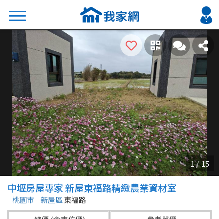
搜尋
熱門關鍵字
2026 台北降價好屋限量釋出
2026 新北降價好屋限量釋出
2026 台中降價好屋限量釋出
2026 台南降價好屋限量釋出
2026 高雄降價好屋限量釋出
縣市
區域
中壢房屋專家 新屋東福路精緻農業資材室
不限
不限
桃園市
新屋區
東福路