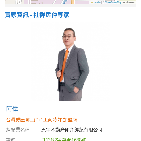
Leaflet
|
©
OpenStreetMap
contributors
賣家資訊 - 社群房仲專家
屋齡
不拘
5 年以下
5-10 年
10-20 年
20-30 年
30-40 年
40 年以上
售價
阿偉
台灣房屋 鳳山7+1工商特許 加盟店
經紀業名稱
原宇不動產仲介經紀有限公司
證號
(113)登字第461688號