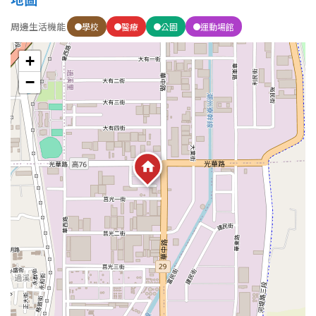
1樓
2樓
金門連江
周邊生活機能
學校
醫療
公園
運動場館
3樓
4樓
+
5~10樓
11~20樓
−
21樓以上
~
樓
格局
不拘
1房
2房
3房
4房
5房以上