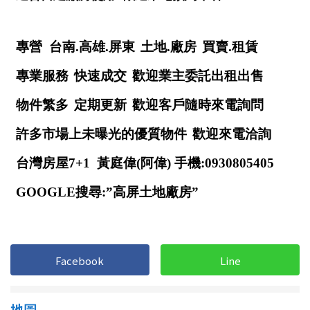
南投縣
不拘
20坪以下
雲林縣
20~30 坪
30~40 坪
嘉義市
40~50 坪
50~60 坪
嘉義縣
60~70 坪
70~80 坪
台南市
高雄市
80坪以上
澎湖縣
~
坪
屏東縣
樓層
台東縣
Facebook
Line
不拘
地下室
花蓮縣
地圖