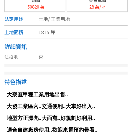
總價
參考單價
台北市
50820 萬
28 萬/坪
基隆市
法定用途
土地/
工業用地
新北市
土地面積
1815 坪
宜蘭縣
詳細資訊
類型(可複選)
桃園市
法拍地
否
不拘
公寓
電梯大樓
套房
新竹市
別墅
透天厝
樓中樓
華廈
新竹縣
特色描述
農舍
辦公
店面
工廠
苗栗縣
台中市
廠辦
倉庫
土地
其他
彰化縣
坪數