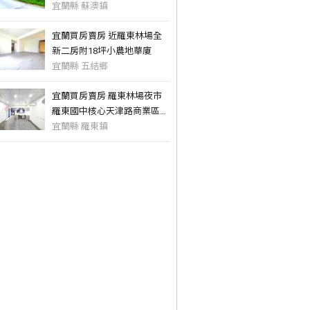
宜蘭縣 蘇澳鎮
宜蘭買房賣房 近羅東林場全
新二房附18坪小農地華廈
宜蘭縣 五結鄉
宜蘭買房賣房 羅東林場夜市
羅東國中核心天津路商業區店
面
宜蘭縣 羅東鎮