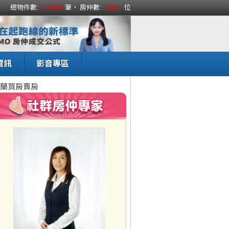
總物件數:
111800
筆， 房仲數:
15331
位
資訊
影音專區
蘭買房賣房