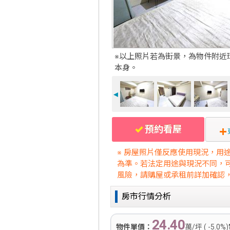
※以上照片若為街景，為物件附近
本身。
◄
預約看屋
※ 房屋照片僅反應使用現況，用
為準。若法定用途與現況不同，
風險，請購屋或承租前詳加確認
房市行情分析
24.40
物件單價：
萬/坪 ( -5.0%)