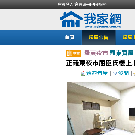
會員登入
|
會員註冊
|
刊登服務
首頁
房屋出售
房屋
羅東夜市
羅東買屋
正羅東夜市屈臣氏樓上
預約看屋
|
發問
|