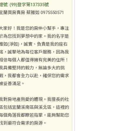
證號: (99)登字第137335號
宜蘭買房賣房 蔡雅如 0975550571
大家好！我是您的房仲小幫手，專注
於為您找到夢想中的家。我的名字是
雅如(淨如)，誠實、負責是我的座右
銘，誠摯地為每位客戶服務，因為我
相信每個人都值得擁有完美的住所！
我具備堅持的毅力，無論多大的挑
戰，我都會全力以赴，確保您的需求
被妥善滿足。
我對房地產熱愛的體現。我擅長的社
區包括宜蘭溪南區與溪北區，這裡的
每個角落我都瞭若指掌，能夠幫助您
找到最符合需求的房源。