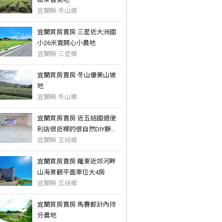
宜蘭縣 冬山鄉
宜蘭買房賣房 三星近大洲國
小26米寬開心小農地
宜蘭縣 三星鄉
宜蘭買房賣房 冬山優美山坡
地
宜蘭縣 冬山鄉
宜蘭買房賣房 近五結國道便
利店很近裸的很自然DIY靜巷
透天
宜蘭縣 五結鄉
宜蘭買房賣房 羅東近郊河畔
山海景觀平面車位大4房
宜蘭縣 五結鄉
宜蘭買房賣房 馬賽都計內持
分農地