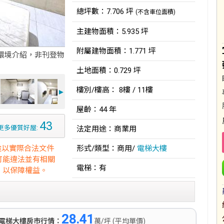
總坪數：7.706 坪
(不含車位面積)
主建物面積：5.935 坪
附屬建物面積：1.771 坪
環境介紹，非刊登物
土地面積：0.729 坪
樓別/樓高： 8樓 / 11樓
►
屋齡：44 年
43
更多優質好屋:
法定用途：商業用
途以實際合法文件
形式/類型：商用/
電梯大樓
可能違法並有相關
電梯：有
，以保障權益。
28.41
電梯大樓房市行情：
萬/坪 (平均單價)