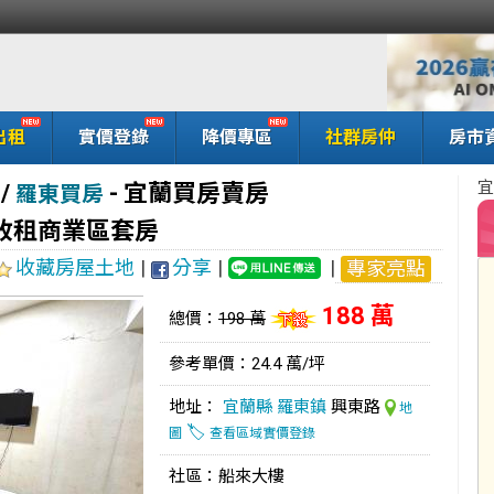
出租
實價登錄
降價專區
社群房仲
房市
宜
/
-
宜蘭買房賣房
羅東買房
收租商業區套房
收藏房屋土地
|
分享
|
|
專家亮點
188 萬
總價：
198 萬
參考單價：24.4 萬/坪
地址：
宜蘭縣
羅東鎮
興東路
地
🏷️
圖
查看區域實價登錄
社區：船來大樓