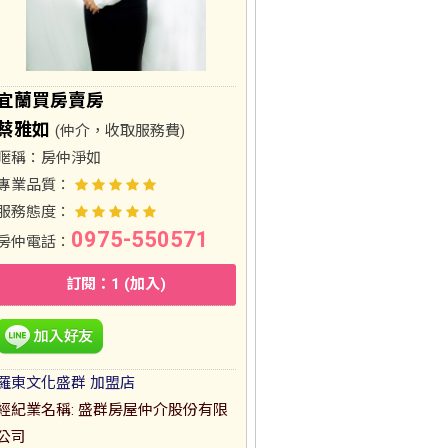
宜蘭買房賣房
蔡雅如
(仲介，收取服務費)
暱稱：
房仲淨如
專業品質：
服務態度：
0975-550571
房仲電話：
訂閱：1 (加入)
羅東文化盛群 加盟店
經紀業名稱: 盛群房屋仲介股份有限
公司