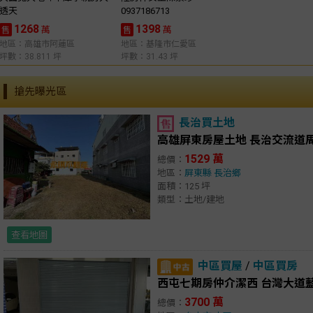
透天
0937186713
1268
1398
萬
萬
售
售
地區：高雄市阿蓮區
地區：基隆市仁愛區
坪數：38.811 坪
坪數：31.43 坪
搶先曝光區
長治買土地
高雄屏東房屋土地 長治交流道
1529 萬
總價：
地區：
屏東縣
長治鄉
面積：125 坪
類型：土地/建地
查看地圖
中區買屋
/
中區買房
西屯七期房仲介潔西 台灣大道
3700 萬
總價：