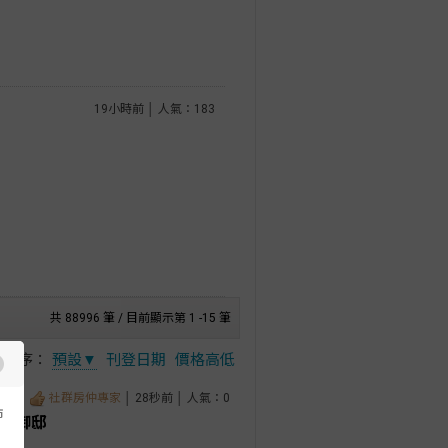
19小時前 │ 人氣：183
共 88996 筆 / 目前顯示第 1 -15 筆
排序：
預設▼
刊登日期
價格高低
社群房仲專家
│ 28秒前 │ 人氣：0
市
奢華御邸