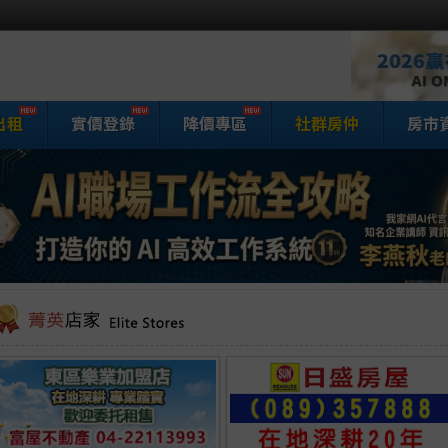
出租
實價登錄
降價專區
社群房仲
房市
家網房屋買賣