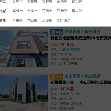
1380 萬
總價：
中部
台中市
彰化縣
雲林縣
苗栗縣
南投縣
地區：
基隆市
仁愛區
坪數：28.36 坪
南部
高雄市
台南市
嘉義市
嘉義縣
屏東縣
格局：3房(室) 2廳 2衛
類型：住宅/公寓
東部
台東縣
花蓮縣
澎湖縣
金門連江
新營買屋
/
新營買房
新營五福全新質感透天A8 台南買
1440 萬
總價：
地區：
台南市
新營區
坪數：56.37 坪
格局：3房(室) 2廳 4衛
類型：住宅/透天厝
冬山買屋
/
冬山買房
宜蘭購屋小巢 ｜ 冬山河親水公園
3480 萬
總價：
地區：
宜蘭縣
冬山鄉
坪數：86.94 坪
格局：5房(室) 2廳 6衛
類型：住宅/農舍