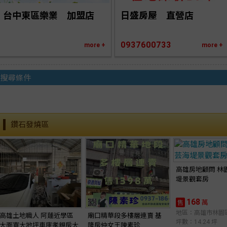
台中東區樂業　加盟店
日盛房屋　直營店
0937600733
more +
more +
搜尋條件
鑽石發燒區
高雄房地顧問 林
堤景觀套房
168
萬
售
地區：高雄市林園
高雄土地職人 阿蓮近學區
廟口精華段多樓層連賣 基
坪數：14.24 坪
大面寬大地坪車庫孝親房大
隆房仲女王陳素珍