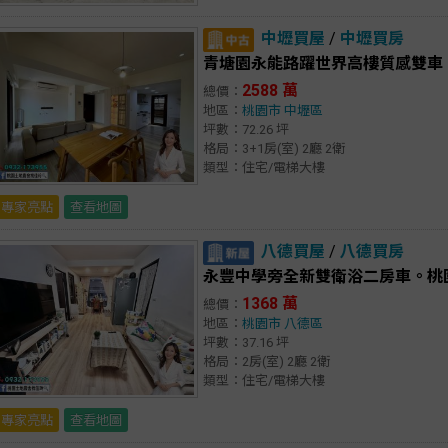
中壢買屋
/
中壢買房
青塘園永能路躍世界高樓質感雙車
2588 萬
總價：
地區：
桃園市
中壢區
坪數：72.26 坪
格局：3+1房(室) 2廳 2衛
類型：住宅/電梯大樓
專家亮點
查看地圖
八德買屋
/
八德買房
永豐中學旁全新雙衛浴二房車。桃
1368 萬
總價：
地區：
桃園市
八德區
坪數：37.16 坪
格局：2房(室) 2廳 2衛
類型：住宅/電梯大樓
專家亮點
查看地圖