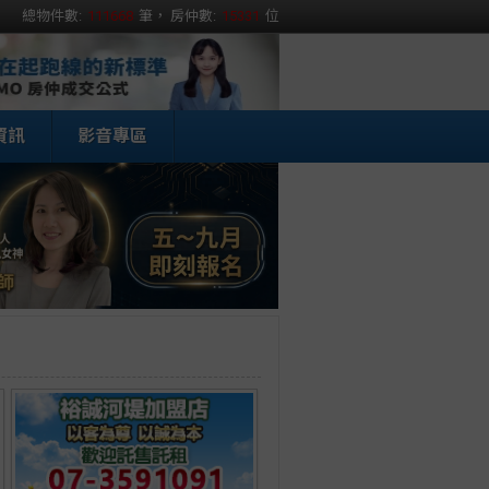
總物件數:
111668
筆， 房仲數:
15331
位
資訊
影音專區