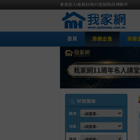
會員登入
|
會員註冊
|
刊登服務
|
目標縣市
首頁
房屋出售
房屋
我
好屋搜尋
縣市：
地區：
路段：