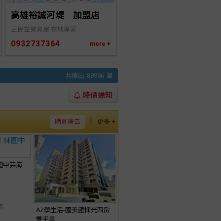
高雄裕誠河堤　加盟店
三民左營買屋 在地專家
0932737364
more +
共搜出
88996
筆
降價通知
|
購買廣告
更多 +
園中芸海
區
AZ學生活-國美館採光四房
雙平車