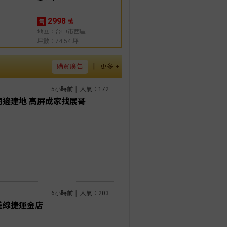
2998
萬
售
地區：台中市西區
坪數：74.54 坪
|
購買廣告
更多 +
5小時前 │ 人氣：172
周邊建地 高屏成家找展哥
6小時前 │ 人氣：203
藍線捷運金店