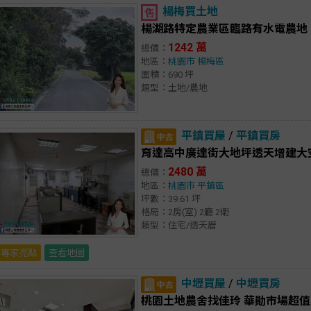
楊梅買土地
楊湖路特定農業區臨路有水電農地
1242 萬
總價：
地區：
桃園市
楊梅區
面積：690 坪
類型：土地/農地
平鎮買屋
/
平鎮買房
育達高中廣達街大地坪透天增建大
2480 萬
總價：
地區：
桃園市
平鎮區
坪數：39.61 坪
格局：2房(室) 2廳 2衛
類型：住宅/透天厝
專家亮點
查看地圖
中壢買屋
/
中壢買房
桃園土地農舍找佳玲 華勛市場超值