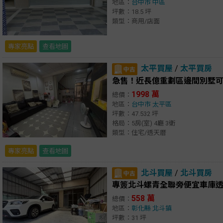
地區：
台中市
中區
坪數：18.5 坪
類型：商用/店面
專家亮點
查看地圖
太平買屋
/
太平買房
急售！近長億重劃區邊間別墅
1998 萬
總價：
地區：
台中市
太平區
坪數：47.532 坪
格局：5房(室) 4廳 3衛
類型：住宅/透天厝
專家亮點
查看地圖
北斗買屋
/
北斗買房
專簽北斗螺青全聯旁便宜車庫
558 萬
總價：
地區：
彰化縣
北斗鎮
坪數：31 坪