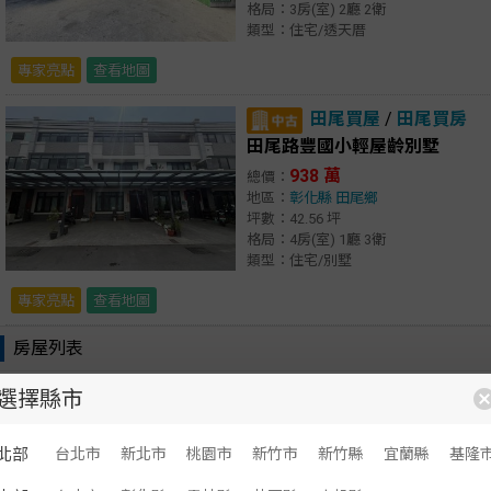
格局：3房(室) 2廳 2衛
類型：住宅/透天厝
專家亮點
查看地圖
田尾買屋
/
田尾買房
田尾路豐國小輕屋齡別墅
938 萬
總價：
地區：
彰化縣
田尾鄉
坪數：42.56 坪
格局：4房(室) 1廳 3衛
類型：住宅/別墅
專家亮點
查看地圖
房屋列表
顯示：
文字
圖文
選擇縣市
仁愛買屋
/
仁愛買房
北部
台北市
新北市
桃園市
新竹市
新竹縣
宜蘭縣
基隆
基隆房仲達人 劉銘傳路一樓三房