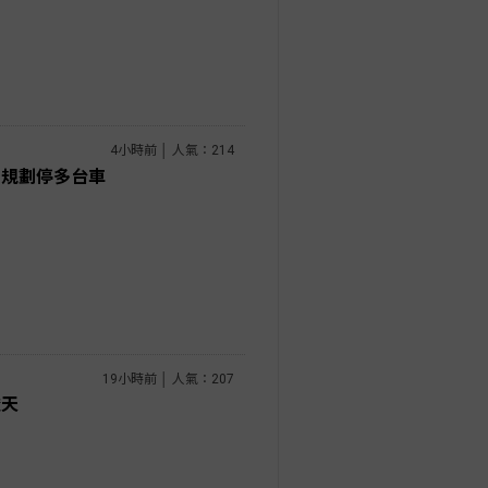
4小時前 │ 人氣：214
可規劃停多台車
19小時前 │ 人氣：207
透天