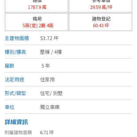
總價
參考單價
台北市
1787.9 萬
29.59 萬/坪
基隆市
格局
建物登記
5房(室) 2廳 4衛
60.43 坪
新北市
主建物面積
53.72 坪
宜蘭縣
樓別/樓高
整棟 / 4樓
類型(可複選)
桃園市
屋齡
5 年
不拘
公寓
電梯大樓
套房
新竹市
法定用途
住家用
別墅
透天厝
樓中樓
華廈
新竹縣
形式/類型
住宅/
別墅
農舍
辦公
店面
工廠
苗栗縣
車位
獨立車庫
台中市
廠辦
倉庫
土地
其他
詳細資訊
彰化縣
附屬建物面積
6.71 坪
坪數