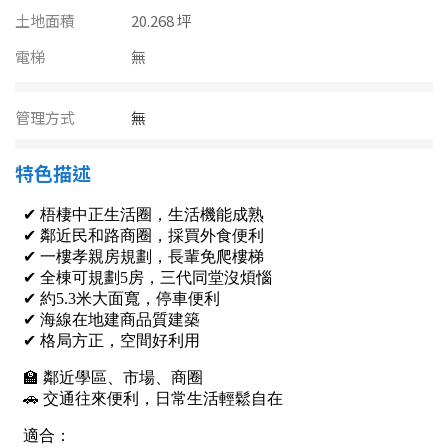
南投縣
土地面積
20.268 坪
不拘
20坪以下
雲林縣
電梯
無
20~30 坪
30~40 坪
嘉義市
管理方式
無
40~50 坪
50~60 坪
嘉義縣
特色描述
60~70 坪
70~80 坪
台南市
高雄市
80坪以上
澎湖縣
~
坪
屏東縣
樓層
台東縣
不拘
地下室
花蓮縣