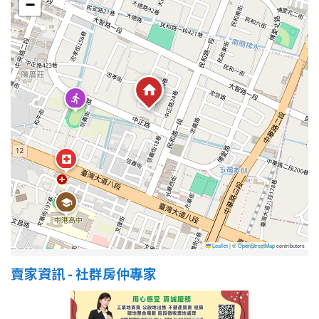
−
屋齡
不拘
5 年以下
5-10 年
10-20 年
20-30 年
30-40 年
40 年以上
售價
Leaflet
|
©
OpenStreetMap
contributors
賣家資訊 - 社群房仲專家