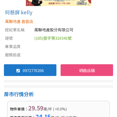
何慈屏 kelly
萬聯地產 直營店
經紀業名稱
萬聯地產股分有限公司
證號
(105)登字第310341號
專業品質
服務態度
0972770206
網路店鋪
房市行情分析
29.59
物件單價：
萬/坪 ( +0.0%)
24.15