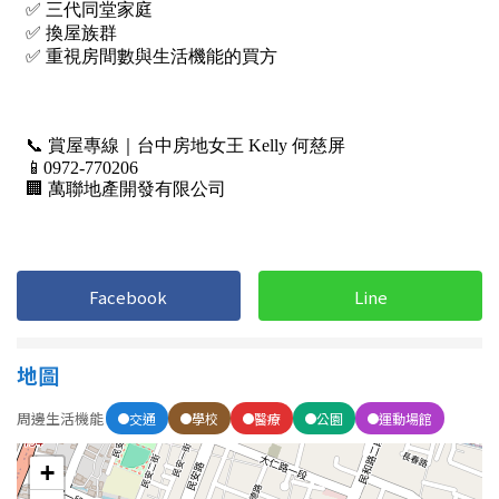
1樓
2樓
金門連江
3樓
4樓
5~10樓
11~20樓
21樓以上
~
樓
Facebook
Line
格局
不拘
1房
地圖
周邊生活機能
2房
3房
交通
學校
醫療
公園
運動場館
+
4房
5房以上