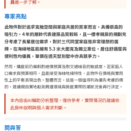
員
進一步了解。
專家亮點
此物件對於追求寬敞空間與家庭共居的買家而言，具備很高的
吸引力。4 年的屋齡代表建築品質較新，且一樓孝親房的規劃充
分考慮了長輩居住需求，對於三代同堂家庭是非常理想的選
擇。在海線地區能擁有 5.3 米大面寬及獨立車位，居住舒適度與
便利性均優異，單價在透天型別墅中亦具競爭力。
然而，購屋前仍需斟酌總價預算及對交通噪音的敏感度。若家庭人
口需求與預算相符，且能接受海線地緣特性，此物件在價格與實用
性上的平衡表現出色。整體而言，這是一個值得列為優先考慮的標
的，建議親自實地勘測周邊環境與房屋實際防潮狀況後再行決定。
本內容由AI輔助分析整理，僅供參考，實際情況仍建議依
此房仲說明與個人需求判斷。
問與答