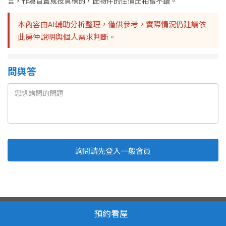
言，作為首置或投資標的，此物件的性價比相當不錯。
本內容由AI輔助分析整理，僅供參考，實際情況仍建議依
此房仲說明與個人需求判斷。
問與答
詢問請先登入一般會員
Line
Fb
複製連結
取消
送出
我家網 版權所有 轉載必究
服務條款
隱私權政策
預約看屋