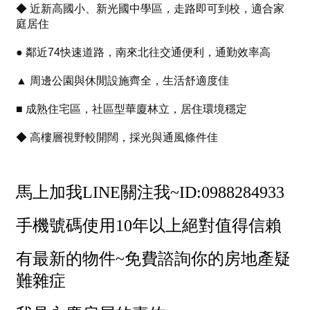
1樓
2樓
金門連江
3樓
4樓
5~10樓
11~20樓
21樓以上
~
樓
格局
不拘
1房
2房
3房
4房
5房以上