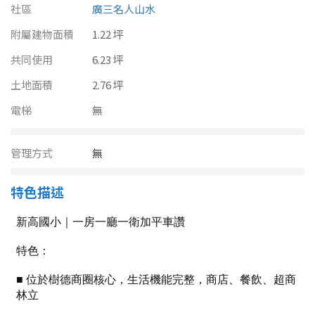
南投縣
社區
廣三名人山水
不拘
20坪以下
附屬建物面積
雲林縣
1.22 坪
20~30 坪
30~40 坪
共同使用
6.23 坪
嘉義市
土地面積
2.76 坪
40~50 坪
50~60 坪
嘉義縣
電梯
無
60~70 坪
70~80 坪
台南市
管理方式
無
高雄市
80坪以上
特色描述
澎湖縣
~
坪
屏東縣
樓層
台東縣
不拘
地下室
花蓮縣