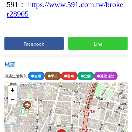
Facebook
Line
地圖
周邊生活機能
交通
學校
醫療
公園
運動場館
+
−