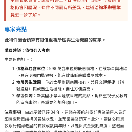
格仍會因屋況、條件不同而有所差異，建議
洽詢承辦營業
員
進一步了解。
專家亮點
此物件適合預算有限但重視學區與生活機能的買家。
購買建議：值得列入考慮
主要理由如下：
價格與包含車位
：598 萬含車位的優惠價格，在該學區與地段
下具有明顯門檻優勢，能有效降低總體購屋成本。
地段與生活圈
：位於太平樹德商圈核心，兼具交通便捷（74
號道路）與成熟生活機能，自住方便度高。
學區保障
：新高國小學區是該區域的亮點，對於重視子女教育
的家庭來說，是重要的加分項目。
注意事項
：由於屋齡已達 34 年，建議在簽約前委託專業驗屋人員詳
細檢查房屋結構與管線狀況，並預留裝修預算。此外，請務必與貸
款銀行確認老屋的貸款成數與年限，以確保資金規劃無虞。整體而