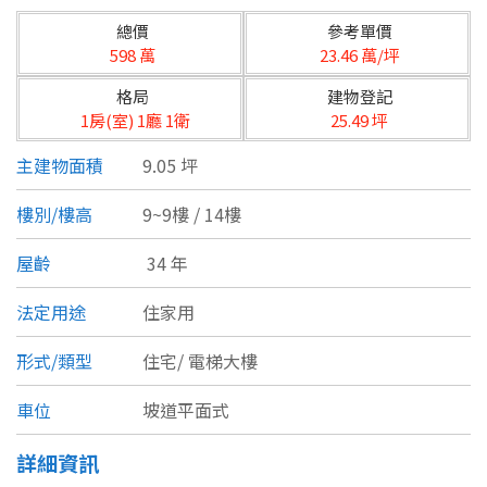
台北市
總價
參考單價
基隆市
598 萬
23.46 萬/坪
格局
建物登記
新北市
1房(室) 1廳 1衛
25.49 坪
宜蘭縣
主建物面積
9.05 坪
類型(可複選)
桃園市
樓別/樓高
9~9樓 / 14樓
不拘
公寓
電梯大樓
套房
新竹市
屋齡
34 年
別墅
透天厝
樓中樓
華廈
新竹縣
法定用途
住家用
農舍
辦公
店面
工廠
苗栗縣
形式/類型
住宅/
電梯大樓
台中市
廠辦
倉庫
土地
其他
車位
坡道平面式
彰化縣
詳細資訊
坪數