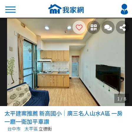
搜尋
熱門關鍵字
2026 台北降價好屋限量釋出
2026 新北降價好屋限量釋出
2026 台中降價好屋限量釋出
2026 台南降價好屋限量釋出
2026 高雄降價好屋限量釋出
縣市
區域
太平建案推薦 新高國小｜廣三名人山水A區 一房
不限
不限
一廳一衛加平車讚
台中市
太平區
立德街