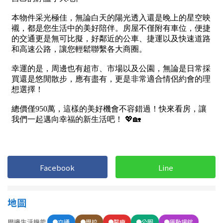
1樓
2樓
金門連江
3樓
4樓
5~10樓
11~20樓
21樓以上
~
樓
格局
不拘
1房
Facebook
Line
2房
3房
地圖
4房
5房以上
周邊生活機能
交通
學校
醫療
公園
運動場館