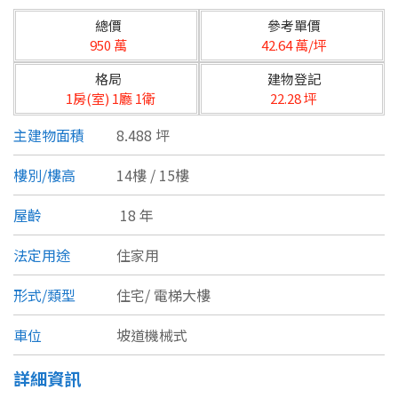
台北市
總價
參考單價
基隆市
950 萬
42.64 萬/坪
格局
建物登記
新北市
1房(室) 1廳 1衛
22.28 坪
宜蘭縣
主建物面積
8.488 坪
類型(可複選)
桃園市
樓別/樓高
14樓 / 15樓
不拘
公寓
電梯大樓
套房
新竹市
屋齡
18 年
別墅
透天厝
樓中樓
華廈
新竹縣
法定用途
住家用
農舍
辦公
店面
工廠
苗栗縣
形式/類型
住宅/
電梯大樓
台中市
廠辦
倉庫
土地
其他
車位
坡道機械式
彰化縣
詳細資訊
坪數