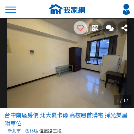
搜尋
熱門關鍵字
2026 台北降價好屋限量釋出
2026 新北降價好屋限量釋出
2026 台中降價好屋限量釋出
2026 台南降價好屋限量釋出
2026 高雄降價好屋限量釋出
縣市
區域
台中南區房價 北大夏卡爾 高樓層首購宅 採光美屋
不限
不限
附車位
新北市
樹林區
佳園路三段