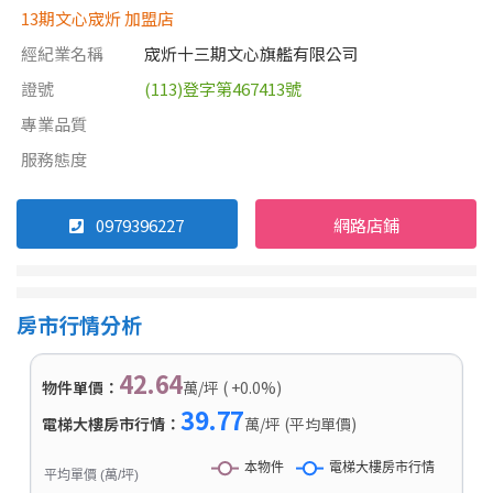
13期文心宬炘 加盟店
經紀業名稱
宬炘十三期文心旗艦有限公司
證號
(113)登字第467413號
專業品質
服務態度
0979396227
網路店鋪
房市行情分析
42.64
物件單價：
萬/坪 ( +0.0%)
39.77
電梯大樓房市行情：
萬/坪 (平均單價)