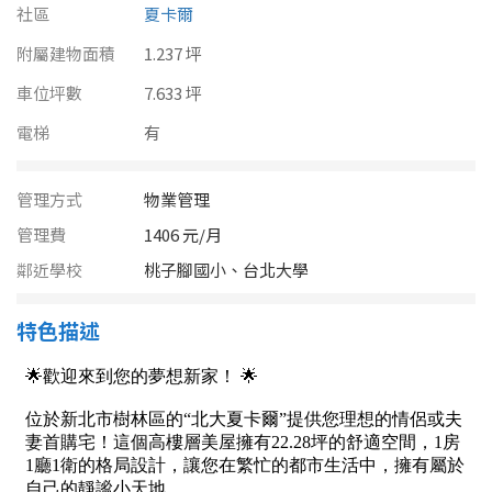
南投縣
社區
夏卡爾
不拘
20坪以下
附屬建物面積
雲林縣
1.237 坪
20~30 坪
30~40 坪
車位坪數
7.633 坪
嘉義市
電梯
有
40~50 坪
50~60 坪
嘉義縣
60~70 坪
70~80 坪
管理方式
物業管理
台南市
管理費
1406 元/月
高雄市
80坪以上
鄰近學校
桃子腳國小、台北大學
澎湖縣
~
坪
特色描述
屏東縣
樓層
台東縣
不拘
地下室
花蓮縣