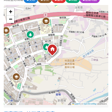
+
屋齡
−
不拘
5 年以下
5-10 年
10-20 年
20-30 年
30-40 年
40 年以上
售價
Leaflet
|
©
OpenStreetMap
contributors