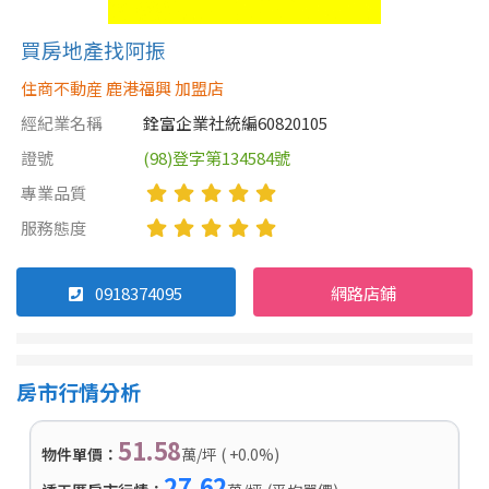
買房地產找阿振
住商不動産 鹿港福興 加盟店
經紀業名稱
銓富企業社統編60820105
證號
(98)登字第134584號
專業品質
服務態度
0918374095
網路店鋪
房市行情分析
51.58
物件單價：
萬/坪 ( +0.0%)
27.62