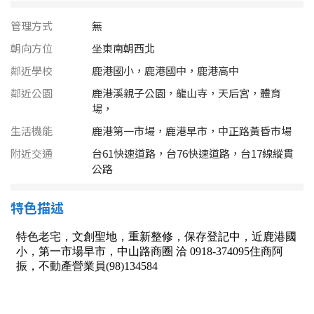
南投縣
不拘
20坪以下
管理方式
無
雲林縣
朝向方位
坐東南朝西北
20~30 坪
30~40 坪
嘉義市
鄰近學校
鹿港國小，鹿港國中，鹿港高中
40~50 坪
50~60 坪
鄰近公園
鹿港溪親子公園，龍山寺，天后宮，體育
嘉義縣
場，
60~70 坪
70~80 坪
台南市
生活機能
鹿港第一市場，鹿港早市，中正路黃昏市場
附近交通
台61快速道路，台76快速道路，台17線縱貫
高雄市
80坪以上
公路
澎湖縣
~
坪
特色描述
屏東縣
樓層
台東縣
不拘
地下室
花蓮縣