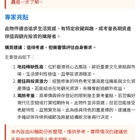
員
進一步了解。
專家亮點
此物件適合追求生活質感、有特定收藏興趣，或考量長期資產
保值與觀光投資的購屋者。
購買建議：值得考慮，但需審慎評估自身需求。
主要理由如下：
地段稀缺性高
：位於鹿港核心古風區，鄰近重要文化景點與市
場，生活便利性極佳，且學區資源穩定。
居住與投資潛力
：經整修後的特色老宅兼具居住機能與文化資
產價值，若能結合在地觀光資源，有機會創造額外收益。
風險考量
：高單價與保存登記的限制是主要考量點。若您偏好
現代化空間或打算短期持有，此物件並非首選；但若您能接受
老屋特性，且預算充裕，此為極具特色的置產標的。建議進一
步確認保存條例細節及房屋結構狀況後再行決定。
本內容由AI輔助分析整理，僅供參考，實際情況仍建議依
此房仲說明與個人需求判斷。