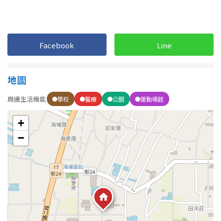
1樓
2樓
金門連江
3樓
4樓
Facebook
Line
5~10樓
11~20樓
21樓以上
地圖
周邊生活機能
學校
醫療
公園
運動場館
~
樓
+
−
格局
不拘
1房
2房
3房
4房
5房以上