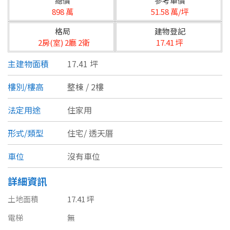
總價
參考單價
台北市
898 萬
51.58 萬/坪
基隆市
格局
建物登記
2房(室) 2廳 2衛
17.41 坪
新北市
主建物面積
17.41 坪
宜蘭縣
樓別/樓高
整棟 / 2樓
類型(可複選)
桃園市
法定用途
住家用
不拘
公寓
電梯大樓
套房
新竹市
形式/類型
住宅/
透天厝
別墅
透天厝
樓中樓
華廈
新竹縣
車位
沒有車位
農舍
辦公
店面
工廠
苗栗縣
詳細資訊
台中市
廠辦
倉庫
土地
其他
土地面積
17.41 坪
彰化縣
電梯
無
坪數