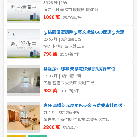
36.29 坪 | 1衛
新北市
海光一村 基隆市 暖暖區 暖碇路
1080 萬
29.76萬/坪
宜蘭縣
類型(可複選)
@桃園蛋蛋媽咪@藝文綠線G09捷運@大連三街上公寓四樓大三房
桃園市
26.65 坪 | 3房 2廳 1衛
不拘
公寓
電梯大樓
套房
桃園市 桃園區 大連三街
新竹市
798 萬
29.94萬/坪
別墅
透天厝
樓中樓
華廈
新竹縣
基隆房仲娜娜 天驕電梯景觀3房雙車位
農舍
辦公
店面
工廠
苗栗縣
54.85 坪 | 3房 2廳 2衛
天驕 基隆市 安樂區 樂利三街
台中市
廠辦
倉庫
土地
其他
988 萬
18.01萬/坪
彰化縣
專任 高鐵新瓦屋星巴克旁 五房雙車社區透天 竹北買房找沛沛
坪數
71.3 坪 | 5房 2廳 4衛
南投縣
萬世美地 新竹縣 竹北市 嘉豐五路二段
不拘
20坪以下
3800 萬
53.3萬/坪
雲林縣