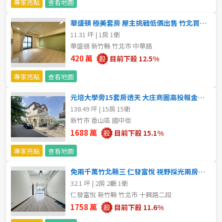
20~30 坪
30~40 坪
專家亮點
查看地圖
嘉義市
華盛頓 極美套房 屋主挑戰低價出售 竹北買房找沛沛
40~50 坪
50~60 坪
嘉義縣
11.31 坪 | 1房 1衛
華盛頓 新竹縣 竹北市 中華路
60~70 坪
70~80 坪
台南市
420 萬
目前下殺 12.5%
高雄市
專家亮點
查看地圖
80坪以上
元培大學旁15套房透天 大庄商圈高投報金雞母釋出 竹北推薦房仲
澎湖縣
~
坪
138.49 坪 | 15房 15衛
新竹市 香山區 國中街
屏東縣
1688 萬
目前下殺 15.1%
樓層
台東縣
專家亮點
查看地圖
不拘
地下室
花蓮縣
免兩千萬竹北縣三 仁發富悅 視野採光兩房平車 竹北買房找沛沛
32.1 坪 | 2房 2廳 1衛
1樓
2樓
金門連江
仁發富悅 新竹縣 竹北市 十興路二段
1758 萬
目前下殺 11.6%
3樓
4樓