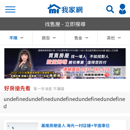
我家網房屋買賣
找售屋 - 立即搜尋
搜尋
不限
類型
售金
其他
熱門關鍵字
縣市
區域
好房搶先看
第一手消息 不漏接
不限
不限
undefinedundefinedundefinedundefinedundefine
d
台北市
基隆市
基隆房屋達人 海光一村店鋪+平面車位