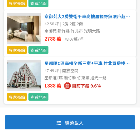
專家亮點
查看地圖
京御苑大2房雙衛平車高樓層視野無限戶超優 ♡竹北買房找沛沛♡
42.58 坪 | 2房 2廳 2衛
京御苑 新竹縣 竹北市 光明六路
2788 萬
78.07萬/坪
專家亮點
查看地圖
星都匯C區高樓全新三室+平車 竹北買房找沛沛
47.49 坪 | 開放空間
星都滙C區 新竹縣 竹東鎮 旭光一路
1888 萬
目前下殺 9.6%
專家亮點
查看地圖
預設排序
價格從低到高
繼續載入
價格從高到低