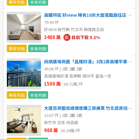
專家亮點
查看地圖
5~10樓
11~20樓
高鐵特區 好view 稀有10米大面寬臨路住店 竹北買房找沛沛
79.49 坪
21樓以上
好VIEW 新竹縣 竹北市 興隆路五段
3488 萬
目前下殺 5.2%
~
樓
專家亮點
查看地圖
尚順廣場商圈「昌隆好漾」3改2房高樓平車質感美裝 竹北買房找沛沛
格局
49.06 坪 | 2房 2廳 2衛
昌隆廣場好漾 苗栗縣 頭份市 富強一街
不拘
1房
1500 萬
36.71萬/坪
2房
3房
專家亮點
查看地圖
大遠百商圈低總價首購三房美寓 竹北買房找沛沛
4房
5房以上
32.67 坪 | 3房 2廳 2衛
新竹市 北區 林森路
988 萬
30.24萬/坪
屋齡