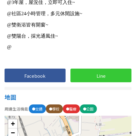
1樓
2樓
金門連江
3樓
4樓
5~10樓
11~20樓
21樓以上
~
樓
Facebook
Line
格局
地圖
不拘
1房
周邊生活機能
交通
學校
醫療
公園
2房
3房
+
4房
5房以上
−