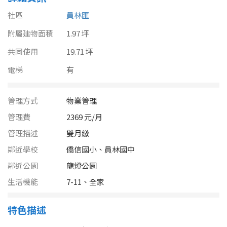
南投縣
不拘
20坪以下
社區
員林匯
雲林縣
附屬建物面積
1.97 坪
20~30 坪
30~40 坪
嘉義市
共同使用
19.71 坪
40~50 坪
50~60 坪
電梯
有
嘉義縣
60~70 坪
70~80 坪
台南市
管理方式
物業管理
高雄市
管理費
2369 元/月
80坪以上
管理描述
雙月繳
澎湖縣
~
坪
鄰近學校
僑信國小、員林國中
屏東縣
鄰近公園
龍燈公園
生活機能
7-11、全家
樓層
台東縣
不拘
地下室
花蓮縣
特色描述