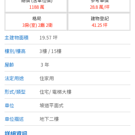
總價 (含車位價)
參考單價
台北市
1188 萬
28.8 萬/坪
基隆市
格局
建物登記
3房(室) 2廳 2衛
41.25 坪
新北市
主建物面積
19.57 坪
宜蘭縣
樓別/樓高
3樓 / 15樓
類型(可複選)
桃園市
屋齡
3 年
不拘
公寓
電梯大樓
套房
新竹市
法定用途
住家用
別墅
透天厝
樓中樓
華廈
新竹縣
形式/類型
住宅/
電梯大樓
農舍
辦公
店面
工廠
苗栗縣
車位
坡道平面式
台中市
廠辦
倉庫
土地
其他
車位描述
地下二樓
彰化縣
坪數
詳細資訊