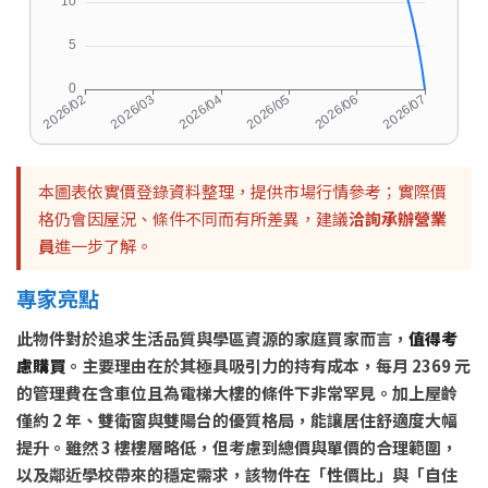
本圖表依實價登錄資料整理，提供市場行情參考；實際價
格仍會因屋況、條件不同而有所差異，建議
洽詢承辦營業
員
進一步了解。
專家亮點
此物件對於追求生活品質與學區資源的家庭買家而言，
值得考
慮購買
。主要理由在於其極具吸引力的持有成本，每月 2369 元
的管理費在含車位且為電梯大樓的條件下非常罕見。加上屋齡
僅約 2 年、雙衛窗與雙陽台的優質格局，能讓居住舒適度大幅
提升。雖然 3 樓樓層略低，但考慮到總價與單價的合理範圍，
以及鄰近學校帶來的穩定需求，該物件在「性價比」與「自住