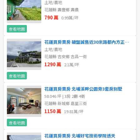
土地/農地
新北市
花蓮縣 壽豐鄉 壽農
790 萬
0.99萬/坪
宜蘭縣
查看地圖
類型(可複選)
桃園市
花蓮買房賣房 破盤誠售近30米路都內方正美農地
不拘
公寓
電梯大樓
套房
新竹市
土地/農地
花蓮縣 吉安鄉 吉昌一街
別墅
透天厝
樓中樓
華廈
新竹縣
1290 萬
2.1萬/坪
農舍
辦公
店面
工廠
苗栗縣
查看地圖
花蓮買房賣房 北埔溪畔公園旁3套房別墅
台中市
廠辦
倉庫
土地
其他
58.046 坪 | 3房 2廳 4衛
花蓮縣 新城鄉 嘉里三街
彰化縣
1150 萬
19.81萬/坪
坪數
南投縣
查看地圖
不拘
20坪以下
雲林縣
花蓮買房賣房 北埔好宅技術學院透天