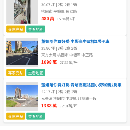
30.07 坪 | 2房 2廳 1衛
桃園市 平鎮區 長安路
480 萬
15.96萬/坪
專家亮點
查看地圖
董姐陪你買好房 中壢高中電梯3房平車
39.86 坪 | 3房 2廳 2衛
東方太陽 桃園市 中壢區 中正路
1098 萬
27.55萬/坪
專家亮點
查看地圖
董姐陪你買好房 青埔高鐵站國小旁嶄新2房車
42.17 坪 | 2房 2廳 2衛
元臺清 桃園市 中壢區 月桃路一段
1388 萬
32.91萬/坪
專家亮點
查看地圖
預設排序