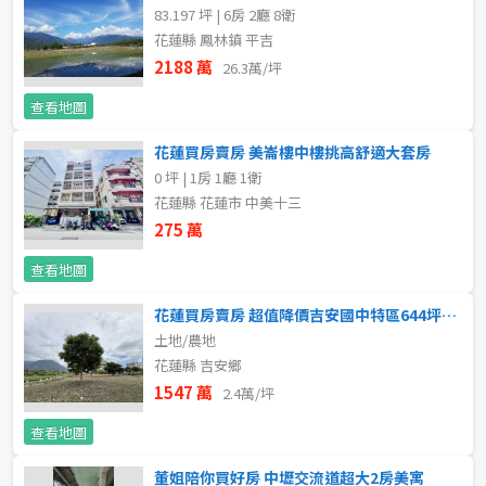
83.197 坪 | 6房 2廳 8衛
不拘
5 年以下
花蓮縣 鳳林鎮 平吉
2188 萬
26.3萬/坪
5-10 年
10-20 年
查看地圖
20-30 年
30-40 年
花蓮買房賣房 美崙樓中樓挑高舒適大套房
0 坪 | 1房 1廳 1衛
40 年以上
花蓮縣 花蓮市 中美十三
275 萬
查看地圖
售價
花蓮買房賣房 超值降價吉安國中特區644坪有電農地
土地/農地
花蓮縣 吉安鄉
1547 萬
2.4萬/坪
查看地圖
董姐陪你買好房 中壢交流道超大2房美寓