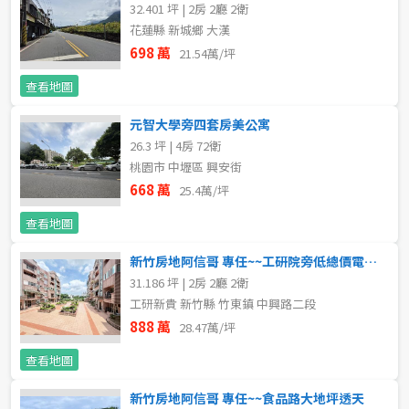
20~30 坪
30~40 坪
32.401 坪 | 2房 2廳 2衛
嘉義市
花蓮縣 新城鄉 大漢
40~50 坪
50~60 坪
698 萬
21.54萬/坪
嘉義縣
查看地圖
60~70 坪
70~80 坪
台南市
元智大學旁四套房美公寓
高雄市
80坪以上
26.3 坪 | 4房 72衛
桃園市 中壢區 興安街
澎湖縣
668 萬
25.4萬/坪
~
坪
屏東縣
查看地圖
樓層
新竹房地阿信哥 專任~~工研院旁低總價電梯大2房
台東縣
31.186 坪 | 2房 2廳 2衛
不拘
地下室
工研新貴 新竹縣 竹東鎮 中興路二段
花蓮縣
888 萬
28.47萬/坪
1樓
2樓
金門連江
查看地圖
3樓
4樓
新竹房地阿信哥 專任~~食品路大地坪透天