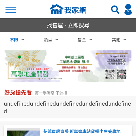
我家網房屋買賣
找售屋 - 立即搜尋
搜尋
不限
類型
售金
其他
熱門關鍵字
縣市
區域
好房搶先看
第一手消息 不漏接
不限
不限
undefinedundefinedundefinedundefinedundefine
d
台北市
基隆市
花蓮買房賣房 近壽豐車站貨櫃小屋美農地