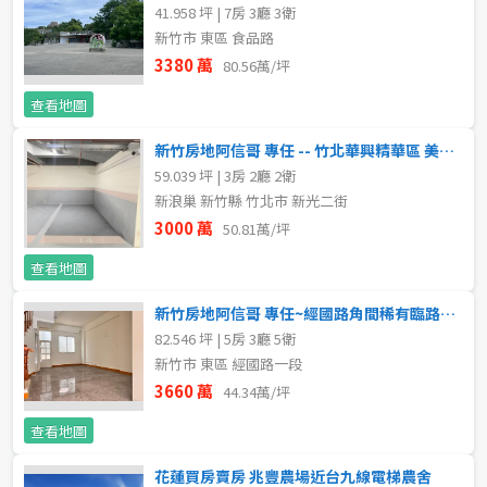
41.958 坪 | 7房 3廳 3衛
5~10樓
11~20樓
新竹市 東區 食品路
3380 萬
80.56萬/坪
21樓以上
查看地圖
~
樓
新竹房地阿信哥 專任 -- 竹北華興精華區 美學地標新成屋 ・四改三房
59.039 坪 | 3房 2廳 2衛
新浪巢 新竹縣 竹北市 新光二街
3000 萬
格局
50.81萬/坪
查看地圖
不拘
1房
新竹房地阿信哥 專任~經國路角間稀有臨路大面寬電梯透天住店
2房
3房
82.546 坪 | 5房 3廳 5衛
新竹市 東區 經國路一段
4房
5房以上
3660 萬
44.34萬/坪
查看地圖
屋齡
花蓮買房賣房 兆豐農場近台九線電梯農舍