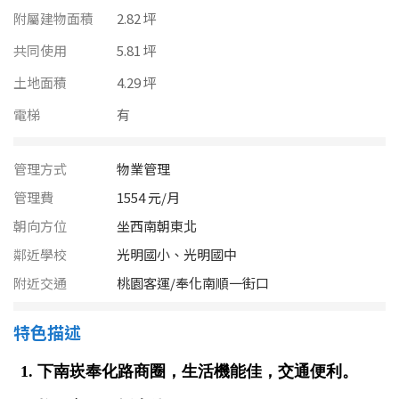
南投縣
附屬建物面積
2.82 坪
不拘
20坪以下
雲林縣
共同使用
5.81 坪
20~30 坪
30~40 坪
土地面積
4.29 坪
嘉義市
電梯
有
40~50 坪
50~60 坪
嘉義縣
60~70 坪
70~80 坪
台南市
管理方式
物業管理
管理費
1554 元/月
高雄市
80坪以上
朝向方位
坐西南朝東北
澎湖縣
鄰近學校
光明國小、光明國中
~
坪
附近交通
桃園客運/奉化南順一街口
屏東縣
樓層
台東縣
特色描述
不拘
地下室
花蓮縣