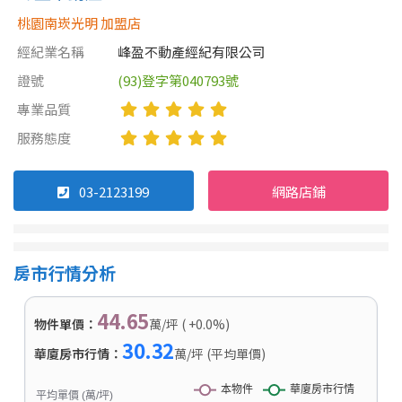
桃園南崁光明 加盟店
經紀業名稱
峰盈不動產經紀有限公司
證號
(93)登字第040793號
專業品質
服務態度
03-2123199
網路店鋪
房市行情分析
44.65
物件單價：
萬/坪 ( +0.0%)
30.32
華廈房市行情：
萬/坪 (平均單價)