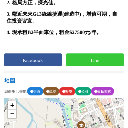
1樓
2樓
金門連江
3樓
4樓
5~10樓
11~20樓
21樓以上
Facebook
~
樓
Line
地圖
格局
周邊生活機能
交通
學校
醫療
公園
運動場館
不拘
1房
+
2房
3房
−
4房
5房以上