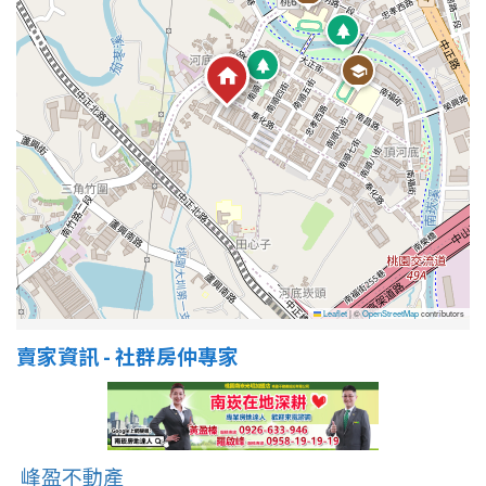
屋齡
不拘
5 年以下
5-10 年
10-20 年
20-30 年
30-40 年
40 年以上
Leaflet
|
©
OpenStreetMap
contributors
賣家資訊 - 社群房仲專家
售價
峰盈不動產