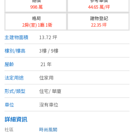
總價
參考單價
台北市
998 萬
44.65 萬/坪
基隆市
格局
建物登記
2房(室) 1廳 1衛
22.35 坪
新北市
主建物面積
13.72 坪
宜蘭縣
樓別/樓高
3樓 / 9樓
類型(可複選)
桃園市
屋齡
21 年
不拘
公寓
電梯大樓
套房
新竹市
法定用途
住家用
別墅
透天厝
樓中樓
華廈
新竹縣
形式/類型
住宅/
華廈
農舍
辦公
店面
工廠
苗栗縣
車位
沒有車位
台中市
廠辦
倉庫
土地
其他
詳細資訊
彰化縣
社區
時尚風閣
坪數