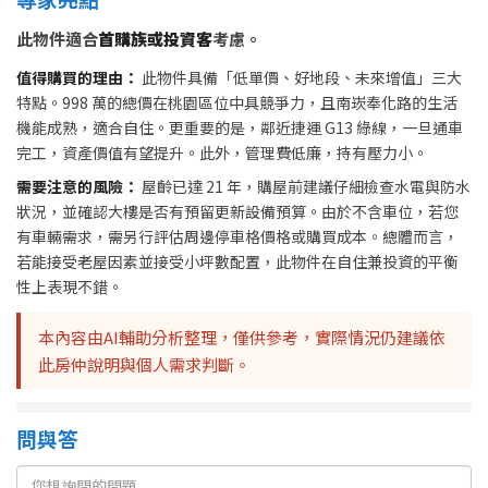
此物件適合
首購族或投資客
考慮。
值得購買的理由：
此物件具備「低單價、好地段、未來增值」三大
特點。998 萬的總價在桃園區位中具競爭力，且南崁奉化路的生活
機能成熟，適合自住。更重要的是，鄰近捷運 G13 綠線，一旦通車
完工，資產價值有望提升。此外，管理費低廉，持有壓力小。
需要注意的風險：
屋齡已達 21 年，購屋前建議仔細檢查水電與防水
狀況，並確認大樓是否有預留更新設備預算。由於不含車位，若您
有車輛需求，需另行評估周邊停車格價格或購買成本。總體而言，
若能接受老屋因素並接受小坪數配置，此物件在自住兼投資的平衡
性上表現不錯。
本內容由AI輔助分析整理，僅供參考，實際情況仍建議依
此房仲說明與個人需求判斷。
問與答