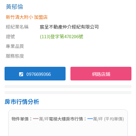
黃郁倫
新竹清大附小 加盟店
經紀業名稱
宸呈不動產仲介經紀有限公司
證號
(113)登字第470206號
專業品質
服務態度
0976699366
網路店鋪
房市行情分析
—
—
物件單價：
萬/坪
電梯大樓房市行情：
萬/坪 (平均單價)