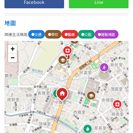
Facebook
Line
屋齡
地圖
不拘
5 年以下
周邊生活機能
交通
學校
醫療
公園
運動場館
5-10 年
10-20 年
+
−
20-30 年
30-40 年
40 年以上
售價