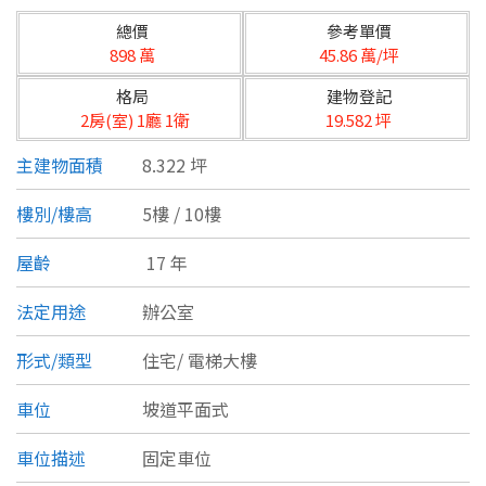
台北市
總價
參考單價
基隆市
898 萬
45.86 萬/坪
格局
建物登記
新北市
2房(室) 1廳 1衛
19.582 坪
宜蘭縣
主建物面積
8.322 坪
類型(可複選)
桃園市
樓別/樓高
5樓 / 10樓
不拘
公寓
電梯大樓
套房
新竹市
屋齡
17 年
別墅
透天厝
樓中樓
華廈
新竹縣
法定用途
辦公室
農舍
辦公
店面
工廠
苗栗縣
形式/類型
住宅/
電梯大樓
台中市
廠辦
倉庫
土地
其他
車位
坡道平面式
彰化縣
車位描述
固定車位
坪數