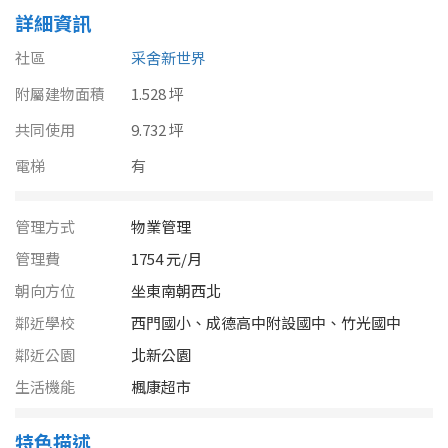
南投縣
詳細資訊
不拘
20坪以下
雲林縣
社區
采舍新世界
20~30 坪
30~40 坪
附屬建物面積
嘉義市
1.528 坪
共同使用
40~50 坪
9.732 坪
50~60 坪
嘉義縣
電梯
有
60~70 坪
70~80 坪
台南市
管理方式
物業管理
高雄市
80坪以上
管理費
1754 元/月
澎湖縣
~
坪
朝向方位
坐東南朝西北
屏東縣
鄰近學校
西門國小、成德高中附設國中、竹光國中
鄰近公園
北新公園
樓層
台東縣
生活機能
楓康超市
不拘
地下室
花蓮縣
特色描述