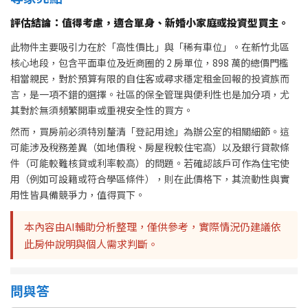
評估結論：值得考慮，適合單身、新婚小家庭或投資型買主。
此物件主要吸引力在於「高性價比」與「稀有車位」。在新竹北區
核心地段，包含平面車位及近商圈的 2 房單位，898 萬的總價門檻
相當親民，對於預算有限的自住客或尋求穩定租金回報的投資族而
言，是一項不錯的選擇。社區的保全管理與便利性也是加分項，尤
其對於無須頻繁開車或重視安全性的買方。
然而，買房前必須特別釐清「登記用途」為辦公室的相關細節。這
可能涉及稅務差異（如地價稅、房屋稅較住宅高）以及銀行貸款條
件（可能較難核貸或利率較高）的問題。若確認該戶可作為住宅使
用（例如可設籍或符合學區條件），則在此價格下，其流動性與實
用性皆具備競爭力，值得買下。
本內容由AI輔助分析整理，僅供參考，實際情況仍建議依
此房仲說明與個人需求判斷。
問與答