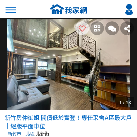
搜尋
熱門關鍵字
2026 台北降價好屋限量釋出
2026 新北降價好屋限量釋出
2026 台中降價好屋限量釋出
2026 台南降價好屋限量釋出
2026 高雄降價好屋限量釋出
縣市
區域
新竹房仲御姐 開價低於實登！專任采舍A區最大戶
不限
不限
｜絕版平面車位
新竹市
北區
北新街