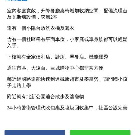
1樓
2樓
金門連江
3樓
4樓
5~10樓
11~20樓
21樓以上
~
樓
格局
不拘
1房
2房
3房
4房
5房以上