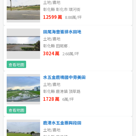
土地/農地
新北市
彰化縣 彰化市 環河街
12599 萬
8.88萬/坪
宜蘭縣
類型(可複選)
田尾海豐崙排水田地
桃園市
土地/農地
不拘
公寓
電梯大樓
套房
彰化縣 田尾鄉 .
新竹市
3024 萬
2.68萬/坪
別墅
透天厝
樓中樓
華廈
新竹縣
查看地圖
農舍
辦公
店面
工廠
苗栗縣
水五金鹿鳴國中旁美田
土地/農地
台中市
廠辦
倉庫
土地
其他
彰化縣 鹿港鎮 頂草路
1728 萬
6萬/坪
彰化縣
坪數
查看地圖
南投縣
不拘
20坪以下
鹿港水五金振興段田
雲林縣
土地/農地