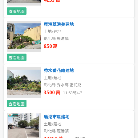
5~10樓
11~20樓
查看地圖
鹿港草港美建地
21樓以上
土地/建地
彰化縣 鹿港鎮 .
~
樓
850 萬
查看地圖
格局
秀水番花路建地
不拘
1房
土地/建地
彰化縣 秀水鄉 番花路
3500 萬
11.63萬/坪
2房
3房
查看地圖
4房
5房以上
鹿港市區建地
土地/建地
彰化縣 鹿港鎮
屋齡