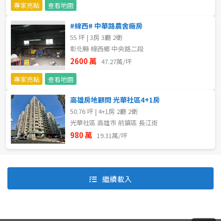
專家亮點
查看地圖
#線西# 中華路農舍廠房
55 坪 | 3房 3廳 2衛
彰化縣 線西鄉 中央路二段
2600 萬
47.27萬/坪
專家亮點
查看地圖
高雄房地顧問 光華社區4+1房
50.76 坪 | 4+1房 2廳 2衛
光華社區 高雄市 前鎮區 長江街
980 萬
19.31萬/坪
預設排序
價格從低到高
繼續載入
價格從高到低
坪數由大到小