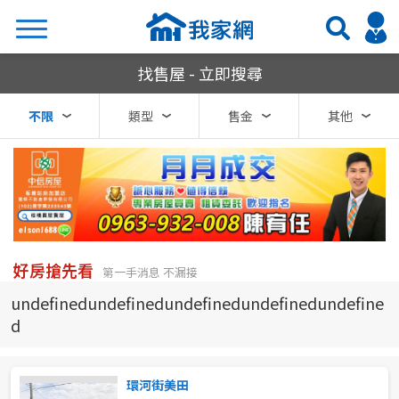
我家網房屋買賣
找售屋 - 立即搜尋
搜尋
不限
類型
售金
其他
熱門關鍵字
縣市
區域
好房搶先看
第一手消息 不漏接
不限
不限
undefinedundefinedundefinedundefinedundefine
d
台北市
基隆市
環河街美田