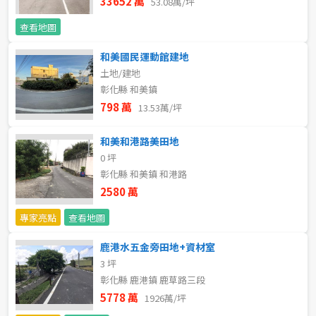
33652 萬
53.08萬/坪
不拘
5 年以下
查看地圖
5-10 年
10-20 年
和美國民運動館建地
土地/建地
彰化縣 和美鎮
20-30 年
30-40 年
798 萬
13.53萬/坪
40 年以上
和美和港路美田地
0 坪
彰化縣 和美鎮 和港路
售價
2580 萬
專家亮點
查看地圖
鹿港水五金旁田地+資材室
3 坪
彰化縣 鹿港鎮 鹿草路三段
5778 萬
1926萬/坪