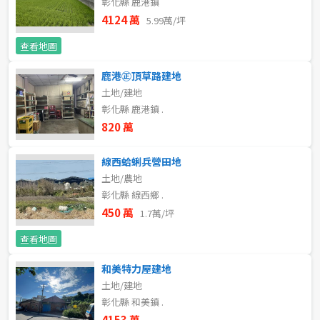
彰化縣 鹿港鎮
20~30 坪
30~40 坪
嘉義市
4124 萬
5.99萬/坪
40~50 坪
50~60 坪
嘉義縣
查看地圖
60~70 坪
70~80 坪
鹿港㊣頂草路建地
台南市
土地/建地
彰化縣 鹿港鎮 .
高雄市
80坪以上
820 萬
澎湖縣
~
坪
線西蛤蜊兵營田地
屏東縣
土地/農地
彰化縣 線西鄉 .
樓層
台東縣
450 萬
1.7萬/坪
不拘
地下室
花蓮縣
查看地圖
和美特力屋建地
1樓
2樓
金門連江
土地/建地
彰化縣 和美鎮 .
3樓
4樓
4153 萬