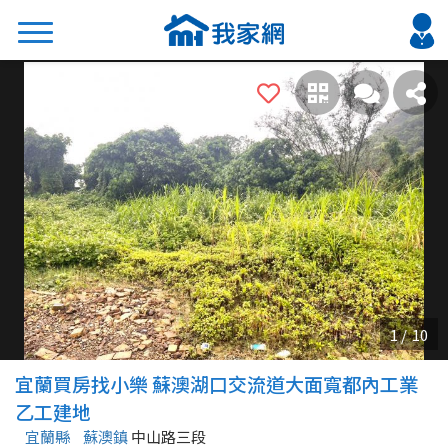
搜尋
熱門關鍵字
2026 台北降價好屋限量釋出
2026 新北降價好屋限量釋出
2026 台中降價好屋限量釋出
2026 台南降價好屋限量釋出
2026 高雄降價好屋限量釋出
縣市
區域
宜蘭買房找小樂 蘇澳湖口交流道大面寬都內工業
不限
不限
乙工建地
宜蘭縣
蘇澳鎮
中山路三段