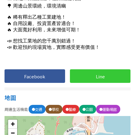
1樓
2樓
金門連江
3樓
4樓
5~10樓
11~20樓
21樓以上
~
樓
Facebook
Line
格局
地圖
不拘
1房
周邊生活機能
交通
學校
醫療
公園
運動場館
2房
3房
+
4房
5房以上
−