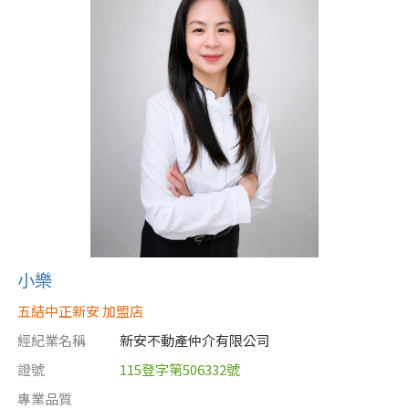
小樂
五結中正新安 加盟店
經紀業名稱
新安不動產仲介有限公司
證號
115登字第506332號
專業品質