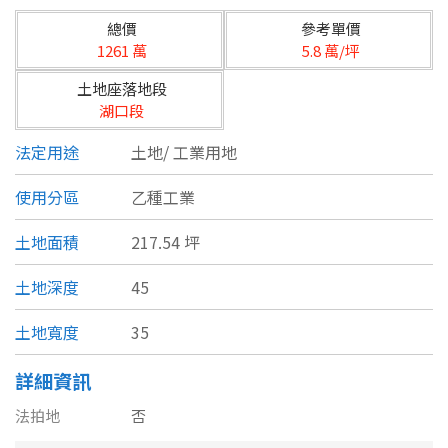
台北市
總價
參考單價
基隆市
1261 萬
5.8 萬/坪
土地座落地段
新北市
湖口段
宜蘭縣
法定用途
土地/
工業用地
類型(可複選)
桃園市
使用分區
乙種工業
不拘
公寓
電梯大樓
套房
新竹市
土地面積
217.54 坪
別墅
透天厝
樓中樓
華廈
新竹縣
土地深度
45
農舍
辦公
店面
工廠
苗栗縣
土地寬度
35
台中市
廠辦
倉庫
土地
其他
詳細資訊
彰化縣
法拍地
否
坪數