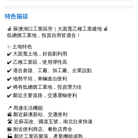
南投縣
不拘
20坪以下
特色描述
雲林縣
20~30 坪
30~40 坪
嘉義市
40~50 坪
50~60 坪
嘉義縣
60~70 坪
70~80 坪
台南市
高雄市
80坪以上
澎湖縣
~
坪
屏東縣
樓層
台東縣
不拘
地下室
花蓮縣