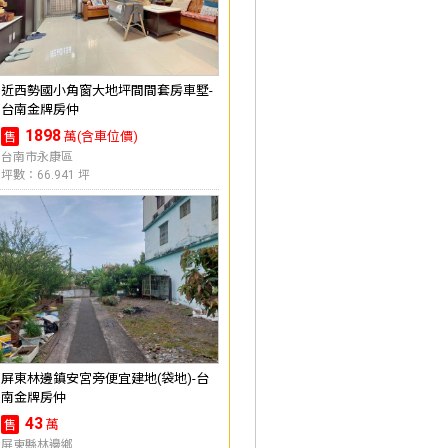
近西勢國小角窗大地坪間間套房車墅-
台南金牌房仲
1898
萬(含車位價)
售
台南市永康區
坪數：66.941 坪
屏東林邊鎮安宮旁便宜建地(袋地)-台
南金牌房仲
43
萬
售
屏東縣林邊鄉