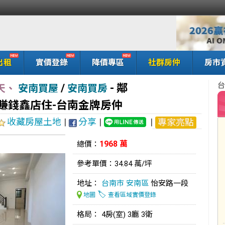
出租
實價登錄
降價專區
社群房仲
房市
台
/
-
鄰
天、
安南買屋
安南買房
賺錢鑫店住-台南金牌房仲
收藏房屋土地
|
分享
|
|
專家亮點
1968 萬
總價：
參考單價：34.84 萬/坪
地址：
台南市
安南區
怡安路一段
🏷️
地圖
查看區域實價登錄
格局： 4房(室) 3廳 3衛