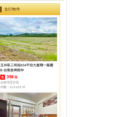
主打物件
玉井區三和段654平坦大面積一般農
B-台南金牌房仲
398
萬
售
台南市玉井區
坪數：654.689 坪