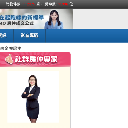
總物件數:
112075
筆， 房仲數:
15338
位
資訊
影音專區
南金牌房仲