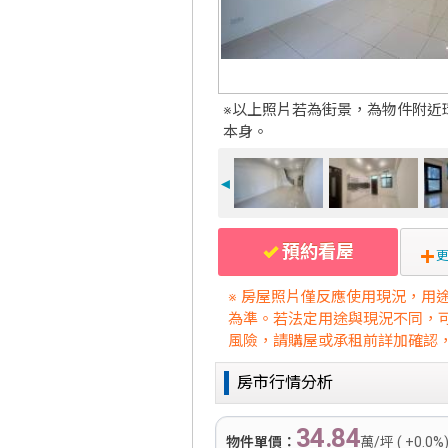
※以上照片若為街景，為物件附近
本身。
◄
預約看屋
更
※ 房屋照片僅反應使用現況，用
為準。若法定用途與現況不同，
風險，請購屋或承租前詳加確認
房市行情分析
34.84
物件單價：
萬/坪 ( +0.0%