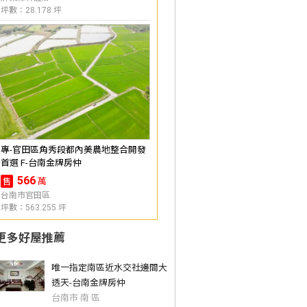
坪數：28.178 坪
專-官田區角秀段都內美農地整合開發
首選 F-台南金牌房仲
566
萬
售
台南市官田區
坪數：563.255 坪
更多好屋推薦
唯一指定南區近水交社邊間大
透天-台南金牌房仲
台南市 南 區