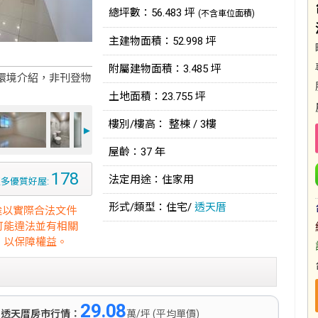
總坪數：56.483 坪
(不含車位面積)
主建物面積：52.998 坪
附屬建物面積：3.485 坪
環境介紹，非刊登物
土地面積：23.755 坪
樓別/樓高： 整棟 / 3樓
►
屋齡：37 年
178
法定用途：住家用
多優質好屋:
形式/類型：住宅/
透天厝
途以實際合法文件
可能違法並有相關
，以保障權益。
29.08
)
透天厝房市行情：
萬/坪 (平均單價)