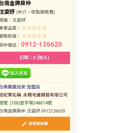
台南金牌房仲
沈姿妤
(仲介，收取服務費)
暱稱：
沈姿妤
專業品質：
服務態度：
0912-126620
房仲電話：
訂閱：0 (加入)
台南鳳凰怡安 加盟店
經紀業名稱: 永駿地產開發有限公司
證號: (108)登字第348014號
台南金牌房仲 沈姿妤 0912126620
我家粉絲團