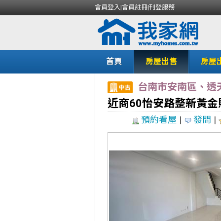
會員登入
|
會員註冊
|
刊登服務
首頁
房屋出售
房屋
台南市安南區、透
近商60怡安路整新黃金
預約看屋
|
發問
|