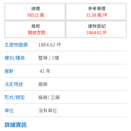
台北市
總價
參考單價
基隆市
58521 萬
31.38 萬/坪
格局
建物登記
新北市
開放空間
1864.62 坪
宜蘭縣
主建物面積
1864.62 坪
類型(可複選)
桃園市
樓別/樓高
整棟 / 1樓
不拘
公寓
電梯大樓
套房
新竹市
屋齡
41 年
別墅
透天厝
樓中樓
華廈
新竹縣
法定用途
廠房
農舍
辦公
店面
工廠
苗栗縣
形式/類型
廠房/
工廠
台中市
廠辦
倉庫
土地
其他
車位
沒有車位
彰化縣
詳細資訊
坪數