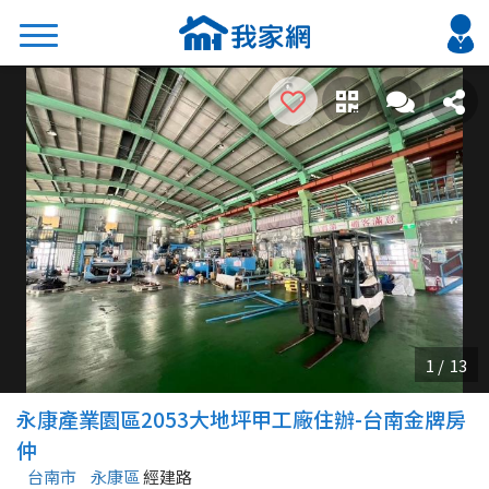
搜尋
熱門關鍵字
2026 台北降價好屋限量釋出
2026 新北降價好屋限量釋出
2026 台中降價好屋限量釋出
2026 台南降價好屋限量釋出
2026 高雄降價好屋限量釋出
縣市
區域
永康產業園區2053大地坪甲工廠住辦-台南金牌房
不限
不限
仲
台南市
永康區
經建路