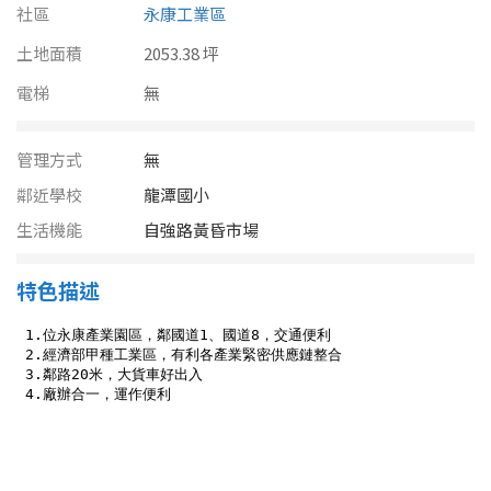
南投縣
社區
永康工業區
不拘
20坪以下
土地面積
雲林縣
2053.38 坪
20~30 坪
30~40 坪
電梯
無
嘉義市
40~50 坪
50~60 坪
嘉義縣
管理方式
無
鄰近學校
龍潭國小
60~70 坪
70~80 坪
台南市
生活機能
自強路黃昏市場
高雄市
80坪以上
特色描述
澎湖縣
~
坪
屏東縣
樓層
台東縣
不拘
地下室
花蓮縣