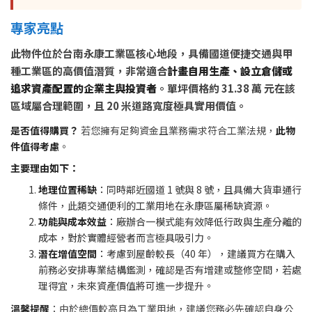
專家亮點
此物件位於台南永康工業區核心地段，具備國道便捷交通與甲
種工業區的高價值潛質，非常適合
計畫自用生產、設立倉儲或
追求資產配置的企業主與投資者
。單坪價格約 31.38 萬 元在該
區域屬合理範圍，且 20 米道路寬度極具實用價值。
是否值得購買？
若您擁有足夠資金且業務需求符合工業法規，
此物
件值得考慮
。
主要理由如下：
地理位置稀缺
：同時鄰近國道 1 號與 8 號，且具備大貨車通行
條件，此類交通便利的工業用地在永康區屬稀缺資源。
功能與成本效益
：廠辦合一模式能有效降低行政與生產分離的
成本，對於實體經營者而言極具吸引力。
潛在增值空間
：考慮到屋齡較長（40 年），建議買方在購入
前務必安排專業結構鑑測，確認是否有增建或整修空間，若處
理得宜，未來資產價值將可進一步提升。
溫馨提醒
：由於總價較高且為工業用地，建議您務必先確認自身公