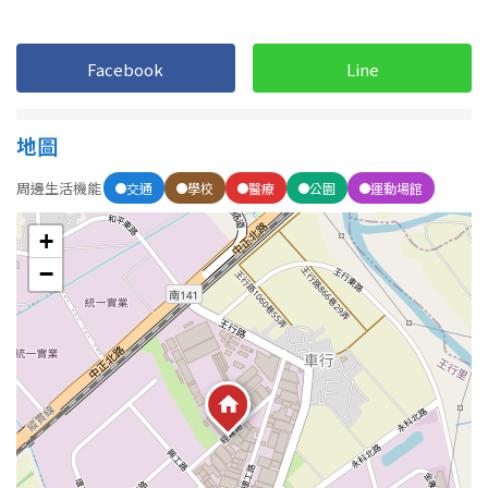
1樓
2樓
金門連江
3樓
4樓
Facebook
Line
5~10樓
11~20樓
地圖
21樓以上
周邊生活機能
交通
學校
醫療
公園
運動場館
~
樓
+
−
格局
不拘
1房
2房
3房
4房
5房以上