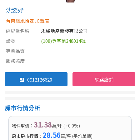
沈姿妤
台南鳳凰怡安 加盟店
經紀業名稱
永駿地產開發有限公司
證號
(108)登字第348014號
專業品質
服務態度
0912126620
網路店鋪
房市行情分析
31.38
物件單價：
萬/坪 ( +0.0%)
28.56
房市房市行情：
萬/坪 (平均單價)